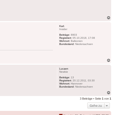
Na
ob
Karl.
Insider
Beiträge:
8903
Registriert:
05.10.2018, 17:08
Wohnort:
Balkonien
Bundesland:
Niedersachsen
Na
ob
Lucaen
Newbie
Beiträge:
13
Registriert:
20.12.2011, 03:30
Wohnort:
Hannover
Bundesland:
Niedersachsen
Na
ob
3 Beiträge • Seite
1
von
1
Gehe zu