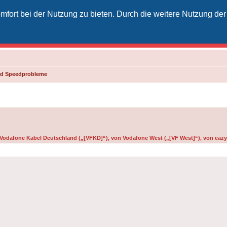
fort bei der Nutzung zu bieten. Durch die weitere Nutzung der
izielles Vodafone-Kabel-Forum
unkt für Kabelkunden von Vodafone - von Kunden für Kunden
und Speedprobleme
n Vodafone Kabel Deutschland („[VFKD]“), von Vodafone West („[VF West]“), von eazy 