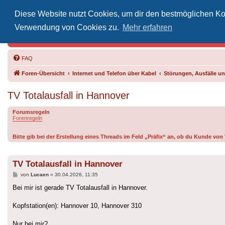
Diese Website nutzt Cookies, um dir den bestmöglichen Kom
Inoff
Verwendung von Cookies zu.
Mehr erfahren
Der Treffp
FAQ
Foren-Übersicht
Internet und Telefon über Kabel
Störungen, Ausfälle 
TV Totalausfall in Hannover
Forumsregeln
Forenregeln
Bitte gib bei der Erstellung eines Threads im Feld „Präfix“ an, ob du Kunde vo
TV Totalausfall in Hannover
Beitrag
von
Lucaen
»
30.04.2026, 11:35
Bei mir ist gerade TV Totalausfall in Hannover.
Kopfstation(en): Hannover 10, Hannover 310
Nur bei mir?