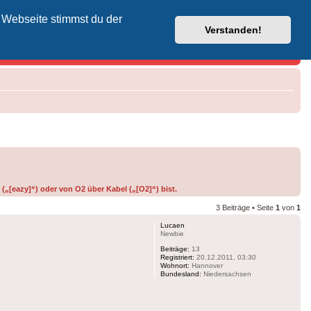
 Webseite stimmst du der
Vodafone-Kabel-Helpdesk
Verstanden!
(„[eazy]“) oder von O2 über Kabel („[O2]“) bist.
3 Beiträge • Seite
1
von
1
Lucaen
Newbie
Beiträge:
13
Registriert:
20.12.2011, 03:30
Wohnort:
Hannover
Bundesland:
Niedersachsen