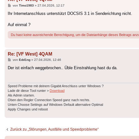
Beitrag
von
Timo1983
»
27.04.2026, 12:17
Ihr Internetanschluss unterstützt DOCSIS 3.1 in Senderichtung nicht.
Auf einmal ?
Du hast keine ausreichende Berechtigung, um die Dateianhänge dieses Beitrags anz
Re: [VF West] 4QAM
Beitrag
von
Edd1ng
»
27.04.2026, 12:46
Der ist einfach weggebrochen.. Üble Einstrahlung hast du da.
Speed Probleme mit deinem Gigabit Anschluss unter Windows ?
Lade dir diese Tool runter >
Download
Als Admin starten.
Oben den Regler Connection Speed ganz nach rechts.
Unten Choose Settings auf Windows Default alternative Optimal
Apply Changes und reboot
Zurück zu „Störungen, Ausfälle und Speedprobleme“