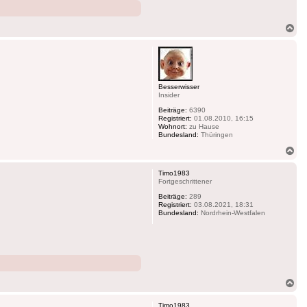
Na
ob
Besserwisser
Insider
Beiträge:
6390
Registriert:
01.08.2010, 16:15
Wohnort:
zu Hause
Bundesland:
Thüringen
Na
ob
Timo1983
Fortgeschrittener
Beiträge:
289
Registriert:
03.08.2021, 18:31
Bundesland:
Nordrhein-Westfalen
Na
ob
Timo1983