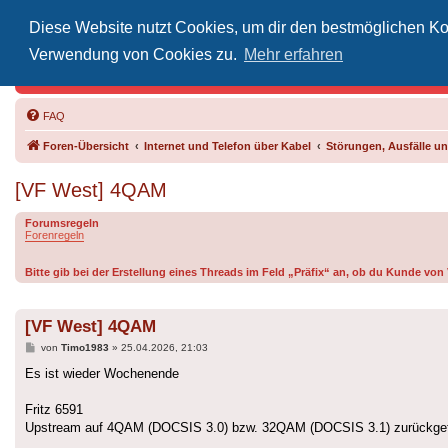
Diese Website nutzt Cookies, um dir den bestmöglichen Kom
Inoff
Verwendung von Cookies zu.
Mehr erfahren
Der Treffp
FAQ
Foren-Übersicht
Internet und Telefon über Kabel
Störungen, Ausfälle 
[VF West] 4QAM
Forumsregeln
Forenregeln
Bitte gib bei der Erstellung eines Threads im Feld „Präfix“ an, ob du Kunde vo
[VF West] 4QAM
Beitrag
von
Timo1983
»
25.04.2026, 21:03
Es ist wieder Wochenende
Fritz 6591
Upstream auf 4QAM (DOCSIS 3.0) bzw. 32QAM (DOCSIS 3.1) zurückgef