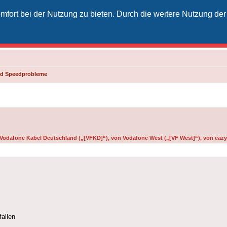
fort bei der Nutzung zu bieten. Durch die weitere Nutzung der
izielles Vodafone-Kabel-Forum
unkt für Kabelkunden von Vodafone - von Kunden für Kunden
und Speedprobleme
n Vodafone Kabel Deutschland („[VFKD]“), von Vodafone West („[VF West]“), von eazy 
allen