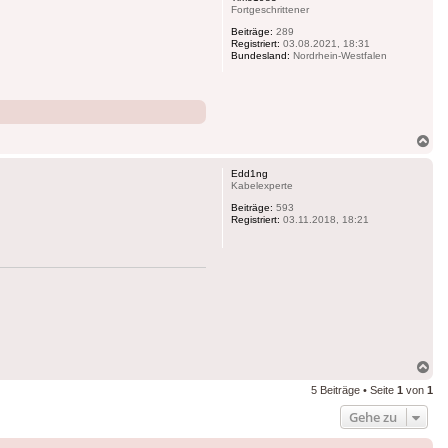
Fortgeschrittener
Beiträge:
289
Registriert:
03.08.2021, 18:31
Bundesland:
Nordrhein-Westfalen
Na
ob
Edd1ng
Kabelexperte
Beiträge:
593
Registriert:
03.11.2018, 18:21
Na
ob
5 Beiträge • Seite
1
von
1
Gehe zu