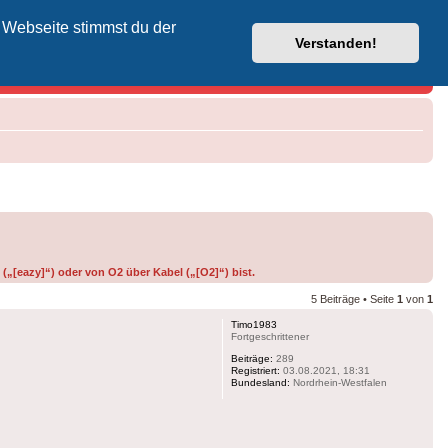
 Webseite stimmst du der
Vodafone-Kabel-Helpdesk
Verstanden!
(„[eazy]“) oder von O2 über Kabel („[O2]“) bist.
5 Beiträge • Seite
1
von
1
Timo1983
Fortgeschrittener
Beiträge:
289
Registriert:
03.08.2021, 18:31
Bundesland:
Nordrhein-Westfalen