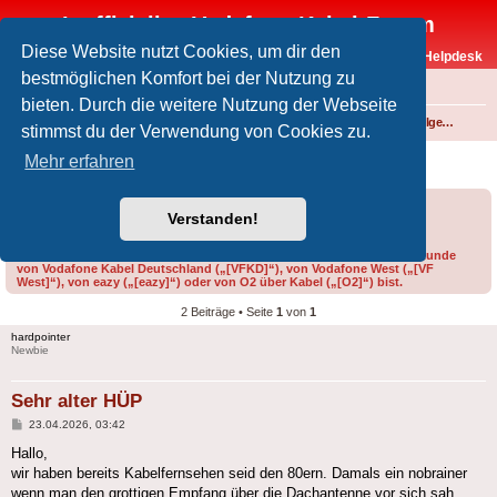
Inoffizielles Vodafone-Kabel-Forum
Diese Website nutzt Cookies, um dir den
Vodafone-Kabel-Helpdesk
bestmöglichen Komfort bei der Nutzung zu
FAQ
bieten. Durch die weitere Nutzung der Webseite
Foren-Übersicht
Internet und Telefon über Kabel
Technik (WLAN-Router, Kabelmodems, Verkabelung...)
Technik allgemein
stimmst du der Verwendung von Cookies zu.
Sehr alter HÜP
Mehr erfahren
Forumsregeln
Forenregeln
Verstanden!
Bitte gib bei der Erstellung eines Threads im Feld „Präfix“ an, ob du Kunde
von Vodafone Kabel Deutschland („[VFKD]“), von Vodafone West („[VF
West]“), von eazy („[eazy]“) oder von O2 über Kabel („[O2]“) bist.
2 Beiträge • Seite
1
von
1
hardpointer
Newbie
Sehr alter HÜP
Beitrag
23.04.2026, 03:42
Hallo,
wir haben bereits Kabelfernsehen seid den 80ern. Damals ein nobrainer
wenn man den grottigen Empfang über die Dachantenne vor sich sah.