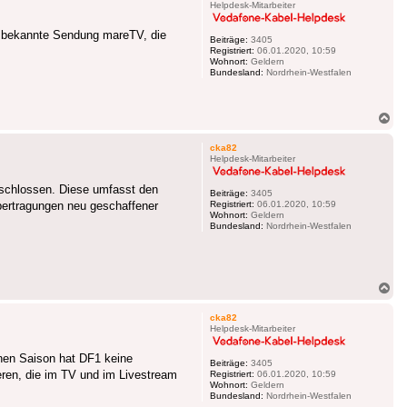
Helpdesk-Mitarbeiter
R bekannte Sendung mareTV, die
Beiträge:
3405
Registriert:
06.01.2020, 10:59
Wohnort:
Geldern
Bundesland:
Nordrhein-Westfalen
Na
ob
cka82
Helpdesk-Mitarbeiter
eschlossen. Diese umfasst den
Beiträge:
3405
Übertragungen neu geschaffener
Registriert:
06.01.2020, 10:59
Wohnort:
Geldern
Bundesland:
Nordrhein-Westfalen
Na
ob
cka82
Helpdesk-Mitarbeiter
enen Saison hat DF1 keine
Beiträge:
3405
eren, die im TV und im Livestream
Registriert:
06.01.2020, 10:59
Wohnort:
Geldern
Bundesland:
Nordrhein-Westfalen