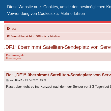
Diese Website nutzt Cookies, um dir den bestmöglichen Kom
Inoff
Verwendung von Cookies zu.
Mehr erfahren
Der Treffp
FAQ
Foren-Übersicht
Offtopic
Medien
„DF1“ übernimmt Satelliten-Sendeplatz von Ser
Forumsregeln
Forenregeln
Re: „DF1“ übernimmt Satelliten-Sendeplatz von Ser
Beitrag
von
Blue7
»
25.04.2025, 15:39
Passt aber nicht so ins Konzept nachdem der Sender vor 2-3 Tagen bei 