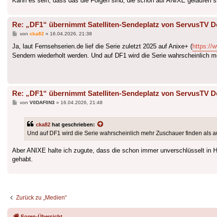
Kann es sein, dass das die Folgen sind, die schon auf ANIXE gelaufen s
Re: „DF1“ übernimmt Satelliten-Sendeplatz von ServusTV D
Beitrag
von
cka82
»
16.04.2026, 21:38
Ja, laut Fernsehserien.de lief die Serie zuletzt 2025 auf Anixe+ (
https://
Sendern wiederholt werden. Und auf DF1 wird die Serie wahrscheinlich me
Re: „DF1“ übernimmt Satelliten-Sendeplatz von ServusTV D
Beitrag
von
V0DAF0N3
»
16.04.2026, 21:48
cka82
hat geschrieben:
Und auf DF1 wird die Serie wahrscheinlich mehr Zuschauer finden als auf
Aber ANIXE halte ich zugute, dass die schon immer unverschlüsselt in 
gehabt.
Zurück zu „Medien“
Foren-Übersicht