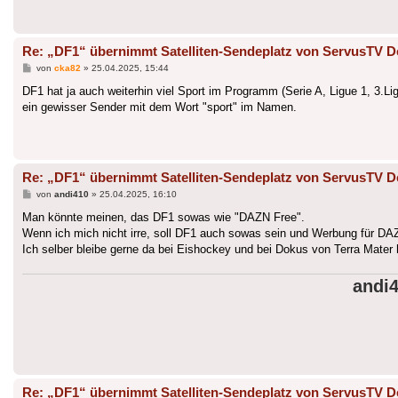
Re: „DF1“ übernimmt Satelliten-Sendeplatz von ServusTV D
Beitrag
von
cka82
»
25.04.2025, 15:44
DF1 hat ja auch weiterhin viel Sport im Programm (Serie A, Ligue 1, 3.L
ein gewisser Sender mit dem Wort "sport" im Namen.
Re: „DF1“ übernimmt Satelliten-Sendeplatz von ServusTV D
Beitrag
von
andi410
»
25.04.2025, 16:10
Man könnte meinen, das DF1 sowas wie "DAZN Free".
Wenn ich mich nicht irre, soll DF1 auch sowas sein und Werbung für DA
Ich selber bleibe gerne da bei Eishockey und bei Dokus von Terra Mater
andi
Re: „DF1“ übernimmt Satelliten-Sendeplatz von ServusTV D