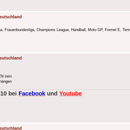
eutschland
iga, Frauenbundesliga, Champions League, Handball, Moto GP, Formel E, Tenni
eutschland
ZN sein.
 hängen
410 bei
Facebook
und
Youtube
eutschland