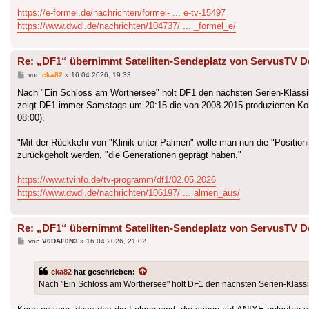
https://e-formel.de/nachrichten/formel- ... e-tv-15497
https://www.dwdl.de/nachrichten/104737/ ... _formel_e/
Re: „DF1“ übernimmt Satelliten-Sendeplatz von ServusTV D
Beitrag
von
cka82
»
16.04.2026, 19:33
Nach "Ein Schloss am Wörthersee" holt DF1 den nächsten Serien-Klassike
zeigt DF1 immer Samstags um 20:15 die von 2008-2015 produzierten Kom
08:00).
"Mit der Rückkehr von "Klinik unter Palmen" wolle man nun die "Positio
zurückgeholt werden, "die Generationen geprägt haben."
https://www.tvinfo.de/tv-programm/df1/02.05.2026
https://www.dwdl.de/nachrichten/106197/ ... almen_aus/
Re: „DF1“ übernimmt Satelliten-Sendeplatz von ServusTV D
Beitrag
von
V0DAF0N3
»
16.04.2026, 21:02
cka82
hat geschrieben:
Nach "Ein Schloss am Wörthersee" holt DF1 den nächsten Serien-Klassik