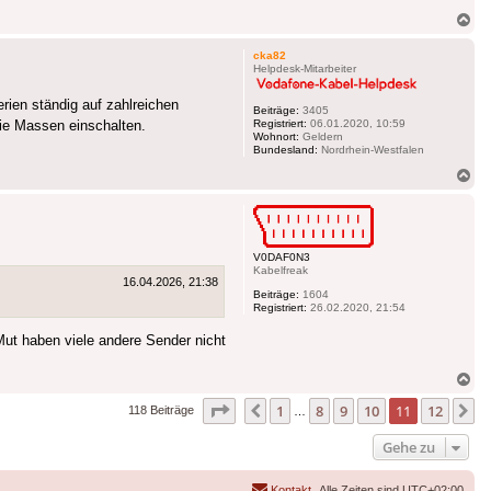
Na
ob
cka82
Helpdesk-Mitarbeiter
erien ständig auf zahlreichen
Beiträge:
3405
Registriert:
06.01.2020, 10:59
die Massen einschalten.
Wohnort:
Geldern
Bundesland:
Nordrhein-Westfalen
Na
ob
V0DAF0N3
Kabelfreak
16.04.2026, 21:38
Beiträge:
1604
Registriert:
26.02.2020, 21:54
Mut haben viele andere Sender nicht
Na
ob
Seite
11
von
12
1
8
9
10
11
12
Vorherige
N
118 Beiträge
…
Gehe zu
Kontakt
Alle Zeiten sind
UTC+02:00