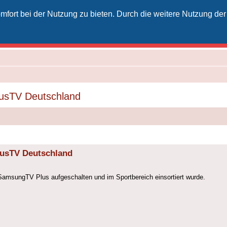
fort bei der Nutzung zu bieten. Durch die weitere Nutzung der
izielles Vodafone-Kabel-Forum
unkt für Kabelkunden von Vodafone - von Kunden für Kunden
vusTV Deutschland
vusTV Deutschland
SamsungTV Plus aufgeschalten und im Sportbereich einsortiert wurde.