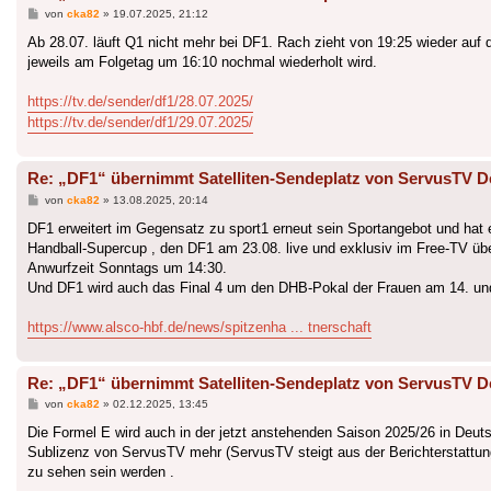
Beitrag
von
cka82
»
19.07.2025, 21:12
Ab 28.07. läuft Q1 nicht mehr bei DF1. Rach zieht von 19:25 wieder a
jeweils am Folgetag um 16:10 nochmal wiederholt wird.
https://tv.de/sender/df1/28.07.2025/
https://tv.de/sender/df1/29.07.2025/
Re: „DF1“ übernimmt Satelliten-Sendeplatz von ServusTV D
Beitrag
von
cka82
»
13.08.2025, 20:14
DF1 erweitert im Gegensatz zu sport1 erneut sein Sportangebot und hat
Handball-Supercup , den DF1 am 23.08. live und exklusiv im Free-TV über
Anwurfzeit Sonntags um 14:30.
Und DF1 wird auch das Final 4 um den DHB-Pokal der Frauen am 14. und 
https://www.alsco-hbf.de/news/spitzenha ... tnerschaft
Re: „DF1“ übernimmt Satelliten-Sendeplatz von ServusTV D
Beitrag
von
cka82
»
02.12.2025, 13:45
Die Formel E wird auch in der jetzt anstehenden Saison 2025/26 in Deu
Sublizenz von ServusTV mehr (ServusTV steigt aus der Berichterstattung
zu sehen sein werden .