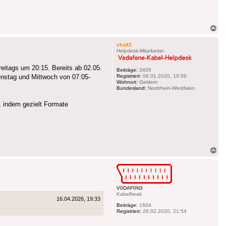
Na
ob
cka82
Helpdesk-Mitarbeiter
eitags um 20:15. Bereits ab 02.05.
Beiträge:
3405
enstag und Mittwoch von 07:05-
Registriert:
06.01.2020, 10:59
Wohnort:
Geldern
Bundesland:
Nordrhein-Westfalen
, indem gezielt Formate
Na
ob
V0DAF0N3
Kabelfreak
16.04.2026, 19:33
Beiträge:
1604
Registriert:
26.02.2020, 21:54