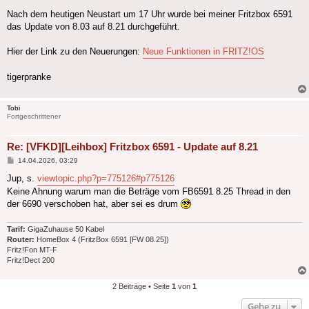
Nach dem heutigen Neustart um 17 Uhr wurde bei meiner Fritzbox 6591
das Update von 8.03 auf 8.21 durchgeführt.
Hier der Link zu den Neuerungen:
Neue Funktionen in FRITZ!OS
tigerpranke
Tobi
Fortgeschrittener
Re: [VFKD][Leihbox] Fritzbox 6591 - Update auf 8.21
Beitrag
14.04.2026, 03:29
Jup, s.
viewtopic.php?p=775126#p775126
Keine Ahnung warum man die Beträge vom FB6591 8.25 Thread in den
der 6690 verschoben hat, aber sei es drum
Tarif:
GigaZuhause 50 Kabel
Router:
HomeBox 4 (FritzBox 6591 [FW 08.25])
Fritz!Fon MT-F
Fritz!Dect 200
2 Beiträge • Seite
1
von
1
Gehe zu