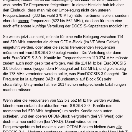
wohl sechs TV-Frequenzen freigeräumt. In dieser Hinsicht hab ich aber
den Eindruck, dass man mit der Umbelegung nicht den
unteren
Frequenzbereich (330 bis wohl 370 MHz) hätte freiräumen sollen, sondern
eher die
oberen
Frequenzen (522 bis 562 MHz), da dann für mich eine
noch effizientere künftige Verteilung der DOCSIS-Kapazitäten möglich ist.
So wie es jetzt aussieht, müsste für eine volle Belegung zwischen 114
und 370 MHz entweder ein dritter OFDM-Block (im VF West Gebiet)
eingeführt werden, oder aber die sechs freiwerdenden Frequenzen
müssten mit EuroDOCSIS 3.0 belegt werden. Die Verteilung der dann
acht EuroDOCSIS 3.0 - Kanäle im Frequenzbereich 110-374 MHz müsste
zudem auch noch gesplittet erfolgen, weil die 114 MHz bei EuroDOCSIS
3.0 bleiben muss (wegen dem Pilotsignal auf 122 MHz), und gleichzeitig
die 178 MHz vermieden werden sollte, was EuroDOCSIS 3.0 angeht. Die
Frequenz ist ja aufgrund DAB+ (Bundesmux auf Block 5C) sehr
störanfällig, Unitymedia hat hier 2017 schon entsprechende Erfahrungen
machen müssen.
Wenn aber die Frequenzen von 522 bis 562 MHz frei werden würden,
könnte man einfach die aktuellen EuroDOCSIS 3.0 - Kanäle (die
momentan bei 570 MHz beginnen) um sechs Kanäle nach unten
schieben, und den oberen OFDM-Block vergrößern (bei VF West) oder
doch mal neu einführen (bei VFKD). Damit würde es im
Frequenzspektrum bei maximal zwei OFDM-Blöcken bleiben (was
alle