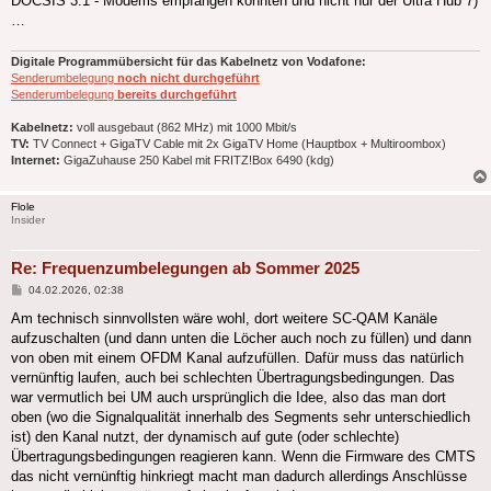
DOCSIS 3.1 - Modems empfangen könnten und nicht nur der Ultra Hub 7)
…
Digitale Programmübersicht für das Kabelnetz von Vodafone:
Senderumbelegung
noch nicht durchgeführt
Senderumbelegung
bereits durchgeführt
Kabelnetz:
voll ausgebaut (862 MHz) mit 1000 Mbit/s
TV:
TV Connect + GigaTV Cable mit 2x GigaTV Home (Hauptbox + Multiroombox)
Internet:
GigaZuhause 250 Kabel mit FRITZ!Box 6490 (kdg)
Flole
Insider
Re: Frequenzumbelegungen ab Sommer 2025
Beitrag
04.02.2026, 02:38
Am technisch sinnvollsten wäre wohl, dort weitere SC-QAM Kanäle
aufzuschalten (und dann unten die Löcher auch noch zu füllen) und dann
von oben mit einem OFDM Kanal aufzufüllen. Dafür muss das natürlich
vernünftig laufen, auch bei schlechten Übertragungsbedingungen. Das
war vermutlich bei UM auch ursprünglich die Idee, also das man dort
oben (wo die Signalqualität innerhalb des Segments sehr unterschiedlich
ist) den Kanal nutzt, der dynamisch auf gute (oder schlechte)
Übertragungsbedingungen reagieren kann. Wenn die Firmware des CMTS
das nicht vernünftig hinkriegt macht man dadurch allerdings Anschlüsse