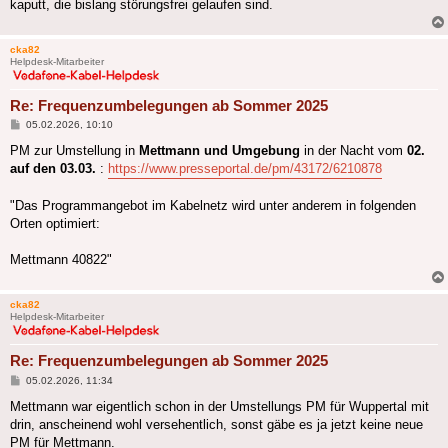
kaputt, die bislang störungsfrei gelaufen sind.
cka82
Helpdesk-Mitarbeiter
Re: Frequenzumbelegungen ab Sommer 2025
Beitrag
05.02.2026, 10:10
PM zur Umstellung in
Mettmann und Umgebung
in der Nacht vom
02.
auf den 03.03.
:
https://www.presseportal.de/pm/43172/6210878
"Das Programmangebot im Kabelnetz wird unter anderem in folgenden
Orten optimiert:
Mettmann 40822"
cka82
Helpdesk-Mitarbeiter
Re: Frequenzumbelegungen ab Sommer 2025
Beitrag
05.02.2026, 11:34
Mettmann war eigentlich schon in der Umstellungs PM für Wuppertal mit
drin, anscheinend wohl versehentlich, sonst gäbe es ja jetzt keine neue
PM für Mettmann.