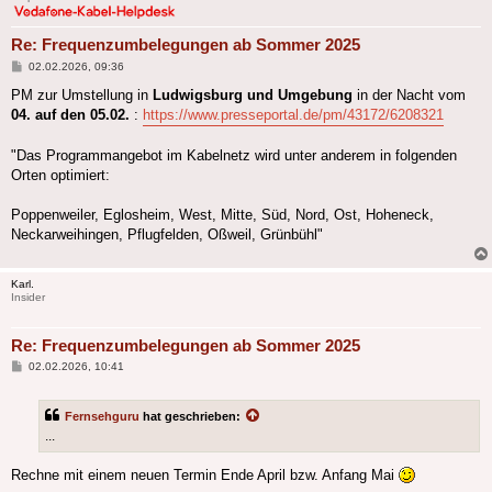
Re: Frequenzumbelegungen ab Sommer 2025
Beitrag
02.02.2026, 09:36
PM zur Umstellung in
Ludwigsburg und Umgebung
in der Nacht vom
04. auf den 05.02.
:
https://www.presseportal.de/pm/43172/6208321
"Das Programmangebot im Kabelnetz wird unter anderem in folgenden
Orten optimiert:
Poppenweiler, Eglosheim, West, Mitte, Süd, Nord, Ost, Hoheneck,
Neckarweihingen, Pflugfelden, Oßweil, Grünbühl"
Karl.
Insider
Re: Frequenzumbelegungen ab Sommer 2025
Beitrag
02.02.2026, 10:41
Fernsehguru
hat geschrieben:
...
Rechne mit einem neuen Termin Ende April bzw. Anfang Mai