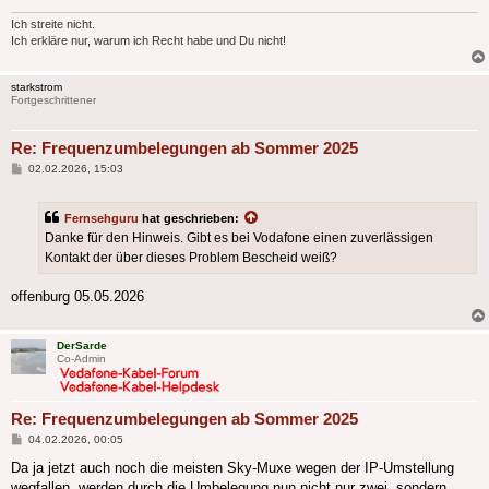
Ich streite nicht.
Ich erkläre nur, warum ich Recht habe und Du nicht!
starkstrom
Fortgeschrittener
Re: Frequenzumbelegungen ab Sommer 2025
Beitrag
02.02.2026, 15:03
Fernsehguru
hat geschrieben:
Danke für den Hinweis. Gibt es bei Vodafone einen zuverlässigen
Kontakt der über dieses Problem Bescheid weiß?
offenburg 05.05.2026
DerSarde
Co-Admin
Re: Frequenzumbelegungen ab Sommer 2025
Beitrag
04.02.2026, 00:05
Da ja jetzt auch noch die meisten Sky-Muxe wegen der IP-Umstellung
wegfallen, werden durch die Umbelegung nun nicht nur zwei, sondern