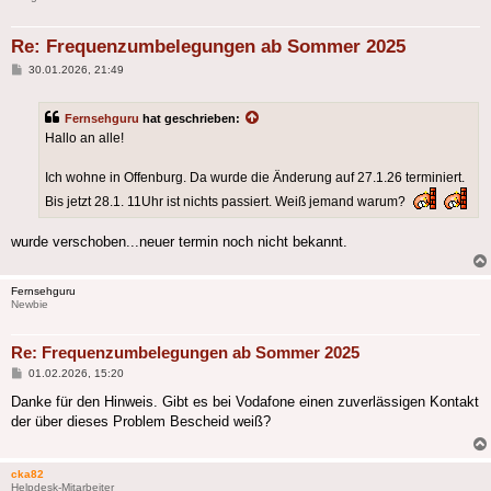
Re: Frequenzumbelegungen ab Sommer 2025
Beitrag
30.01.2026, 21:49
Fernsehguru
hat geschrieben:
Hallo an alle!
Ich wohne in Offenburg. Da wurde die Änderung auf 27.1.26 terminiert.
Bis jetzt 28.1. 11Uhr ist nichts passiert. Weiß jemand warum?
wurde verschoben...neuer termin noch nicht bekannt.
Fernsehguru
Newbie
Re: Frequenzumbelegungen ab Sommer 2025
Beitrag
01.02.2026, 15:20
Danke für den Hinweis. Gibt es bei Vodafone einen zuverlässigen Kontakt
der über dieses Problem Bescheid weiß?
cka82
Helpdesk-Mitarbeiter