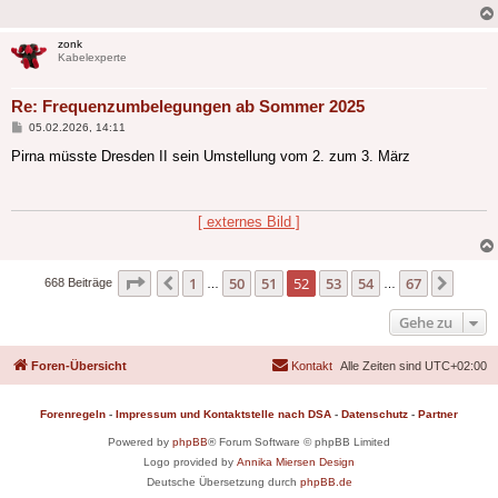
zonk
Kabelexperte
Re: Frequenzumbelegungen ab Sommer 2025
Beitrag
05.02.2026, 14:11
Pirna müsste Dresden II sein Umstellung vom 2. zum 3. März
[ externes Bild ]
Seite
52
von
67
1
50
51
52
53
54
67
Vorherige
Nächs
668 Beiträge
…
…
Gehe zu
Foren-Übersicht
Kontakt
Alle Zeiten sind
UTC+02:00
Forenregeln
-
Impressum und Kontaktstelle nach DSA
-
Datenschutz
-
Partner
Powered by
phpBB
® Forum Software © phpBB Limited
Logo provided by
Annika Miersen Design
Deutsche Übersetzung durch
phpBB.de