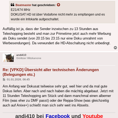
Beatmaster
hat geschrieben:
E21/474 MHz
DOKUSAT HD ist über Vodafone nicht mehr zu empfangen und es
wurde ein Infokarte aufgeschaltet.
Auffällig ist ja, dass der Sender inzwischen zu 13 Stunden aus
Teleshopping besteht und man zur Primetime jetzt auch mehr Werbung
als Doku sendet (von 20:15 bis 23:15 nur eine Doku umrahmt von
Werbesendungen). Da verwundert die HD-Abschaltung nicht unbedingt.
andi410
Görlitzer Witzkanone
Re: [VFKD] Übersicht aller technischen Änderungen
(Belegungen etc.)
Beitrag
01.01.2026, 06:45
Am Anfang war Dokusat teilweise sehr gut, weil hier und da mal gute
Dokus liefen. Aber nach und nach haben die mächtig abgebaut. Jetzt mit
11 Stunden Teleshopping am Stück und dann manchmal einen alberner
Film (was eher zu DMF passt) oder der Reppa-Show (was gleichzeitig
auch auf Anixe+) schießt man sich sehr weit ins Abseits.
andi410 bei
Facebook
und
Youtube