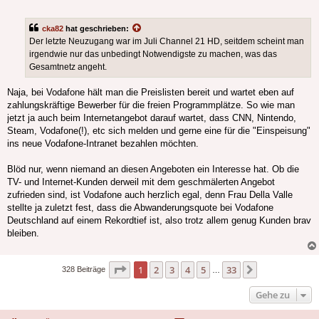
cka82
hat geschrieben:
Der letzte Neuzugang war im Juli Channel 21 HD, seitdem scheint man
irgendwie nur das unbedingt Notwendigste zu machen, was das
Gesamtnetz angeht.
Naja, bei Vodafone hält man die Preislisten bereit und wartet eben auf
zahlungskräftige Bewerber für die freien Programmplätze. So wie man
jetzt ja auch beim Internetangebot darauf wartet, dass CNN, Nintendo,
Steam, Vodafone(!), etc sich melden und gerne eine für die "Einspeisung"
ins neue Vodafone-Intranet bezahlen möchten.
Blöd nur, wenn niemand an diesen Angeboten ein Interesse hat. Ob die
TV- und Internet-Kunden derweil mit dem geschmälerten Angebot
zufrieden sind, ist Vodafone auch herzlich egal, denn Frau Della Valle
stellte ja zuletzt fest, dass die Abwanderungsquote bei Vodafone
Deutschland auf einem Rekordtief ist, also trotz allem genug Kunden brav
bleiben.
Seite
1
von
33
1
2
3
4
5
33
Nächste
328 Beiträge
…
Gehe zu