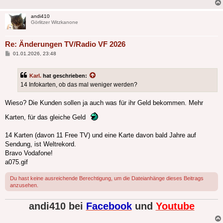
andi410
Görlitzer Witzkanone
Re: Änderungen TV/Radio VF 2026
Beitrag
01.01.2026, 23:48
Karl.
hat geschrieben:
14 Infokarten, ob das mal weniger werden?
Wieso? Die Kunden sollen ja auch was für ihr Geld bekommen. Mehr
Karten, für das gleiche Geld
14 Karten (davon 11 Free TV) und eine Karte davon bald Jahre auf
Sendung, ist Weltrekord.
Bravo Vodafone!
a075.gif
Du hast keine ausreichende Berechtigung, um die Dateianhänge dieses Beitrags
anzusehen.
andi410 bei
Facebook
und
Youtube