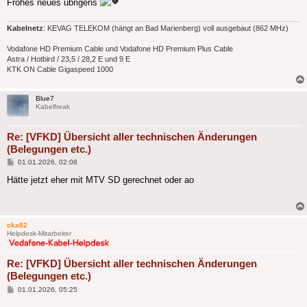
Frohes neues übrigens
Kabelnetz
: KEVAG TELEKOM (hängt an Bad Marienberg) voll ausgebaut (862 MHz)
Vodafone HD Premium Cable und Vodafone HD Premium Plus Cable
Astra / Hotbird / 23,5 / 28,2 E und 9 E
KTK ON Cable Gigaspeed 1000
Blue7
Kabelfreak
Re: [VFKD] Übersicht aller technischen Änderungen
(Belegungen etc.)
Beitrag
01.01.2026, 02:08
Hätte jetzt eher mit MTV SD gerechnet oder ao
cka82
Helpdesk-Mitarbeiter
Re: [VFKD] Übersicht aller technischen Änderungen
(Belegungen etc.)
Beitrag
01.01.2026, 05:25