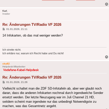
Karl.
Insider
Re: Änderungen TV/Radio VF 2026
Beitrag
01.01.2026, 21:11
14 Infokarten, ob das mal weniger werden?
Ich streite nicht.
Ich erkläre nur, warum ich Recht habe und Du nicht!
cka82
Helpdesk-Mitarbeiter
Re: Änderungen TV/Radio VF 2026
Beitrag
01.01.2026, 21:26
Vielleicht schaltet man die ZDF SD-Infotafeln ab, aber wer glaubt noch
daran, dass die anderen Infokarten nochmal durch irgendwelche Sender
ersetzt werden. Der letzte Neuzugang war im Juli Channel 21 HD,
seitdem scheint man irgendwie nur das unbedingt Notwendigste zu
machen, was das Gesamtnetz angeht.