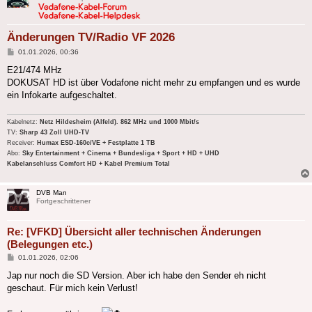
Änderungen TV/Radio VF 2026
Beitrag
01.01.2026, 00:36
E21/474 MHz
DOKUSAT HD ist über Vodafone nicht mehr zu empfangen und es wurde
ein Infokarte aufgeschaltet.
Kabelnetz:
Netz Hildesheim (Alfeld). 862 MHz und 1000 Mbit/s
TV:
Sharp 43 Zoll UHD-TV
Receiver:
Humax ESD-160c/VE + Festplatte 1 TB
Abo:
Sky Entertainment + Cinema + Bundesliga + Sport + HD + UHD
Kabelanschluss Comfort HD + Kabel Premium Total
DVB Man
Fortgeschrittener
Re: [VFKD] Übersicht aller technischen Änderungen
(Belegungen etc.)
Beitrag
01.01.2026, 02:06
Jap nur noch die SD Version. Aber ich habe den Sender eh nicht
geschaut. Für mich kein Verlust!