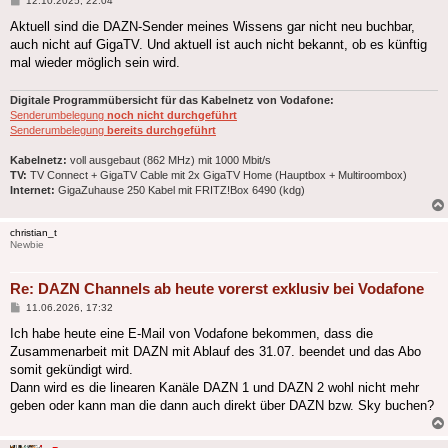
12.10.2025, 22:04
Aktuell sind die DAZN-Sender meines Wissens gar nicht neu buchbar,
auch nicht auf GigaTV. Und aktuell ist auch nicht bekannt, ob es künftig
mal wieder möglich sein wird.
Digitale Programmübersicht für das Kabelnetz von Vodafone:
Senderumbelegung
noch nicht durchgeführt
Senderumbelegung
bereits durchgeführt
Kabelnetz:
voll ausgebaut (862 MHz) mit 1000 Mbit/s
TV:
TV Connect + GigaTV Cable mit 2x GigaTV Home (Hauptbox + Multiroombox)
Internet:
GigaZuhause 250 Kabel mit FRITZ!Box 6490 (kdg)
christian_t
Newbie
Re: DAZN Channels ab heute vorerst exklusiv bei Vodafone
Beitrag
11.06.2026, 17:32
Ich habe heute eine E-Mail von Vodafone bekommen, dass die
Zusammenarbeit mit DAZN mit Ablauf des 31.07. beendet und das Abo
somit gekündigt wird.
Dann wird es die linearen Kanäle DAZN 1 und DAZN 2 wohl nicht mehr
geben oder kann man die dann auch direkt über DAZN bzw. Sky buchen?