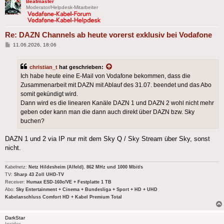
Beatmaster
Moderator/Helpdesk-Mitarbeiter
Re: DAZN Channels ab heute vorerst exklusiv bei Vodafone
Beitrag
11.06.2026, 18:06
christian_t
hat geschrieben:
Ich habe heute eine E-Mail von Vodafone bekommen, dass die
Zusammenarbeit mit DAZN mit Ablauf des 31.07. beendet und das Abo
somit gekündigt wird.
Dann wird es die linearen Kanäle DAZN 1 und DAZN 2 wohl nicht mehr
geben oder kann man die dann auch direkt über DAZN bzw. Sky
buchen?
DAZN 1 und 2 via IP nur mit dem Sky Q / Sky Stream über Sky, sonst
nicht.
Kabelnetz:
Netz Hildesheim (Alfeld). 862 MHz und 1000 Mbit/s
TV:
Sharp 43 Zoll UHD-TV
Receiver:
Humax ESD-160c/VE + Festplatte 1 TB
Abo:
Sky Entertainment + Cinema + Bundesliga + Sport + HD + UHD
Kabelanschluss Comfort HD + Kabel Premium Total
DarkStar
Insider