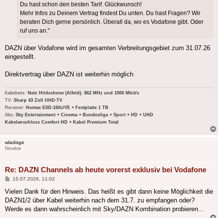
Du hast schon den besten Tarif. Glückwunsch!
Mehr Infos zu Deinem Vertrag findest Du unten. Du hast Fragen? Wir
beraten Dich gerne persönlich. Überall da, wo es Vodafone gibt. Oder
ruf uns an."
DAZN über Vodafone wird im gesamten Verbreitungsgebiet zum 31.07.26
eingestellt.
Direktvertrag über DAZN ist weiterhin möglich
Kabelnetz:
Netz Hildesheim (Alfeld). 862 MHz und 1000 Mbit/s
TV:
Sharp 43 Zoll UHD-TV
Receiver:
Humax ESD-160c/VE + Festplatte 1 TB
Abo:
Sky Entertainment + Cinema + Bundesliga + Sport + HD + UHD
Kabelanschluss Comfort HD + Kabel Premium Total
wladisge
Newbie
Re: DAZN Channels ab heute vorerst exklusiv bei Vodafone
Beitrag
15.07.2026, 11:02
Vielen Dank für den Hinweis. Das heißt es gibt dann keine Möglichkeit die
DAZN1/2 über Kabel weiterhin nach dem 31.7. zu empfangen oder?
Werde es dann wahrscheinlich mit Sky/DAZN Kombination probieren...