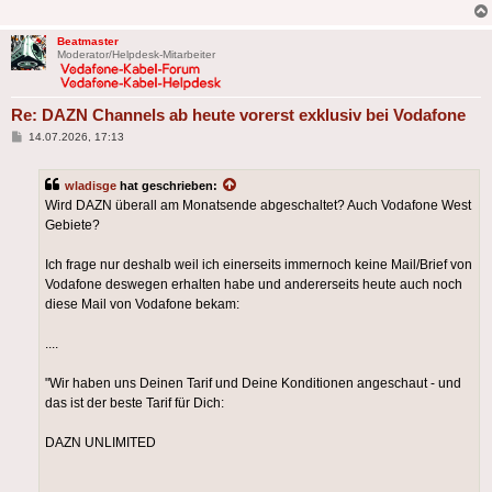
Beatmaster
Moderator/Helpdesk-Mitarbeiter
Re: DAZN Channels ab heute vorerst exklusiv bei Vodafone
Beitrag
14.07.2026, 17:13
wladisge
hat geschrieben:
Wird DAZN überall am Monatsende abgeschaltet? Auch Vodafone West
Gebiete?
Ich frage nur deshalb weil ich einerseits immernoch keine Mail/Brief von
Vodafone deswegen erhalten habe und andererseits heute auch noch
diese Mail von Vodafone bekam:
....
"Wir haben uns Deinen Tarif und Deine Konditionen angeschaut - und
das ist der beste Tarif für Dich:
DAZN UNLIMITED