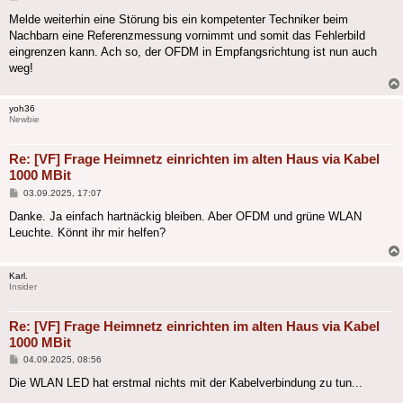
Melde weiterhin eine Störung bis ein kompetenter Techniker beim
Nachbarn eine Referenzmessung vornimmt und somit das Fehlerbild
eingrenzen kann. Ach so, der OFDM in Empfangsrichtung ist nun auch
weg!
yoh36
Newbie
Re: [VF] Frage Heimnetz einrichten im alten Haus via Kabel
1000 MBit
Beitrag
03.09.2025, 17:07
Danke. Ja einfach hartnäckig bleiben. Aber OFDM und grüne WLAN
Leuchte. Könnt ihr mir helfen?
Karl.
Insider
Re: [VF] Frage Heimnetz einrichten im alten Haus via Kabel
1000 MBit
Beitrag
04.09.2025, 08:56
Die WLAN LED hat erstmal nichts mit der Kabelverbindung zu tun...