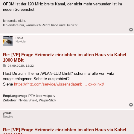
OFDM ist der 190 MHz breite Kanal, der nicht mehr verbunden ist im
neuen Screenshot
Ich streite nicht.
Ich erkläre nur, warum ich Recht habe und Du nicht!
RickX
Newbie
Re: [VF] Frage Heimnetz einrichten im alten Haus via Kabel
1000 MBit
Beitrag
04.09.2025, 12:22
Hast Du zum Thema „WLAN-LED blinkt“ schonmal alle von Fritz
vorgeschlagenen Schritte ausprobiert?
Siehe
https://fritz.com/service/wissensdatenb ... ox-blinkt/
Empfangsweg:
IPTV über waipu.tv
Zubehör:
Nvidia Shield, Waipu-Stick
yoh36
Newbie
Re: [VF] Frage Heimnetz einrichten im alten Haus via Kabel