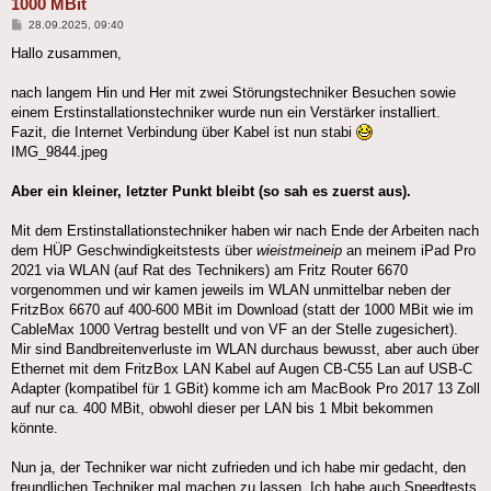
1000 MBit
Beitrag
28.09.2025, 09:40
Hallo zusammen,
nach langem Hin und Her mit zwei Störungstechniker Besuchen sowie
einem Erstinstallationstechniker wurde nun ein Verstärker installiert.
Fazit, die Internet Verbindung über Kabel ist nun stabi
IMG_9844.jpeg
Aber ein kleiner, letzter Punkt bleibt (so sah es zuerst aus).
Mit dem Erstinstallationstechniker haben wir nach Ende der Arbeiten nach
dem HÜP Geschwindigkeitstests über
wieistmeineip
an meinem iPad Pro
2021 via WLAN (auf Rat des Technikers) am Fritz Router 6670
vorgenommen und wir kamen jeweils im WLAN unmittelbar neben der
FritzBox 6670 auf 400-600 MBit im Download (statt der 1000 MBit wie im
CableMax 1000 Vertrag bestellt und von VF an der Stelle zugesichert).
Mir sind Bandbreitenverluste im WLAN durchaus bewusst, aber auch über
Ethernet mit dem FritzBox LAN Kabel auf Augen CB-C55 Lan auf USB-C
Adapter (kompatibel für 1 GBit) komme ich am MacBook Pro 2017 13 Zoll
auf nur ca. 400 MBit, obwohl dieser per LAN bis 1 Mbit bekommen
könnte.
Nun ja, der Techniker war nicht zufrieden und ich habe mir gedacht, den
freundlichen Techniker mal machen zu lassen. Ich habe auch Speedtests