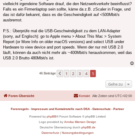
vielleicht irgendeine Software drauf, die den Netzwerkverkehr beeinflusst?
Falls es ein Firmenlaptop sein sollte, käme da z.B. zScaler in Frage, und
das ist dafür bekannt, dass es die Geschwindigkeit auf <500Mbit/s
ausbremst.
P.S.: Überprüfe mal die USB-Geschwindigkeit zu dem LAN-Adapter
(sorry, auf Englisch): go to Apple menu > About This Mac > System
Report (or More Info on older macOS versions) and select USB under
Hardware to view device and port speeds. Wenn der nur mit USB 2.0
läuft, können da auch nicht mehr als ~400Mbit/s herauskommen, weil das
USB 2.0 Brutto 480Mbit/s ist.
1
2
3
4
5
Vorherige
46 Beiträge
Gehe zu
Foren-Übersicht
Kontakt
Alle Zeiten sind
UTC+02:00
Forenregeln
-
Impressum und Kontaktstelle nach DSA
-
Datenschutz
-
Partner
Powered by
phpBB
® Forum Software © phpBB Limited
Logo provided by
Annika Miersen Design
Deutsche Übersetzung durch
phpBB.de
Datenschutz
|
Nutzungsbedingungen