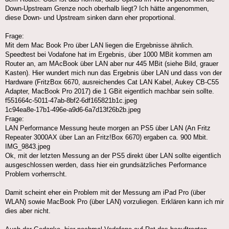
Down-Upstream Grenze noch oberhalb liegt? Ich hätte angenommen,
diese Down- und Upstream sinken dann eher proportional.
Frage:
Mit dem Mac Book Pro über LAN liegen die Ergebnisse ähnlich.
Speedtest bei Vodafone hat im Ergebnis, über 1000 MBit kommen am
Router an, am MAcBook über LAN aber nur 445 MBit (siehe Bild, grauer
Kasten). Hier wundert mich nun das Ergebnis über LAN und dass von der
Hardware (FritzBox 6670, ausreichendes Cat LAN Kabel, Aukey CB-C55
Adapter, MacBook Pro 2017) die 1 GBit eigentlich machbar sein sollte.
f551664c-5011-47ab-8bf2-6df165821b1c.jpeg
1c94ea8e-17b1-496e-a9d6-6a7d13f26b2b.jpeg
Frage:
LAN Performance Messung heute morgen an PS5 über LAN (An Fritz
Repeater 3000AX über Lan an Fritz!Box 6670) ergaben ca. 900 Mbit.
IMG_9843.jpeg
Ok, mit der letzten Messung an der PS5 direkt über LAN sollte eigentlich
ausgeschlossen werden, dass hier ein grundsätzliches Performance
Problem vorherrscht.
Damit scheint eher ein Problem mit der Messung am iPad Pro (über
WLAN) sowie MacBook Pro (über LAN) vorzuliegen. Erklären kann ich mir
dies aber nicht.