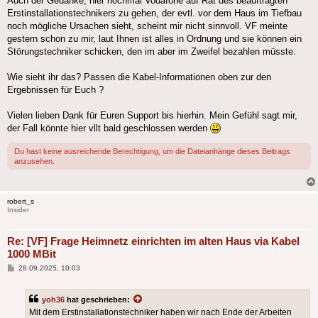
Auch der Gedanke, hier nochmal Vodafone auf Rat des beauftragten
Erstinstallationstechnikers zu gehen, der evtl. vor dem Haus im Tiefbau
noch mögliche Ursachen sieht, scheint mir nicht sinnvoll. VF meinte
gestern schon zu mir, laut Ihnen ist alles in Ordnung und sie können ein
Störungstechniker schicken, den im aber im Zweifel bezahlen müsste.
Wie sieht ihr das? Passen die Kabel-Informationen oben zur den
Ergebnissen für Euch ?
Vielen lieben Dank für Euren Support bis hierhin. Mein Gefühl sagt mir,
der Fall könnte hier vllt bald geschlossen werden
Du hast keine ausreichende Berechtigung, um die Dateianhänge dieses Beitrags
anzusehen.
robert_s
Insider
Re: [VF] Frage Heimnetz einrichten im alten Haus via Kabel
1000 MBit
Beitrag
28.09.2025, 10:03
yoh36
hat geschrieben:
Mit dem Erstinstallationstechniker haben wir nach Ende der Arbeiten