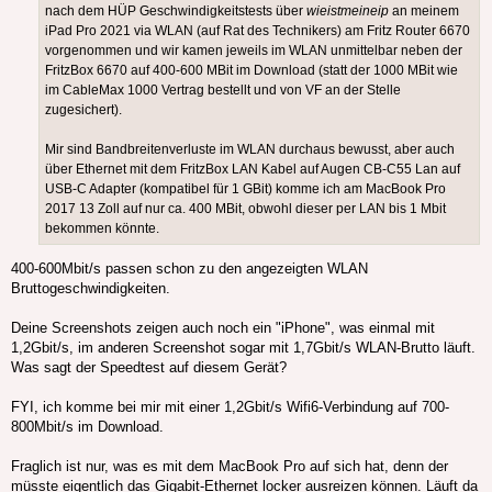
nach dem HÜP Geschwindigkeitstests über
wieistmeineip
an meinem
iPad Pro 2021 via WLAN (auf Rat des Technikers) am Fritz Router 6670
vorgenommen und wir kamen jeweils im WLAN unmittelbar neben der
FritzBox 6670 auf 400-600 MBit im Download (statt der 1000 MBit wie
im CableMax 1000 Vertrag bestellt und von VF an der Stelle
zugesichert).
Mir sind Bandbreitenverluste im WLAN durchaus bewusst, aber auch
über Ethernet mit dem FritzBox LAN Kabel auf Augen CB-C55 Lan auf
USB-C Adapter (kompatibel für 1 GBit) komme ich am MacBook Pro
2017 13 Zoll auf nur ca. 400 MBit, obwohl dieser per LAN bis 1 Mbit
bekommen könnte.
400-600Mbit/s passen schon zu den angezeigten WLAN
Bruttogeschwindigkeiten.
Deine Screenshots zeigen auch noch ein "iPhone", was einmal mit
1,2Gbit/s, im anderen Screenshot sogar mit 1,7Gbit/s WLAN-Brutto läuft.
Was sagt der Speedtest auf diesem Gerät?
FYI, ich komme bei mir mit einer 1,2Gbit/s Wifi6-Verbindung auf 700-
800Mbit/s im Download.
Fraglich ist nur, was es mit dem MacBook Pro auf sich hat, denn der
müsste eigentlich das Gigabit-Ethernet locker ausreizen können. Läuft da