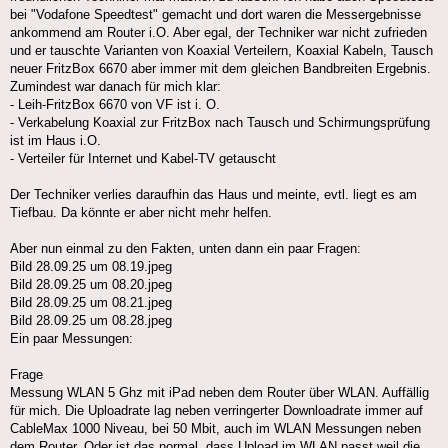
bei "Vodafone Speedtest" gemacht und dort waren die Messergebnisse
ankommend am Router i.O. Aber egal, der Techniker war nicht zufrieden
und er tauschte Varianten von Koaxial Verteilern, Koaxial Kabeln, Tausch
neuer FritzBox 6670 aber immer mit dem gleichen Bandbreiten Ergebnis.
Zumindest war danach für mich klar:
- Leih-FritzBox 6670 von VF ist i. O.
- Verkabelung Koaxial zur FritzBox nach Tausch und Schirmungsprüfung
ist im Haus i.O.
- Verteiler für Internet und Kabel-TV getauscht
Der Techniker verlies daraufhin das Haus und meinte, evtl. liegt es am
Tiefbau. Da könnte er aber nicht mehr helfen.
Aber nun einmal zu den Fakten, unten dann ein paar Fragen:
Bild 28.09.25 um 08.19.jpeg
Bild 28.09.25 um 08.20.jpeg
Bild 28.09.25 um 08.21.jpeg
Bild 28.09.25 um 08.28.jpeg
Ein paar Messungen:
Frage
Messung WLAN 5 Ghz mit iPad neben dem Router über WLAN. Auffällig
für mich. Die Uploadrate lag neben verringerter Downloadrate immer auf
CableMax 1000 Niveau, bei 50 Mbit, auch im WLAN Messungen neben
dem Router. Oder ist das normal, dass Upload im WLAN passt weil die