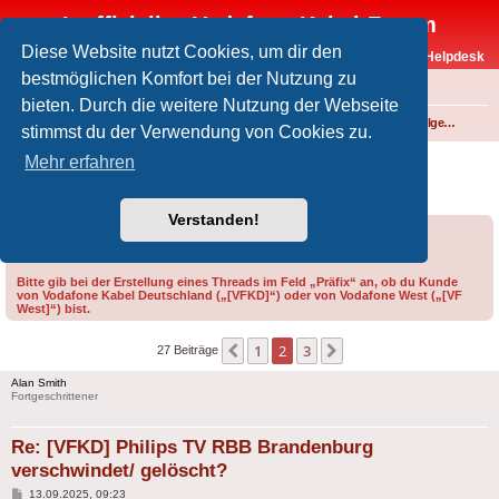
Inoffizielles Vodafone-Kabel-Forum
Diese Website nutzt Cookies, um dir den
Vodafone-Kabel-Helpdesk
bestmöglichen Komfort bei der Nutzung zu
FAQ
bieten. Durch die weitere Nutzung der Webseite
Foren-Übersicht
Fernsehen und Radio über Kabel
Technik (Kabelanschluss, Receiver, Module, Smartcards,...)
Technik allgemein
stimmst du der Verwendung von Cookies zu.
[VFKD] Philips TV RBB Brandenburg
Mehr erfahren
verschwindet/ gelöscht?
Verstanden!
Forumsregeln
Forenregeln
Bitte gib bei der Erstellung eines Threads im Feld „Präfix“ an, ob du Kunde
von Vodafone Kabel Deutschland („[VFKD]“) oder von Vodafone West („[VF
West]“) bist.
1
2
3
Vorherige
Nächste
27 Beiträge
Alan Smith
Fortgeschrittener
Re: [VFKD] Philips TV RBB Brandenburg
verschwindet/ gelöscht?
Beitrag
13.09.2025, 09:23