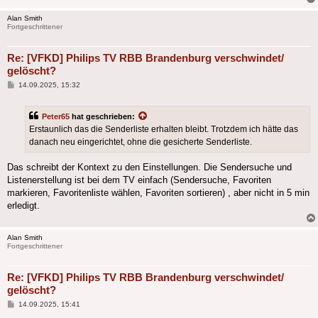
Alan Smith
Fortgeschrittener
Re: [VFKD] Philips TV RBB Brandenburg verschwindet/
gelöscht?
Beitrag
14.09.2025, 15:32
Peter65
hat geschrieben:
Erstaunlich das die Senderliste erhalten bleibt. Trotzdem ich hätte das
danach neu eingerichtet, ohne die gesicherte Senderliste.
Das schreibt der Kontext zu den Einstellungen. Die Sendersuche und
Listenerstellung ist bei dem TV einfach (Sendersuche, Favoriten
markieren, Favoritenliste wählen, Favoriten sortieren) , aber nicht in 5 min
erledigt.
Alan Smith
Fortgeschrittener
Re: [VFKD] Philips TV RBB Brandenburg verschwindet/
gelöscht?
Beitrag
14.09.2025, 15:41