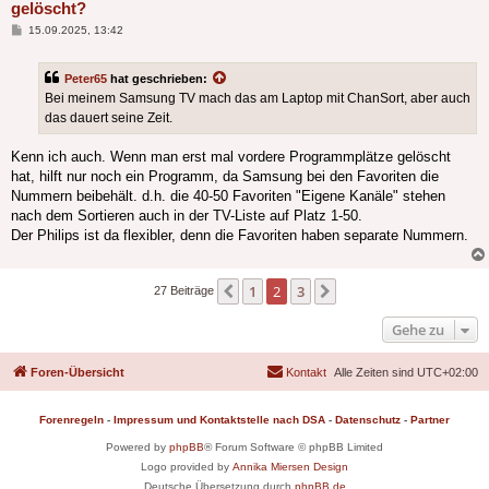
gelöscht?
Beitrag
15.09.2025, 13:42
Peter65
hat geschrieben:
Bei meinem Samsung TV mach das am Laptop mit ChanSort, aber auch
das dauert seine Zeit.
Kenn ich auch. Wenn man erst mal vordere Programmplätze gelöscht
hat, hilft nur noch ein Programm, da Samsung bei den Favoriten die
Nummern beibehält. d.h. die 40-50 Favoriten "Eigene Kanäle" stehen
nach dem Sortieren auch in der TV-Liste auf Platz 1-50.
Der Philips ist da flexibler, denn die Favoriten haben separate Nummern.
1
2
3
Vorherige
Nächste
27 Beiträge
Gehe zu
Foren-Übersicht
Kontakt
Alle Zeiten sind
UTC+02:00
Forenregeln
-
Impressum und Kontaktstelle nach DSA
-
Datenschutz
-
Partner
Powered by
phpBB
® Forum Software © phpBB Limited
Logo provided by
Annika Miersen Design
Deutsche Übersetzung durch
phpBB.de