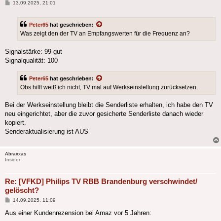
Beitrag
13.09.2025, 21:01
Peter65
hat geschrieben:
Was zeigt den der TV an Empfangswerten für die Frequenz an?
Signalstärke: 99 gut
Signalqualität: 100
Peter65
hat geschrieben:
Obs hilft weiß ich nicht, TV mal auf Werkseinstellung zurücksetzen.
Bei der Werkseinstellung bleibt die Senderliste erhalten, ich habe den TV
neu eingerichtet, aber die zuvor gesicherte Senderliste danach wieder
kopiert.
Senderaktualisierung ist AUS
Abraxxas
Insider
Re: [VFKD] Philips TV RBB Brandenburg verschwindet/
gelöscht?
Beitrag
14.09.2025, 11:09
Aus einer Kundenrezension bei Amaz vor 5 Jahren: