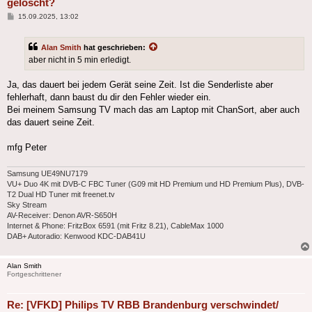
gelöscht?
Beitrag
15.09.2025, 13:02
Alan Smith
hat geschrieben:
aber nicht in 5 min erledigt.
Ja, das dauert bei jedem Gerät seine Zeit. Ist die Senderliste aber
fehlerhaft, dann baust du dir den Fehler wieder ein.
Bei meinem Samsung TV mach das am Laptop mit ChanSort, aber auch
das dauert seine Zeit.
mfg Peter
Samsung UE49NU7179
VU+ Duo 4K mit DVB-C FBC Tuner (G09 mit HD Premium und HD Premium Plus), DVB-
T2 Dual HD Tuner mit freenet.tv
Sky Stream
AV-Receiver: Denon AVR-S650H
Internet & Phone: FritzBox 6591 (mit Fritz 8.21), CableMax 1000
DAB+ Autoradio: Kenwood KDC-DAB41U
Alan Smith
Fortgeschrittener
Re: [VFKD] Philips TV RBB Brandenburg verschwindet/