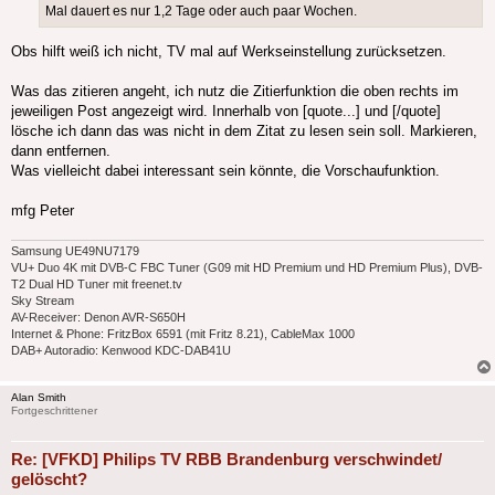
Mal dauert es nur 1,2 Tage oder auch paar Wochen.
Obs hilft weiß ich nicht, TV mal auf Werkseinstellung zurücksetzen.
Was das zitieren angeht, ich nutz die Zitierfunktion die oben rechts im
jeweiligen Post angezeigt wird. Innerhalb von [quote...] und [/quote]
lösche ich dann das was nicht in dem Zitat zu lesen sein soll. Markieren,
dann entfernen.
Was vielleicht dabei interessant sein könnte, die Vorschaufunktion.
mfg Peter
Samsung UE49NU7179
VU+ Duo 4K mit DVB-C FBC Tuner (G09 mit HD Premium und HD Premium Plus), DVB-
T2 Dual HD Tuner mit freenet.tv
Sky Stream
AV-Receiver: Denon AVR-S650H
Internet & Phone: FritzBox 6591 (mit Fritz 8.21), CableMax 1000
DAB+ Autoradio: Kenwood KDC-DAB41U
Alan Smith
Fortgeschrittener
Re: [VFKD] Philips TV RBB Brandenburg verschwindet/
gelöscht?