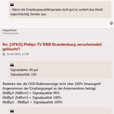
- Wenn die Empfangsqualität gerade nicht gut ist, sortiert das Gerät
eigenmächtig Sender aus.
Hoppelhase
Kabelexperte
Re: [VFKD] Philips TV RBB Brandenburg verschwindet/
gelöscht?
Beitrag
14.09.2025, 12:38
Signalstärke: 99 gut
Signalqualität: 100
Bedenke das die OSD-Balkenanzeige nicht über 100% hinausgeht!
Angenommen der Empfangspegel an der Antennendose beträgt:
60dBµV
(0dBmV)
= Signalqualität 95%
65dBµV
(5dBmV)
= Signalqualität 100%
66dBµV…99dBµV = Signalqualität 100%