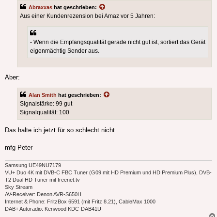
Abraxxas
hat geschrieben:
Aus einer Kundenrezension bei Amaz vor 5 Jahren:
- Wenn die Empfangsqualität gerade nicht gut ist, sortiert das Gerät
eigenmächtig Sender aus.
Aber:
Alan Smith
hat geschrieben:
Signalstärke: 99 gut
Signalqualität: 100
Das halte ich jetzt für so schlecht nicht.
mfg Peter
Samsung UE49NU7179
VU+ Duo 4K mit DVB-C FBC Tuner (G09 mit HD Premium und HD Premium Plus), DVB-
T2 Dual HD Tuner mit freenet.tv
Sky Stream
AV-Receiver: Denon AVR-S650H
Internet & Phone: FritzBox 6591 (mit Fritz 8.21), CableMax 1000
DAB+ Autoradio: Kenwood KDC-DAB41U