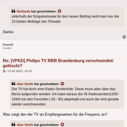
DerSarde
hat geschrieben:
unterhalb der Eingabemaske für den neuen Beitrag sieht man hier die
10 letzten Beiträge des Threads
Danke
Peter65
Insider
Re: [VFKD] Philips TV RBB Brandenburg verschwindet/
gelöscht?
Beitrag
13.09.2025, 14:55
Alan Smith
hat geschrieben:
Der TV hat doch eine Radio-Senderliste. Diese muss aber über das
Menü aufgerufen werden. Ich habe daraus die 36 Radiosender(1059 -
1094) bei den Favoriten ( 50 - 85) abgelegtt und auch die sind gerade
wieder verschwunden.
Was zeigt den der TV an Empfangswerten für die Frequenz an?
Alan Smith
hat geschrieben: