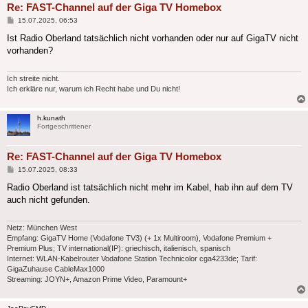
Re: FAST-Channel auf der Giga TV Homebox
Beitrag
15.07.2025, 06:53
Ist Radio Oberland tatsächlich nicht vorhanden oder nur auf GigaTV nicht
vorhanden?
Ich streite nicht.
Ich erkläre nur, warum ich Recht habe und Du nicht!
h.kunath
Fortgeschrittener
Re: FAST-Channel auf der Giga TV Homebox
Beitrag
15.07.2025, 08:33
Radio Oberland ist tatsächlich nicht mehr im Kabel, hab ihn auf dem TV
auch nicht gefunden.
Netz: München West
Empfang: GigaTV Home (Vodafone TV3) (+ 1x Multiroom), Vodafone Premium +
Premium Plus; TV international(IP): griechisch, italienisch, spanisch
Internet: WLAN-Kabelrouter Vodafone Station Technicolor cga4233de; Tarif:
GigaZuhause CableMax1000
Streaming: JOYN+, Amazon Prime Video, Paramount+