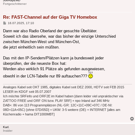
JoeRayEMD
Fortgeschrittener
Re: FAST-Channel auf der Giga TV Homebox
Beitrag
16.07.2025, 17:10
Dann war also Radio Oberland der gesuchte Übeltäter.
Soweit ich das übersehe, war das bisher der einzige Unterschied
zwischen München-West und München-Ost,
die jetzt einheitlich sein müßten.
Das mit den IP-Sendern/Plätzen kann ja bundesweit jeder
überprüfen, der die neueste Box hat:
Werden also wirklich 91 Plätze als gefunden ausgewiesen,
obwohl in der LCN-Tabelle nur 89 auftauchen???
Analoges Kabel seit OKT 1985, digitales Kabel seit DEZ 2000, HDTV seit FEB 2015
LESER im KDGF seit 05.07.2007
Ich möchte SRFinfo und ORF2E im Kabel haben [dann leider viel unpraktischer via
ZATTOO FREE und ORF ON bzw. PLAY SRF] + npo Inland auf 346 MHz
DAB+: 86 von 113 Programmplätzen (NL-GR: 12C+11C+09C+07C / DE-NI:
08D+11A+05C) [ohne 07D/05D] + UKW: 3-5 weitere (DE) + INTERNET [alles am
Küchenradio + hama DIT1000MBT]
Karl.
Insider