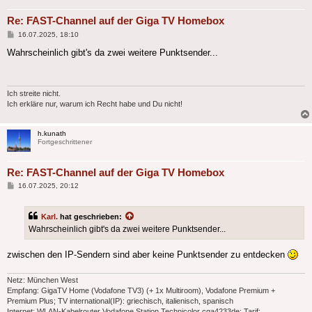
Re: FAST-Channel auf der Giga TV Homebox
Beitrag
16.07.2025, 18:10
Wahrscheinlich gibt's da zwei weitere Punktsender...
Ich streite nicht.
Ich erkläre nur, warum ich Recht habe und Du nicht!
h.kunath
Fortgeschrittener
Re: FAST-Channel auf der Giga TV Homebox
Beitrag
16.07.2025, 20:12
Karl.
hat geschrieben:
Wahrscheinlich gibt's da zwei weitere Punktsender...
zwischen den IP-Sendern sind aber keine Punktsender zu entdecken
Netz: München West
Empfang: GigaTV Home (Vodafone TV3) (+ 1x Multiroom), Vodafone Premium +
Premium Plus; TV international(IP): griechisch, italienisch, spanisch
Internet: WLAN-Kabelrouter Vodafone Station Technicolor cga4233de; Tarif: