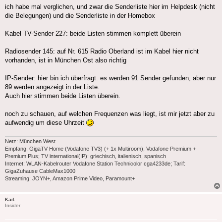
ich habe mal verglichen, und zwar die Senderliste hier im Helpdesk (nicht
die Belegungen) und die Senderliste in der Homebox
Kabel TV-Sender 227: beide Listen stimmen komplett überein
Radiosender 145: auf Nr. 615 Radio Oberland ist im Kabel hier nicht
vorhanden, ist in München Ost also richtig
IP-Sender: hier bin ich überfragt. es werden 91 Sender gefunden, aber nur
89 werden angezeigt in der Liste.
Auch hier stimmen beide Listen überein.
noch zu schauen, auf welchen Frequenzen was liegt, ist mir jetzt aber zu
aufwendig um diese Uhrzeit
Netz: München West
Empfang: GigaTV Home (Vodafone TV3) (+ 1x Multiroom), Vodafone Premium +
Premium Plus; TV international(IP): griechisch, italienisch, spanisch
Internet: WLAN-Kabelrouter Vodafone Station Technicolor cga4233de; Tarif:
GigaZuhause CableMax1000
Streaming: JOYN+, Amazon Prime Video, Paramount+
Karl.
Insider