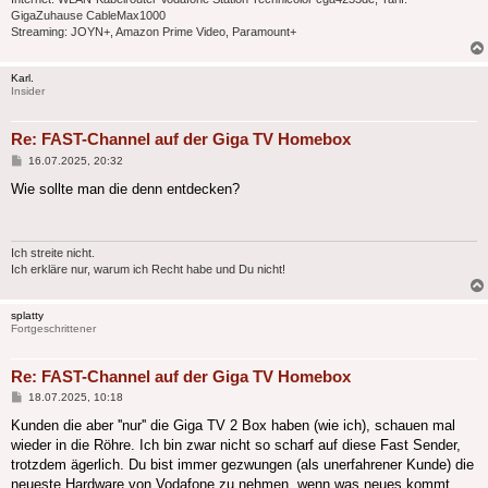
GigaZuhause CableMax1000
Streaming: JOYN+, Amazon Prime Video, Paramount+
Karl.
Insider
Re: FAST-Channel auf der Giga TV Homebox
Beitrag
16.07.2025, 20:32
Wie sollte man die denn entdecken?
Ich streite nicht.
Ich erkläre nur, warum ich Recht habe und Du nicht!
splatty
Fortgeschrittener
Re: FAST-Channel auf der Giga TV Homebox
Beitrag
18.07.2025, 10:18
Kunden die aber ''nur'' die Giga TV 2 Box haben (wie ich), schauen mal
wieder in die Röhre. Ich bin zwar nicht so scharf auf diese Fast Sender,
trotzdem ägerlich. Du bist immer gezwungen (als unerfahrener Kunde) die
neueste Hardware von Vodafone zu nehmen, wenn was neues kommt.