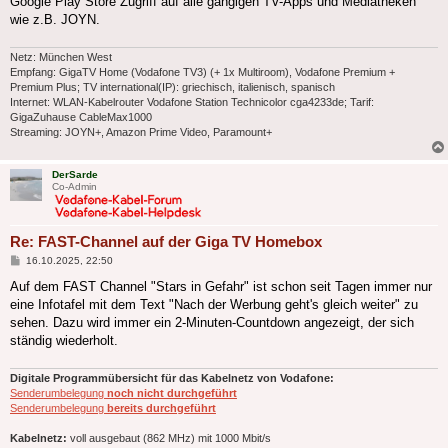
Google Play Store Zugriff auf alle gängigen TV-Apps und Mediatheken
wie z.B. JOYN.
Netz: München West
Empfang: GigaTV Home (Vodafone TV3) (+ 1x Multiroom), Vodafone Premium +
Premium Plus; TV international(IP): griechisch, italienisch, spanisch
Internet: WLAN-Kabelrouter Vodafone Station Technicolor cga4233de; Tarif:
GigaZuhause CableMax1000
Streaming: JOYN+, Amazon Prime Video, Paramount+
DerSarde
Co-Admin
Re: FAST-Channel auf der Giga TV Homebox
Beitrag
16.10.2025, 22:50
Auf dem FAST Channel "Stars in Gefahr" ist schon seit Tagen immer nur
eine Infotafel mit dem Text "Nach der Werbung geht's gleich weiter" zu
sehen. Dazu wird immer ein 2-Minuten-Countdown angezeigt, der sich
ständig wiederholt.
Digitale Programmübersicht für das Kabelnetz von Vodafone:
Senderumbelegung
noch nicht durchgeführt
Senderumbelegung
bereits durchgeführt
Kabelnetz:
voll ausgebaut (862 MHz) mit 1000 Mbit/s