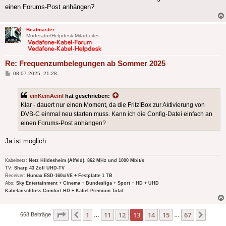
einen Forums-Post anhängen?
Beatmaster
Moderator/Helpdesk-Mitarbeiter
Re: Frequenzumbelegungen ab Sommer 2025
Beitrag
08.07.2025, 21:28
einKeinAeinI
hat geschrieben:
Klar - dauert nur einen Moment, da die Fritz!Box zur Aktivierung von
DVB-C einmal neu starten muss. Kann ich die Config-Datei einfach an
einen Forums-Post anhängen?
Ja ist möglich.
Kabelnetz:
Netz Hildesheim (Alfeld). 862 MHz und 1000 Mbit/s
TV:
Sharp 43 Zoll UHD-TV
Receiver:
Humax ESD-160c/VE + Festplatte 1 TB
Abo:
Sky Entertainment + Cinema + Bundesliga + Sport + HD + UHD
Kabelanschluss Comfort HD + Kabel Premium Total
Seite
13
von
67
1
11
12
13
14
15
67
Vorherige
Nächs
668 Beiträge
…
…