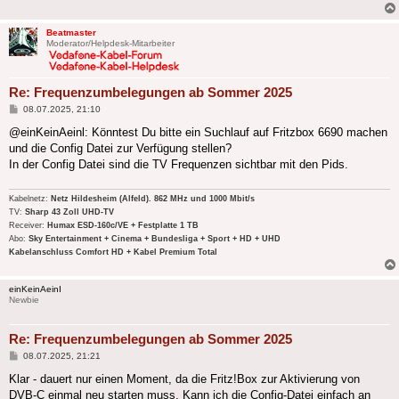
Beatmaster
Moderator/Helpdesk-Mitarbeiter
Re: Frequenzumbelegungen ab Sommer 2025
Beitrag
08.07.2025, 21:10
@einKeinAeinl: Könntest Du bitte ein Suchlauf auf Fritzbox 6690 machen
und die Config Datei zur Verfügung stellen?
In der Config Datei sind die TV Frequenzen sichtbar mit den Pids.
Kabelnetz:
Netz Hildesheim (Alfeld). 862 MHz und 1000 Mbit/s
TV:
Sharp 43 Zoll UHD-TV
Receiver:
Humax ESD-160c/VE + Festplatte 1 TB
Abo:
Sky Entertainment + Cinema + Bundesliga + Sport + HD + UHD
Kabelanschluss Comfort HD + Kabel Premium Total
einKeinAeinI
Newbie
Re: Frequenzumbelegungen ab Sommer 2025
Beitrag
08.07.2025, 21:21
Klar - dauert nur einen Moment, da die Fritz!Box zur Aktivierung von
DVB-C einmal neu starten muss. Kann ich die Config-Datei einfach an