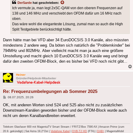
DerSarde
hat geschrieben:
Ich vermute ja, man legt 2xSC-QAM von den oberen Frequenzen auf
138 und 146 MHz und verschiebt den OFDM dafür um 16 MHz nach
oben.
Das wäre wohl die eleganteste Lösung, zumal man so auch die High
Split Testgebiete berücksichtigt hätte.
Dann hätte man bei VFD aber 34 EuroDOCSIS 3.0 Kanäle, also müssten
mindestens 2 andere weg. Da böten sich natürlich die "Problemkinder" bei
794MHz und 802MHz. Aber vielleicht macht man ja auch eine größere
Umstellung und macht gleich 10 EuroDOCSIS 3.0 Kanäle weg und bringt
dafür den zweiten OFDM-Block, den es bisher bei VFD noch nicht gibt...
Heiner
Gründer/Helpdesk-Mitarbeiter
Re: Frequenzumbelegungen ab Sommer 2025
Beitrag
08.07.2025, 20:26
OK, mit anderen Worten sind S24 und S25 also nicht zu zusätzlichen
Downstream-Kanälen geworden bisher und der OFDM-Block wurde auch
nicht um deren Kanalbandbreiten erweitert.
Telekom Glasfaser 600 mit MagentaTV Smart Stream / FRITZ!Box 7590 AX | Amazon Prime (zum
20.9. gekündigt) | Sat Astra 19,2°Ost |
Vodafone Kabel
|
DVB-T2 HD
(FTA) |
DAB+
| MagentaMobil