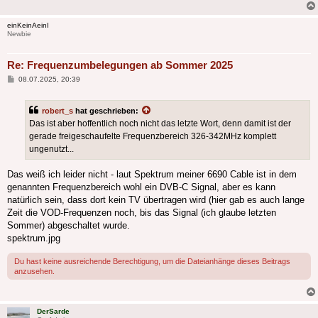
einKeinAeinI
Newbie
Re: Frequenzumbelegungen ab Sommer 2025
Beitrag
08.07.2025, 20:39
robert_s
hat geschrieben:
Das ist aber hoffentlich noch nicht das letzte Wort, denn damit ist der
gerade freigeschaufelte Frequenzbereich 326-342MHz komplett
ungenutzt...
Das weiß ich leider nicht - laut Spektrum meiner 6690 Cable ist in dem
genannten Frequenzbereich wohl ein DVB-C Signal, aber es kann
natürlich sein, dass dort kein TV übertragen wird (hier gab es auch lange
Zeit die VOD-Frequenzen noch, bis das Signal (ich glaube letzten
Sommer) abgeschaltet wurde.
spektrum.jpg
Du hast keine ausreichende Berechtigung, um die Dateianhänge dieses Beitrags
anzusehen.
DerSarde