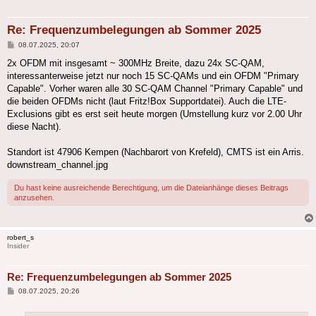
Re: Frequenzumbelegungen ab Sommer 2025
Beitrag
08.07.2025, 20:07
2x OFDM mit insgesamt ~ 300MHz Breite, dazu 24x SC-QAM,
interessanterweise jetzt nur noch 15 SC-QAMs und ein OFDM "Primary
Capable". Vorher waren alle 30 SC-QAM Channel "Primary Capable" und
die beiden OFDMs nicht (laut Fritz!Box Supportdatei). Auch die LTE-
Exclusions gibt es erst seit heute morgen (Umstellung kurz vor 2.00 Uhr
diese Nacht).
Standort ist 47906 Kempen (Nachbarort von Krefeld), CMTS ist ein Arris.
downstream_channel.jpg
Du hast keine ausreichende Berechtigung, um die Dateianhänge dieses Beitrags
anzusehen.
robert_s
Insider
Re: Frequenzumbelegungen ab Sommer 2025
Beitrag
08.07.2025, 20:26