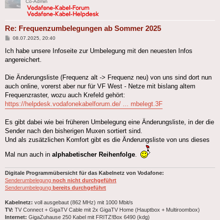
Co-Admin
Re: Frequenzumbelegungen ab Sommer 2025
Beitrag
08.07.2025, 20:40
Ich habe unsere Infoseite zur Umbelegung mit den neuesten Infos
angereichert.
Die Änderungsliste (Frequenz alt -> Frequenz neu) von uns sind dort nun
auch online, vorerst aber nur für VF West - Netze mit bislang altem
Frequenzraster, wozu auch Krefeld gehört:
https://helpdesk.vodafonekabelforum.de/ ... mbelegt.3F
Es gibt dabei wie bei früheren Umbelegung eine Änderungsliste, in der die
Sender nach den bisherigen Muxen sortiert sind.
Und als zusätzlichen Komfort gibt es die Änderungsliste von uns dieses
Mal nun auch in
alphabetischer Reihenfolge
.
Digitale Programmübersicht für das Kabelnetz von Vodafone:
Senderumbelegung
noch nicht durchgeführt
Senderumbelegung
bereits durchgeführt
Kabelnetz:
voll ausgebaut (862 MHz) mit 1000 Mbit/s
TV:
TV Connect + GigaTV Cable mit 2x GigaTV Home (Hauptbox + Multiroombox)
Internet:
GigaZuhause 250 Kabel mit FRITZ!Box 6490 (kdg)