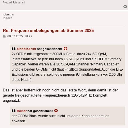
Prepaid Jahrestarif
robert_s
Insider
Re: Frequenzumbelegungen ab Sommer 2025
Beitrag
08.07.2025, 20:29
einKeinAeinI
hat geschrieben:
2x OFDM mit insgesamt ~ 300MHz Breite, dazu 24x SC-QAM,
interessanterweise jetzt nur noch 15 SC-QAMs und ein OFDM "Primary
Capable". Vorher waren alle 30 SC-QAM Channel "Primary Capable"
und die beiden OFDMs nicht (laut Fritz!Box Supportdatei). Auch die LTE-
Exclusions gibt es erst seit heute morgen (Umstellung kurz vor 2.00 Uhr
diese Nacht).
Das ist aber hoffentlich noch nicht das letzte Wort, denn damit ist der
gerade freigeschaufelte Frequenzbereich 326-342MHz komplett
ungenutzt...
Heiner
hat geschrieben:
der OFDM-Block wurde auch nicht um deren Kanalbandbreiten
erweitert.