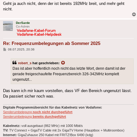
Geht ja auch nicht, denn der ist bereits 192MHz breit, und mehr geht
nicht.
DerSarde
Co-Admin
Re: Frequenzumbelegungen ab Sommer 2025
Beitrag
08.07.2025, 20:36
robert_s
hat geschrieben:
Das ist aber hoffentlich noch nicht das letzte Wort, denn damit ist der
gerade freigeschaufelte Frequenzbereich 326-342MHz komplett
ungenutzt...
Das kann ich mir kaum vorstellen, dass VF den Bereich ungenutzt lässt.
Da passiert sicher noch was.
Digitale Programmübersicht für das Kabelnetz von Vodafone:
Senderumbelegung
noch nicht durchgeführt
Senderumbelegung
bereits durchgeführt
Kabelnetz:
voll ausgebaut (862 MHz) mit 1000 Mbit/s
TV:
TV Connect + GigaTV Cable mit 2x GigaTV Home (Hauptbox + Multiroombox)
Internet:
GigaZuhause 250 Kabel mit FRITZ!Box 6490 (kdg)