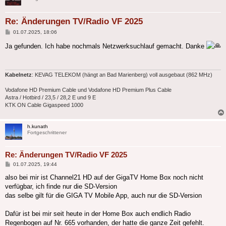
Re: Änderungen TV/Radio VF 2025
Beitrag
01.07.2025, 18:06
Ja gefunden. Ich habe nochmals Netzwerksuchlauf gemacht. Danke
Kabelnetz
: KEVAG TELEKOM (hängt an Bad Marienberg) voll ausgebaut (862 MHz)
Vodafone HD Premium Cable und Vodafone HD Premium Plus Cable
Astra / Hotbird / 23,5 / 28,2 E und 9 E
KTK ON Cable Gigaspeed 1000
h.kunath
Fortgeschrittener
Re: Änderungen TV/Radio VF 2025
Beitrag
01.07.2025, 19:44
also bei mir ist Channel21 HD auf der GigaTV Home Box noch nicht
verfügbar, ich finde nur die SD-Version
das selbe gilt für die GIGA TV Mobile App, auch nur die SD-Version
Dafür ist bei mir seit heute in der Home Box auch endlich Radio
Regenbogen auf Nr. 665 vorhanden, der hatte die ganze Zeit gefehlt.