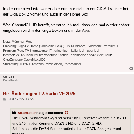
In der normalen Liste war er aber drin, nur nicht in der GIGA TV-Liste bei
der Giga Box 2 vorher und auch in der Home Box.
Was Channel21 HD betrifft, vermute ich mal, dass das mal wieder soäter
eingelesen wird in den Giga-Boxen und in der App.
Netz: München West
Empfang: GigaTV Home (Vodafone TV3) (+ 1x Multiroom), Vodafone Premium +
Premium Plus; TV international(IP): griechisch, italienisch, spanisch
Internet: WLAN-Kabelrouter Vodafone Station Technicolor cga4233de; Tarif:
GigaZuhause CableMax1000
Streaming: JOYN+, Amazon Prime Video, Paramount+
Cro Cop
Kabelfreak
Re: Änderungen TV/Radio VF 2025
Beitrag
01.07.2025, 19:55
Beatmaster
hat geschrieben:
Die DAZN Sender via Sky sind beim Sky Q Receiver weiterhin auf 239
und 240 mit der Kennung DAZN 1 HD und DAZN 2 HD.
Schätze das die DAZN Sender außerhalb der DAZN App gestreamt