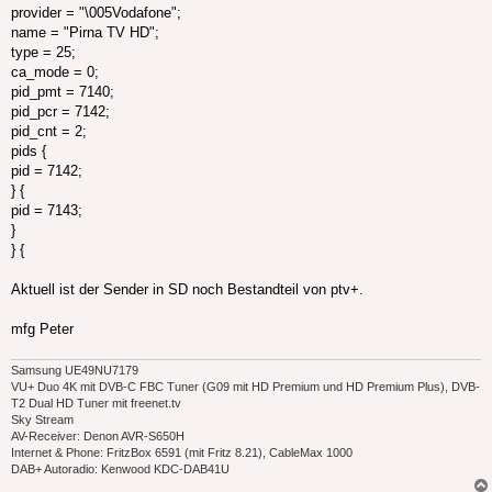
provider = "\005Vodafone";
name = "Pirna TV HD";
type = 25;
ca_mode = 0;
pid_pmt = 7140;
pid_pcr = 7142;
pid_cnt = 2;
pids {
pid = 7142;
} {
pid = 7143;
}
} {
Aktuell ist der Sender in SD noch Bestandteil von ptv+.
mfg Peter
Samsung UE49NU7179
VU+ Duo 4K mit DVB-C FBC Tuner (G09 mit HD Premium und HD Premium Plus), DVB-
T2 Dual HD Tuner mit freenet.tv
Sky Stream
AV-Receiver: Denon AVR-S650H
Internet & Phone: FritzBox 6591 (mit Fritz 8.21), CableMax 1000
DAB+ Autoradio: Kenwood KDC-DAB41U