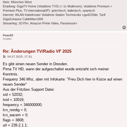
Netz: München West
Empfang: GigaTV Home (Vodafone TV3) (+ 1x Multiroom), Vodafone Premium +
Premium Plus; TV international(IP): griechisch, italienisch, spanisch
Internet: WLAN-Kabelrouter Vodafone Station Technicolor cga4233de; Tarif:
GigaZuhause CableMax1000
Streaming: JOYN+, Amazon Prime Video, Paramount+
Peter65
Insider
Re: Änderungen TV/Radio VF 2025
Beitrag
04.07.2025, 17:31
Es gibt einen neuen Sender in Dresden.
Pirna TV HD, wann der aufgeschaltet wurde entzieht sich meiner
Kenntnis.
Frequenz 346 Mhz, aber mit Infokarte: "Freu Dich hier in Kürze auf einen
neuen Sender"
Aus der Fritzbox Support Datei:
sid = 52032;
tsid = 10019;
frequency = 346000000;
lcn_nordig = 0;
lcn_eacem = 0;
flags = 3808;
url = 239.2.1.1;