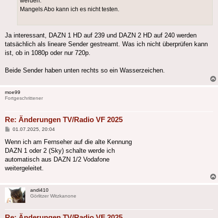
werden.
Mangels Abo kann ich es nicht testen.
Ja interessant, DAZN 1 HD auf 239 und DAZN 2 HD auf 240 werden
tatsächlich als lineare Sender gestreamt. Was ich nicht überprüfen kann
ist, ob in 1080p oder nur 720p.
Beide Sender haben unten rechts so ein Wasserzeichen.
moe99
Fortgeschrittener
Re: Änderungen TV/Radio VF 2025
Beitrag
01.07.2025, 20:04
Wenn ich am Fernseher auf die alte Kennung
DAZN 1 oder 2 (Sky) schalte werde ich
automatisch aus DAZN 1/2 Vodafone
weitergeleitet.
andi410
Görlitzer Witzkanone
Re: Änderungen TV/Radio VF 2025