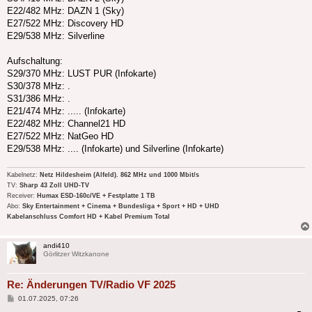
E22/482 MHz: DAZN 1 (Sky)
E27/522 MHz: Discovery HD
E29/538 MHz: Silverline
Aufschaltung:
S29/370 MHz: LUST PUR (Infokarte)
S30/378 MHz: .
S31/386 MHz: .
E21/474 MHz: ..... (Infokarte)
E22/482 MHz: Channel21 HD
E27/522 MHz: NatGeo HD
E29/538 MHz: .... (Infokarte) und Silverline (Infokarte)
Kabelnetz:
Netz Hildesheim (Alfeld). 862 MHz und 1000 Mbit/s
TV:
Sharp 43 Zoll UHD-TV
Receiver:
Humax ESD-160c/VE + Festplatte 1 TB
Abo:
Sky Entertainment + Cinema + Bundesliga + Sport + HD + UHD
Kabelanschluss Comfort HD + Kabel Premium Total
andi410
Görlitzer Witzkanone
Re: Änderungen TV/Radio VF 2025
Beitrag
01.07.2025, 07:26