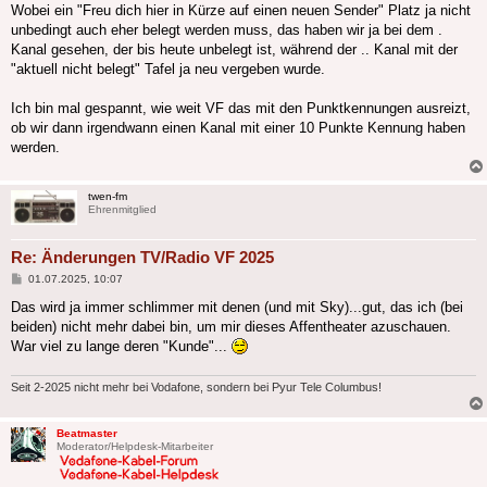
Wobei ein "Freu dich hier in Kürze auf einen neuen Sender" Platz ja nicht
unbedingt auch eher belegt werden muss, das haben wir ja bei dem .
Kanal gesehen, der bis heute unbelegt ist, während der .. Kanal mit der
"aktuell nicht belegt" Tafel ja neu vergeben wurde.
Ich bin mal gespannt, wie weit VF das mit den Punktkennungen ausreizt,
ob wir dann irgendwann einen Kanal mit einer 10 Punkte Kennung haben
werden.
twen-fm
Ehrenmitglied
Re: Änderungen TV/Radio VF 2025
Beitrag
01.07.2025, 10:07
Das wird ja immer schlimmer mit denen (und mit Sky)...gut, das ich (bei
beiden) nicht mehr dabei bin, um mir dieses Affentheater azuschauen.
War viel zu lange deren "Kunde"...
Seit 2-2025 nicht mehr bei Vodafone, sondern bei Pyur Tele Columbus!
Beatmaster
Moderator/Helpdesk-Mitarbeiter