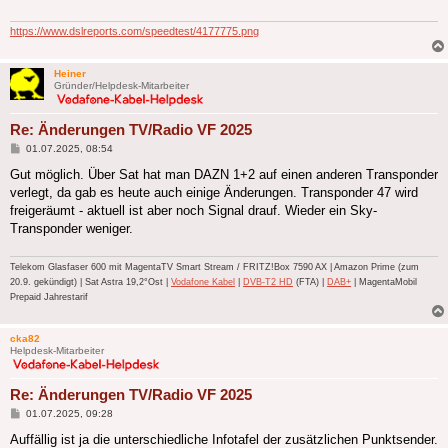
https://www.dslreports.com/speedtest/4177775.png
Heiner
Gründer/Helpdesk-Mitarbeiter
Re: Änderungen TV/Radio VF 2025
Beitrag
01.07.2025, 08:54
Gut möglich. Über Sat hat man DAZN 1+2 auf einen anderen Transponder
verlegt, da gab es heute auch einige Änderungen. Transponder 47 wird
freigeräumt - aktuell ist aber noch Signal drauf. Wieder ein Sky-
Transponder weniger.
Telekom Glasfaser 600 mit MagentaTV Smart Stream / FRITZ!Box 7590 AX | Amazon Prime (zum
20.9. gekündigt) | Sat Astra 19,2°Ost |
Vodafone Kabel
|
DVB-T2 HD
(FTA) |
DAB+
| MagentaMobil
Prepaid Jahrestarif
cka82
Helpdesk-Mitarbeiter
Re: Änderungen TV/Radio VF 2025
Beitrag
01.07.2025, 09:28
Auffällig ist ja die unterschiedliche Infotafel der zusätzlichen Punktsender.