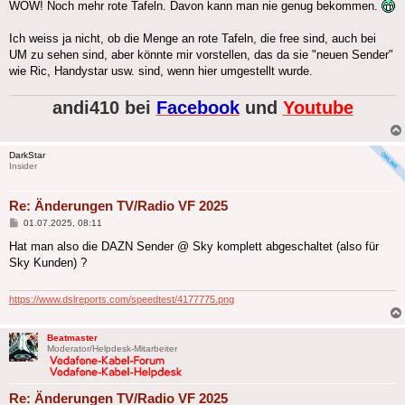
WOW! Noch mehr rote Tafeln. Davon kann man nie genug bekommen.
Ich weiss ja nicht, ob die Menge an rote Tafeln, die free sind, auch bei
UM zu sehen sind, aber könnte mir vorstellen, das da sie "neuen Sender"
wie Ric, Handystar usw. sind, wenn hier umgestellt wurde.
andi410 bei
Facebook
und
Youtube
DarkStar
Insider
Re: Änderungen TV/Radio VF 2025
Beitrag
01.07.2025, 08:11
Hat man also die DAZN Sender @ Sky komplett abgeschaltet (also für
Sky Kunden) ?
https://www.dslreports.com/speedtest/4177775.png
Beatmaster
Moderator/Helpdesk-Mitarbeiter
Re: Änderungen TV/Radio VF 2025