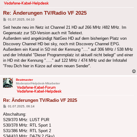
Re: Änderungen TV/Radio VF 2025
Beitrag
01.07.2025, 04:10
Seit heute neu im Netz ist Channel 21 HD auf 266 MHz /482 MHz. Im
Gegensatz zur SD-Version auch mit Teletext.
Außerdem wird angekündigt NatGeo HD auf dem bisherigen Platz von
Discovery Channel HD bei sky, noch mit Discovery Channel EPG.
Außerdem ein Kanal in SD mit der Kennung "...." auf 306 MHz / 538 MHz
und der Infotafel "Dieser Programmplatz ist aktuell nicht belegt" und einer
in HD mit der Kennung "....." auf 122 MHz / 474 MHz und der Infotafel
"Freu Dich hier in Kürze auf einen neuen Sender".
Beatmaster
Moderator/Helpdesk-Mitarbeiter
Re: Änderungen TV/Radio VF 2025
Beitrag
01.07.2025, 06:14
Abschaltung:
S29/370 MHz: LUST PUR
S30/378 MHz: RTL Sport 1
S31/386 MHz: RTL Sport 2
S34/410 MHz: DAZN 2 (Sky)