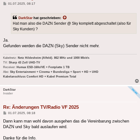
Beitrag
01.07.2025, 08:17
DarkStar
hat geschrieben:
Hat man also die DAZN Sender @ Sky komplett abgeschaltet (also für
Sky Kunden) ?
Ja.
Gefunden werden die DAZN (Sky) Sender nicht mehr.
Kabelnetz:
Netz Hildesheim (Alfeld). 862 MHz und 1000 Mbit/s
TV:
Sharp 43 Zoll UHD-TV
Receiver:
Humax ESD-160c/VE + Festplatte 1 TB
Abo:
Sky Entertainment + Cinema + Bundesliga + Sport + HD + UHD
Kabelanschluss Comfort HD + Kabel Premium Total
DarkStar
Insider
Re: Änderungen TV/Radio VF 2025
Beitrag
01.07.2025, 08:18
Dann kann man wohl davon ausgehen das die Vereinbarung zwischen
DAZN und Sky bald auslaufen wird.
Danke für die Info.