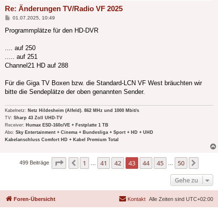
Re: Änderungen TV/Radio VF 2025
Beitrag
01.07.2025, 10:49
Programmplätze für den HD-DVR
.... auf 250
..... auf 251
Channel21 HD auf 288
Für die Giga TV Boxen bzw. die Standard-LCN VF West bräuchten wir
bitte die Sendeplätze der oben genannten Sender.
Kabelnetz:
Netz Hildesheim (Alfeld). 862 MHz und 1000 Mbit/s
TV:
Sharp 43 Zoll UHD-TV
Receiver:
Humax ESD-160c/VE + Festplatte 1 TB
Abo:
Sky Entertainment + Cinema + Bundesliga + Sport + HD + UHD
Kabelanschluss Comfort HD + Kabel Premium Total
Seite
43
von
50
1
41
42
43
44
45
50
Vorherige
Nächs
499 Beiträge
…
…
Gehe zu
Foren-Übersicht
Kontakt
Alle Zeiten sind
UTC+02:00