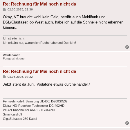
Re: Rechnung für Mai noch nicht da
Beitrag
02.06.2025, 21:36
Okay, VF braucht wohl kein Geld, betrifft auch Mobilfunk und
DSL/Glasfaser, ob West auch, habe ich auf die Schnelle nicht erkennen
können...
Ich streite nicht.
Ich erkläre nur, warum ich Recht habe und Du nicht!
Werderfan65
Fortgeschrittener
Re: Rechnung für Mai noch nicht da
Beitrag
04.06.2025, 08:22
Jetzt steht da Juni. Vodafone etwas durcheinander?
Fernsehmodell: Samsung UE40EH5200SXZG
Digital-HD-Receiver Technicolor DCI402HD
WLAN-Kabelrouter ARRIS TG3442DE
Smartcard g9
GigaZuhause 250 Kabel