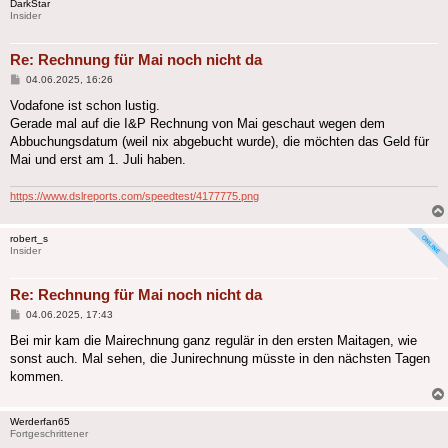
DarkStar
Insider
Re: Rechnung für Mai noch nicht da
Beitrag
04.06.2025, 16:26
Vodafone ist schon lustig.
Gerade mal auf die I&P Rechnung von Mai geschaut wegen dem
Abbuchungsdatum (weil nix abgebucht wurde), die möchten das Geld für
Mai und erst am 1. Juli haben.
https://www.dslreports.com/speedtest/4177775.png
robert_s
Insider
Re: Rechnung für Mai noch nicht da
Beitrag
04.06.2025, 17:43
Bei mir kam die Mairechnung ganz regulär in den ersten Maitagen, wie
sonst auch. Mal sehen, die Junirechnung müsste in den nächsten Tagen
kommen.
Werderfan65
Fortgeschrittener