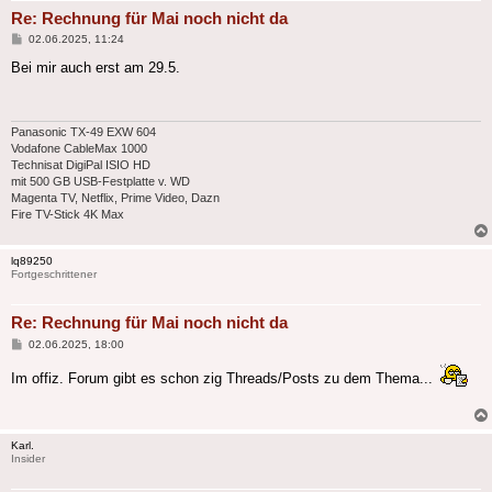
Re: Rechnung für Mai noch nicht da
Beitrag
02.06.2025, 11:24
Bei mir auch erst am 29.5.
Panasonic TX-49 EXW 604
Vodafone CableMax 1000
Technisat DigiPal ISIO HD
mit 500 GB USB-Festplatte v. WD
Magenta TV, Netflix, Prime Video, Dazn
Fire TV-Stick 4K Max
lq89250
Fortgeschrittener
Re: Rechnung für Mai noch nicht da
Beitrag
02.06.2025, 18:00
Im offiz. Forum gibt es schon zig Threads/Posts zu dem Thema...
Karl.
Insider