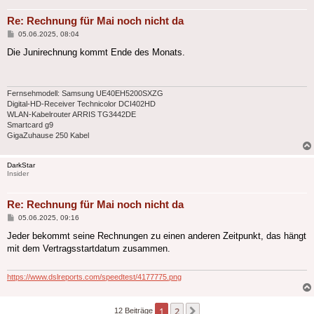
Re: Rechnung für Mai noch nicht da
Beitrag
05.06.2025, 08:04
Die Junirechnung kommt Ende des Monats.
Fernsehmodell: Samsung UE40EH5200SXZG
Digital-HD-Receiver Technicolor DCI402HD
WLAN-Kabelrouter ARRIS TG3442DE
Smartcard g9
GigaZuhause 250 Kabel
DarkStar
Insider
Re: Rechnung für Mai noch nicht da
Beitrag
05.06.2025, 09:16
Jeder bekommt seine Rechnungen zu einen anderen Zeitpunkt, das hängt
mit dem Vertragsstartdatum zusammen.
https://www.dslreports.com/speedtest/4177775.png
1
2
Nächste
12 Beiträge