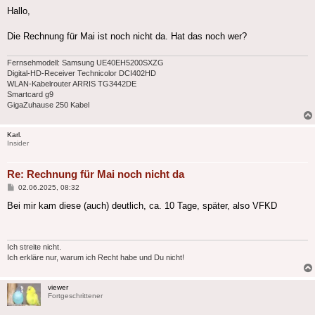
Hallo,
Die Rechnung für Mai ist noch nicht da. Hat das noch wer?
Fernsehmodell: Samsung UE40EH5200SXZG
Digital-HD-Receiver Technicolor DCI402HD
WLAN-Kabelrouter ARRIS TG3442DE
Smartcard g9
GigaZuhause 250 Kabel
Karl.
Insider
Re: Rechnung für Mai noch nicht da
Beitrag
02.06.2025, 08:32
Bei mir kam diese (auch) deutlich, ca. 10 Tage, später, also VFKD
Ich streite nicht.
Ich erkläre nur, warum ich Recht habe und Du nicht!
viewer
Fortgeschrittener