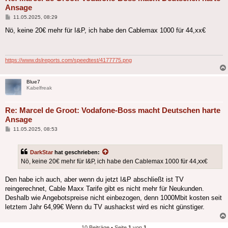
Ansage
Beitrag
11.05.2025, 08:29
Nö, keine 20€ mehr für I&P, ich habe den Cablemax 1000 für 44,xx€
https://www.dslreports.com/speedtest/4177775.png
Blue7
Kabelfreak
Re: Marcel de Groot: Vodafone-Boss macht Deutschen harte
Ansage
Beitrag
11.05.2025, 08:53
DarkStar
hat geschrieben:
Nö, keine 20€ mehr für I&P, ich habe den Cablemax 1000 für 44,xx€
Den habe ich auch, aber wenn du jetzt I&P abschließt ist TV
reingerechnet, Cable Maxx Tarife gibt es nicht mehr für Neukunden.
Deshalb wie Angebotspreise nicht einbezogen, denn 1000Mbit kosten seit
letztem Jahr 64,99€ Wenn du TV aushackst wird es nicht günstiger.
10 Beiträge • Seite
1
von
1