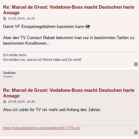
Re: Marcel de Groot: Vodafone-Boss macht Deutschen harte
Ansage
Beitrag
10.05.2025, 18:25
Damit VF Einspeisegebühren kassieren kann
Aber den TV Connect Rabatt bekommt man nur in bestimmten Tarifen zu
bestimmten Konditionen...
Ich streite nicht.
Ich erkläre nur, warum ich Recht habe und Du nicht!
DarkStar
Insider
Re: Marcel de Groot: Vodafone-Boss macht Deutschen harte
Ansage
Beitrag
10.05.2025, 18:45
Also ich zahle für TV nix mehr seit Anfang des Jahres.
https://www.dslreports.com/speedtest/4177775.png