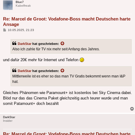
Blue7
Kabelfreak
Re: Marcel de Groot: Vodafone-Boss macht Deutschen harte
Ansage
Beitrag
10.05.2025, 21:23
DarkStar
hat geschrieben:
Also ich zahle für TV nix mehr seit Anfang des Jahres.
und dafür 20€ mehr für Internet und Telefon
DarkStar
hat geschrieben:
Mittlerweile ist es eher so das man TV Gratis bekommt wenn man I&P
hat.
Gleiches Phänomen wie Paramount+ ist kostenlos bei Sky Cinema dabei.
Blöd nur das das Cinema Paket gleichzeitig auch teurer wurde und man
somit Patamount+ doch bezahlt
DarkStar
Insider
Re: Marcel de Groot: Vodafone-Boss macht Deutschen harte