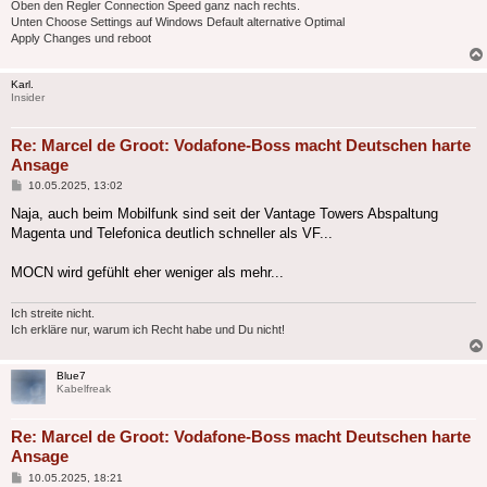
Oben den Regler Connection Speed ganz nach rechts.
Unten Choose Settings auf Windows Default alternative Optimal
Apply Changes und reboot
Karl.
Insider
Re: Marcel de Groot: Vodafone-Boss macht Deutschen harte
Ansage
Beitrag
10.05.2025, 13:02
Naja, auch beim Mobilfunk sind seit der Vantage Towers Abspaltung
Magenta und Telefonica deutlich schneller als VF...
MOCN wird gefühlt eher weniger als mehr...
Ich streite nicht.
Ich erkläre nur, warum ich Recht habe und Du nicht!
Blue7
Kabelfreak
Re: Marcel de Groot: Vodafone-Boss macht Deutschen harte
Ansage
Beitrag
10.05.2025, 18:21