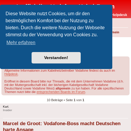
Inoffizielles Vodafone-Kabel-Forum
Diese Website nutzt Cookies, um dir den
Vodafone-Kabel-Helpdesk
bestmöglichen Komfort bei der Nutzung zu
FAQ
bieten. Durch die weitere Nutzung der Webseite
Foren-Übersicht
Rund um Vodafone / Aktuelles
Vodafone allgemein
stimmst du der Verwendung von Cookies zu.
Marcel de Groot: Vodafone-Boss macht
Mehr erfahren
Deutschen harte Ansage
Verstanden!
Forumsregeln
Forenregeln
Allgemeine Informationen zum Kabelnetzbetreiber Vodafone findest du auch im
Helpdesk
.
Eröffnet in diesem Board bitte nur Threads, die mit dem Unternehmen Vodafone (d.h.
mit der Muttergesellschaft inkl. der bisherigen Kabelgesellschaft Vodafone
Deutschland sowie Vodafone West)
allgemein
zu tun haben. Für alle spezifischeren
Themen nutzt bitte die
entsprechenden Boards im Forum
.
10 Beiträge • Seite
1
von
1
Karl.
Insider
Marcel de Groot: Vodafone-Boss macht Deutschen
harte Ansage