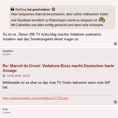
Edd1ng
hat geschrieben:
Über langsames Internet beschweren, aber selber mitmachen Kabel
und Glasfaser künstlich zu Rateshapen damit es langsam ist
Mit CableMax mal alles richtig gemacht und dann rolle rückwärts.
So ist es. Dieser 20€ TV Aufschlag machte Vodafone unattraktiv.
Vorallem weil das Senderangebot derart mager ist.
DarkStar
Insider
Re: Marcel de Groot: Vodafone-Boss macht Deutschen harte
Ansage
Beitrag
10.05.2025, 18:23
Mittlerweile ist es eher so das man TV Gratis bekommt wenn man I&P
hat.
https://www.dslreports.com/speedtest/4177775.png
Karl.
Insider