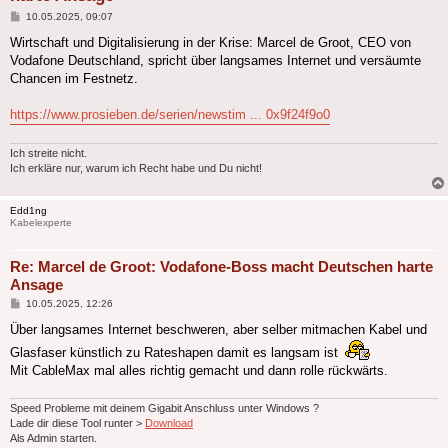
Beitrag
10.05.2025, 09:07
Wirtschaft und Digitalisierung in der Krise: Marcel de Groot, CEO von
Vodafone Deutschland, spricht über langsames Internet und versäumte
Chancen im Festnetz.
https://www.prosieben.de/serien/newstim ... 0x9f24f9o0
Ich streite nicht.
Ich erkläre nur, warum ich Recht habe und Du nicht!
Edd1ng
Kabelexperte
Re: Marcel de Groot: Vodafone-Boss macht Deutschen harte
Ansage
Beitrag
10.05.2025, 12:26
Über langsames Internet beschweren, aber selber mitmachen Kabel und
Glasfaser künstlich zu Rateshapen damit es langsam ist
Mit CableMax mal alles richtig gemacht und dann rolle rückwärts.
Speed Probleme mit deinem Gigabit Anschluss unter Windows ?
Lade dir diese Tool runter >
Download
Als Admin starten.