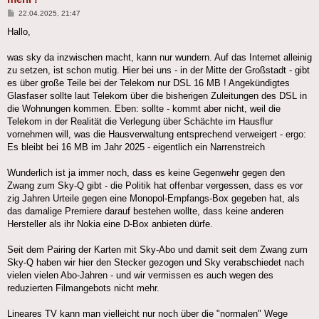
Beitrag
22.04.2025, 21:47
Hallo,
was sky da inzwischen macht, kann nur wundern. Auf das Internet alleinig
zu setzen, ist schon mutig. Hier bei uns - in der Mitte der Großstadt - gibt
es über große Teile bei der Telekom nur DSL 16 MB ! Angekündigtes
Glasfaser sollte laut Telekom über die bisherigen Zuleitungen des DSL in
die Wohnungen kommen. Eben: sollte - kommt aber nicht, weil die
Telekom in der Realität die Verlegung über Schächte im Hausflur
vornehmen will, was die Hausverwaltung entsprechend verweigert - ergo:
Es bleibt bei 16 MB im Jahr 2025 - eigentlich ein Narrenstreich
Wunderlich ist ja immer noch, dass es keine Gegenwehr gegen den
Zwang zum Sky-Q gibt - die Politik hat offenbar vergessen, dass es vor
zig Jahren Urteile gegen eine Monopol-Empfangs-Box gegeben hat, als
das damalige Premiere darauf bestehen wollte, dass keine anderen
Hersteller als ihr Nokia eine D-Box anbieten dürfe.
Seit dem Pairing der Karten mit Sky-Abo und damit seit dem Zwang zum
Sky-Q haben wir hier den Stecker gezogen und Sky verabschiedet nach
vielen vielen Abo-Jahren - und wir vermissen es auch wegen des
reduzierten Filmangebots nicht mehr.
Lineares TV kann man vielleicht nur noch über die "normalen" Wege