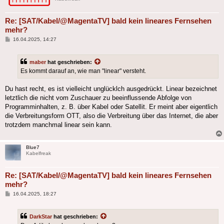
Re: [SAT/Kabel/@MagentaTV] bald kein lineares Fernsehen
mehr?
Beitrag
16.04.2025, 14:27
maber
hat geschrieben:
Es kommt darauf an, wie man "linear" versteht.
Du hast recht, es ist vielleicht unglücklch ausgedrückt. Linear bezeichnet
letztlich die nicht vom Zuschauer zu beeinflussende Abfolge von
Programminhalten, z. B. über Kabel oder Satellit. Er meint aber eigentlich
die Verbreitungsform OTT, also die Verbreitung über das Internet, die aber
trotzdem manchmal linear sein kann.
Blue7
Kabelfreak
Re: [SAT/Kabel/@MagentaTV] bald kein lineares Fernsehen
mehr?
Beitrag
16.04.2025, 18:27
DarkStar
hat geschrieben: