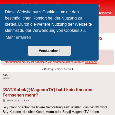
Inoffizielles Vodafone-Kabel-Forum
Diese Website nutzt Cookies, um dir den
Vodafone-Kabel-Helpdesk
bestmöglichen Komfort bei der Nutzung zu
FAQ
bieten. Durch die weitere Nutzung der Webseite
Foren-Übersicht
Offtopic
Sky
stimmst du der Verwendung von Cookies zu.
[SAT/Kabel/@MagentaTV] bald kein lineares
Mehr erfahren
Fernsehen mehr?
Verstanden!
Forumsregeln
Forenregeln
Informationen zu Sky im Kabelnetz von Vodafone gibt es auch im
Helpdesk
.
7 Beiträge • Seite
1
von
1
Karl.
Insider
[SAT/Kabel/@MagentaTV] bald kein lineares
Fernsehen mehr?
Beitrag
16.04.2025, 12:38
Sky plant offenbar die liniere Verbreitung einzustellen, das betrifft wohl
Sky Kunden, die über Kabel, Astra oder Sky@MagentaTV sehen.