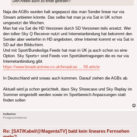
Den Artikel auch zu ende gelesen?
Naja die AGBs wurden halt angepasst das man Sender linear nur via
Stream anbieten könnte. Das selbe hat man ja via Sat in UK schon
umgesetzt die Wochen.
Man hat via Sat die HD Versionen durch SD Versionen teils ersetzt. Wer
den tollen Sky Q Receiver nutzt und Internetanbindung hat bekommt den
Sender aber weiterhin in HD angeboten, ohne Internet kommt er via Sat in
SD auf den Bildschirm.
Und mit Sport/Bundesliga Feeds hat man in UK ja auch schon so eine
Option. Sky Sports+ sind Feeds von Sportübertragungen die es nur via
Internetanbindung gibt.
https://www.broadcastnow.co.uk/broadcas ... 59.article
In Deutschland wird sowas auch kommen. Darauf ziehen die AGBs ab.
Aktuell wird ja schon gerüchtelt, dass Sky Showcase und Sky Replay im
Sommer eingestellt werden sowie im Sportbereich Anpassungen statt
finden sollen
hellseher
Fortgeschrittener
Re: [SAT/Kabel/@MagentaTV] bald kein lineares Fernsehen
mehr?