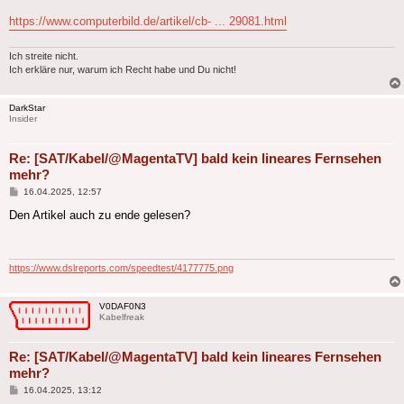
https://www.computerbild.de/artikel/cb- ... 29081.html
Ich streite nicht.
Ich erkläre nur, warum ich Recht habe und Du nicht!
DarkStar
Insider
Re: [SAT/Kabel/@MagentaTV] bald kein lineares Fernsehen
mehr?
Beitrag
16.04.2025, 12:57
Den Artikel auch zu ende gelesen?
https://www.dslreports.com/speedtest/4177775.png
V0DAF0N3
Kabelfreak
Re: [SAT/Kabel/@MagentaTV] bald kein lineares Fernsehen
mehr?
Beitrag
16.04.2025, 13:12