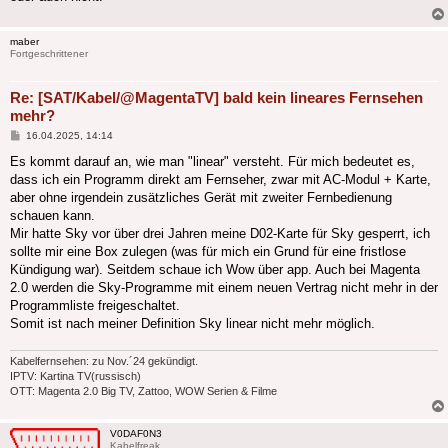
maber
Fortgeschrittener
Re: [SAT/Kabel/@MagentaTV] bald kein lineares Fernsehen
mehr?
Beitrag
16.04.2025, 14:14
Es kommt darauf an, wie man "linear" versteht. Für mich bedeutet es,
dass ich ein Programm direkt am Fernseher, zwar mit AC-Modul + Karte,
aber ohne irgendein zusätzliches Gerät mit zweiter Fernbedienung
schauen kann.
Mir hatte Sky vor über drei Jahren meine D02-Karte für Sky gesperrt, ich
sollte mir eine Box zulegen (was für mich ein Grund für eine fristlose
Kündigung war). Seitdem schaue ich Wow über app. Auch bei Magenta
2.0 werden die Sky-Programme mit einem neuen Vertrag nicht mehr in der
Programmliste freigeschaltet.
Somit ist nach meiner Definition Sky linear nicht mehr möglich.
Kabelfernsehen: zu Nov.´24 gekündigt.
IPTV: Kartina TV(russisch)
OTT: Magenta 2.0 Big TV, Zattoo, WOW Serien & Filme
V0DAF0N3
Kabelfreak