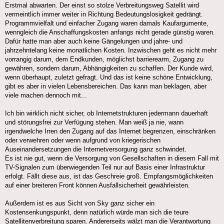
Erstmal abwarten. Der einst so stolze Verbreitungsweg Satellit wird
vermeintlich immer weiter in Richtung Bedeutungslosigkeit gedrängt.
Programmvielfalt und einfacher Zugang waren damals Kaufargumente,
wenngleich die Anschaffungskosten anfangs nicht gerade günstig waren.
Dafür hatte man aber auch keine Gängelungen und jahre- und
jahrzehntelang keine monatlichen Kosten. Inzwischen geht es nicht mehr
vorrangig darum, dem Endkunden, möglichst barrierearm, Zugang zu
gewähren, sondern darum, Abhängigkeiten zu schaffen. Der Kunde wird,
wenn überhaupt, zuletzt gefragt. Und das ist keine schöne Entwicklung,
gibt es aber in vielen Lebensbereichen. Das kann man beklagen, aber
viele machen dennoch mit...
Ich bin wirklich nicht sicher, ob Internetstrukturen jedermann dauerhaft
und störungsfrei zur Verfügung stehen. Man weiß ja nie, wann
irgendwelche Irren den Zugang auf das Internet begrenzen, einschränken
oder verwehren oder wenn aufgrund von kriegerischen
Auseinandersetzungen die Internetversorgung ganz schwindet.
Es ist nie gut, wenn die Versorgung von Gesellschaften in diesem Fall mit
TV-Signalen zum überwiegenden Teil nur auf Basis einer Infrastruktur
erfolgt. Fällt diese aus, ist das Geschreie groß. Empfangsmöglichkeiten
auf einer breiteren Front können Ausfallsicherheit gewährleisten.
Außerdem ist es aus Sicht von Sky ganz sicher ein
Kostensenkungspunkt, denn natürlich würde man sich die teure
Satellitenverbreitung sparen. Andererseits wälzt man die Verantwortung