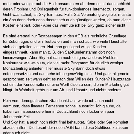
mehr oder weniger auf die Endkonsumenten ab, denn es ist dann schlicht
deren Problem und Obliegenheit für funktionierndes Internet zu sorgen.
Geht was schief, ist Sky fein raus. Falls Sat-Verbreitung wegfiele, müsste
ein Abo dann doch dann theoretisch auch günstiger werden, da man diese
Kosten einspart, oder? Aber das vermute ich bei Sky ganz sicher nicht.
Es sind erstmal nur Textpassagen in den AGB als rechtliche Grundlage
für Zukünftiges und ein Testballon und man schaut, wie viele Haushalte
sich das gefallen lassen. Hat man genügend willige Kunden
eingesammelt, kann man z. B. den Sat-Kundenstamm dort noch
hineinzwingen. Aber Sky hat dann noch ein ganz anderes Problem:
Konkurrenz wie waipu.tv, die viel mehr Programm für deutlich weniger
Monatsbeitrag anbieten. Hier müsste Sky dann doch etwas
entgegensetzen und das sehe ich gegenwärtig nicht. Und ganz allgemein
gesprochen: seit wann geht es nach dem Willen des Kunden? Heutzutage
scheint der Kundenwille nur eine Worthülse zu sein, die im Marketing gut
klingt. In Wahrheit gehts nur um Ab- und Umsatz und nichts anderes.
Rein vom demografischen Standpunkt aus würde ich auch nicht
vermuten, dass lineares Fernsehen schnell ausstribt. Ich glaube, da
haben wir insbesondere hier in Deutschland noch locker ein paar
Jahrzehnte Zeit.
Und Sky hat ja auch noch nicht final behauptet, Kabel oder Sat komplett
abzuschaffen. Die Lesart der neuen AGB kann diese Schlüsse zulassen
oder auch nicht.