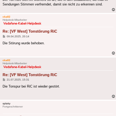
Sendungen Stimmen verfremdet, damit sie nicht zu erkennen sind.
cka82
Helpdesk-Mitarbeiter
Re: [VF West] Tonstörung RiC
Beitrag
09.04.2025, 20:14
Die Störung wurde behoben.
cka82
Helpdesk-Mitarbeiter
Re: [VF West] Tonstörung RiC
Beitrag
21.07.2025, 15:31
Die Tonspur bei RiC ist wieder gestört.
splatty
Fortgeschrittener