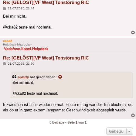
Re: [GELÖST][VF West] Tonstörung RiC
Beitrag
21.07.2025, 21:44
Bei mir nicht.
@cka82 teste mal nochmal.
cka82
Helpdesk-Mitarbeiter
Re: [GELÖST][VF West] Tonstörung RiC
Beitrag
21.07.2025, 21:50
splatty
hat geschrieben:
Bei mir nicht.
@cka82 teste mal nochmal.
Inzwischen ist alles wieder normal. Heute mittag war der Ton blechern, so
als ob er in ganz extrem langsamer Geschwindigkeit abgespielt wurde.
5 Beiträge • Seite
1
von
1
Gehe zu