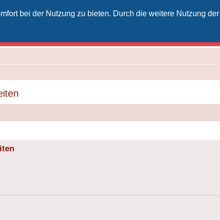
fort bei der Nutzung zu bieten. Durch die weitere Nutzung der
izielles Vodafone-Kabel-Forum
unkt für Kabelkunden von Vodafone - von Kunden für Kunden
eiten
iten