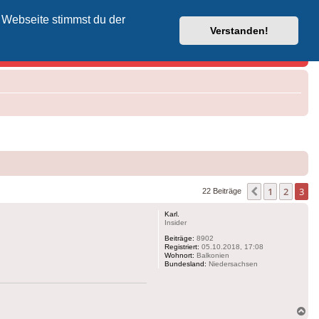
 Webseite stimmst du der
Vodafone-Kabel-Helpdesk
Verstanden!
1
2
3
Vorherige
22 Beiträge
Karl.
Insider
Beiträge:
8902
Registriert:
05.10.2018, 17:08
Wohnort:
Balkonien
Bundesland:
Niedersachsen
Na