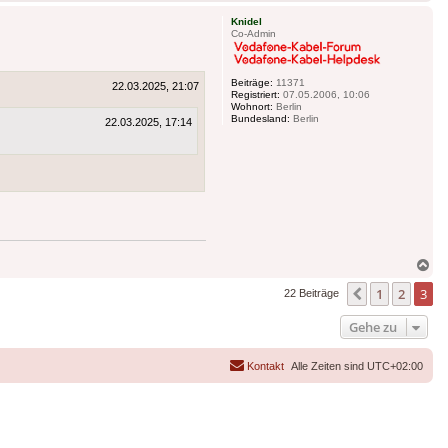
ob
Knidel
Co-Admin
Beiträge:
11371
22.03.2025, 21:07
Registriert:
07.05.2006, 10:06
Wohnort:
Berlin
Bundesland:
Berlin
22.03.2025, 17:14
Na
ob
1
2
3
Vorherige
22 Beiträge
Gehe zu
Kontakt
Alle Zeiten sind
UTC+02:00