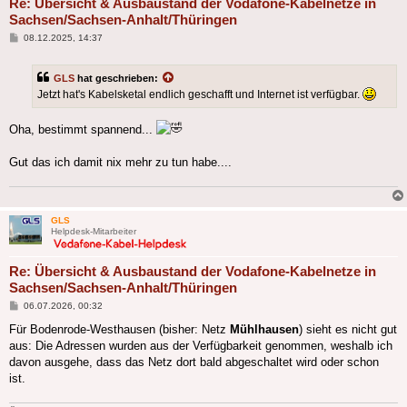
Re: Übersicht & Ausbaustand der Vodafone-Kabelnetze in
Sachsen/Sachsen-Anhalt/Thüringen
Beitrag
08.12.2025, 14:37
GLS
hat geschrieben:
Jetzt hat's Kabelsketal endlich geschafft und Internet ist verfügbar.
Oha, bestimmt spannend...
Gut das ich damit nix mehr zu tun habe....
GLS
Helpdesk-Mitarbeiter
Re: Übersicht & Ausbaustand der Vodafone-Kabelnetze in
Sachsen/Sachsen-Anhalt/Thüringen
Beitrag
06.07.2026, 00:32
Für Bodenrode-Westhausen (bisher: Netz
Mühlhausen
) sieht es nicht gut
aus: Die Adressen wurden aus der Verfügbarkeit genommen, weshalb ich
davon ausgehe, dass das Netz dort bald abgeschaltet wird oder schon
ist.