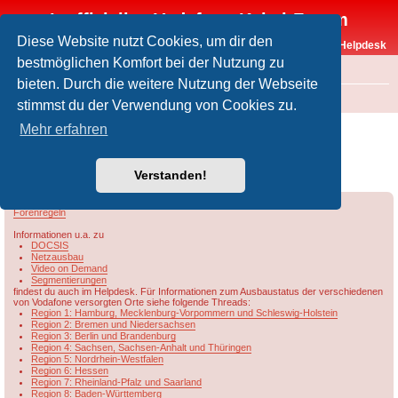
Inoffizielles Vodafone-Kabel-Forum
Diese Website nutzt Cookies, um dir den
Vodafone-Kabel-Helpdesk
bestmöglichen Komfort bei der Nutzung zu
FAQ
bieten. Durch die weitere Nutzung der Webseite
Foren-Übersicht
Rund um Vodafone / Aktuelles
Netzausbau
stimmst du der Verwendung von Cookies zu.
Übersicht & Ausbaustand der Vodafone-
Mehr erfahren
Kabelnetze in Sachsen/Sachsen-
Anhalt/Thüringen
Verstanden!
Forumsregeln
Forenregeln
Informationen u.a. zu
DOCSIS
Netzausbau
Video on Demand
Segmentierungen
findest du auch im Helpdesk. Für Informationen zum Ausbaustatus der verschiedenen
von Vodafone versorgten Orte siehe folgende Threads:
Region 1: Hamburg, Mecklenburg-Vorpommern und Schleswig-Holstein
Region 2: Bremen und Niedersachsen
Region 3: Berlin und Brandenburg
Region 4: Sachsen, Sachsen-Anhalt und Thüringen
Region 5: Nordrhein-Westfalen
Region 6: Hessen
Region 7: Rheinland-Pfalz und Saarland
Region 8: Baden-Württemberg