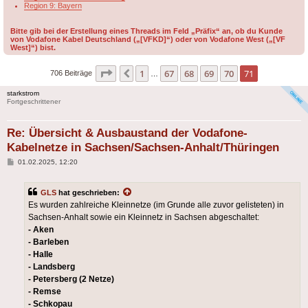
Region 9: Bayern
Bitte gib bei der Erstellung eines Threads im Feld „Präfix“ an, ob du Kunde
von Vodafone Kabel Deutschland („[VFKD]“) oder von Vodafone West („[VF
West]“) bist.
Seite
71
von
71
1
67
68
69
70
71
Vorherige
706 Beiträge
…
starkstrom
Fortgeschrittener
Re: Übersicht & Ausbaustand der Vodafone-
Kabelnetze in Sachsen/Sachsen-Anhalt/Thüringen
Beitrag
01.02.2025, 12:20
GLS
hat geschrieben:
Es wurden zahlreiche Kleinnetze (im Grunde alle zuvor gelisteten) in
Sachsen-Anhalt sowie ein Kleinnetz in Sachsen abgeschaltet:
- Aken
- Barleben
- Halle
- Landsberg
- Petersberg (2 Netze)
- Remse
- Schkopau