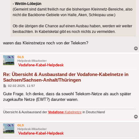
- Wettin-Löbejün
(Gemeint sind damit freilich nur die bisherigen Kleinnetz-Bereiche, also
nicht die Backbone-Gebiete von Halle, Aken, Schkopau usw.)
Ob die übrigen die Chance auf einen Ausbau haben, werden wir weiter
beobachten. In Kabelsketal gibt es noch nichts zu vermelden.
waren das Kleinstnetze noch von der Telekom?
GLS
Helpdesk-Mitarbeiter
Re: Übersicht & Ausbaustand der Vodafone-Kabelnetze in
Sachsen/Sachsen-Anhalt/Thüringen
Beitrag
02.02.2025, 11:57
Gute Frage. Ich denke, dass da sowohl Telekom-Netze als auch später
zugekaufte Netze (EWT?) darunter waren.
Übersicht & Ausbaustand der
Vodafone
-Kabelnetze
in Deutschland
GLS
Helpdesk-Mitarbeiter