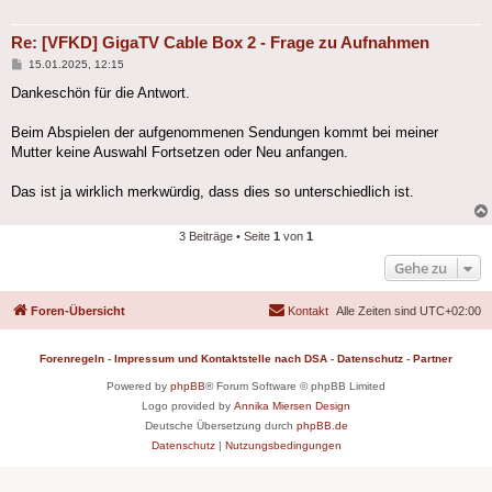
Re: [VFKD] GigaTV Cable Box 2 - Frage zu Aufnahmen
Beitrag
15.01.2025, 12:15
Dankeschön für die Antwort.
Beim Abspielen der aufgenommenen Sendungen kommt bei meiner
Mutter keine Auswahl Fortsetzen oder Neu anfangen.
Das ist ja wirklich merkwürdig, dass dies so unterschiedlich ist.
3 Beiträge • Seite
1
von
1
Gehe zu
Foren-Übersicht
Kontakt
Alle Zeiten sind
UTC+02:00
Forenregeln
-
Impressum und Kontaktstelle nach DSA
-
Datenschutz
-
Partner
Powered by
phpBB
® Forum Software © phpBB Limited
Logo provided by
Annika Miersen Design
Deutsche Übersetzung durch
phpBB.de
Datenschutz
|
Nutzungsbedingungen