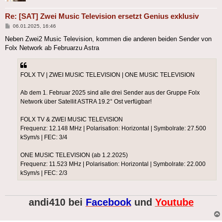
Re: [SAT] Zwei Music Television ersetzt Genius exklusiv
Beitrag
06.01.2025, 16:46
Neben Zwei2 Music Television, kommen die anderen beiden Sender von
Folx Network ab Februarzu Astra
FOLX TV | ZWEI MUSIC TELEVISION | ONE MUSIC TELEVISION
Ab dem 1. Februar 2025 sind alle drei Sender aus der Gruppe Folx
Network über Satellit ASTRA 19.2° Ost verfügbar!
FOLX TV & ZWEI MUSIC TELEVISION
Frequenz: 12.148 MHz | Polarisation: Horizontal | Symbolrate: 27.500
kSym/s | FEC: 3/4
ONE MUSIC TELEVISION (ab 1.2.2025)
Frequenz: 11.523 MHz | Polarisation: Horizontal | Symbolrate: 22.000
kSym/s | FEC: 2/3
andi410 bei
Facebook
und
Youtube