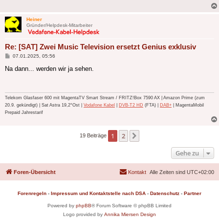
Heiner
Gründer/Helpdesk-Mitarbeiter
Re: [SAT] Zwei Music Television ersetzt Genius exklusiv
Beitrag
07.01.2025, 05:56
Na dann... werden wir ja sehen.
Telekom Glasfaser 600 mit MagentaTV Smart Stream / FRITZ!Box 7590 AX | Amazon Prime (zum
20.9. gekündigt) | Sat Astra 19,2°Ost |
Vodafone Kabel
|
DVB-T2 HD
(FTA) |
DAB+
| MagentaMobil
Prepaid Jahrestarif
1
2
Nächste
19 Beiträge
Gehe zu
Foren-Übersicht
Kontakt
Alle Zeiten sind
UTC+02:00
Forenregeln
-
Impressum und Kontaktstelle nach DSA
-
Datenschutz
-
Partner
Powered by
phpBB
® Forum Software © phpBB Limited
Logo provided by
Annika Miersen Design