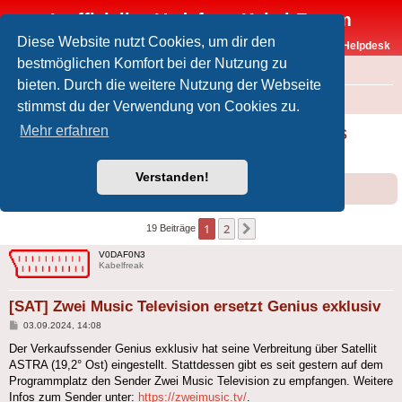
Inoffizielles Vodafone-Kabel-Forum
Diese Website nutzt Cookies, um dir den
Vodafone-Kabel-Helpdesk
bestmöglichen Komfort bei der Nutzung zu
FAQ
bieten. Durch die weitere Nutzung der Webseite
Foren-Übersicht
Offtopic
Medien
stimmst du der Verwendung von Cookies zu.
[SAT] Zwei Music Television ersetzt Genius
Mehr erfahren
exklusiv
Verstanden!
Forumsregeln
Forenregeln
1
2
Nächste
19 Beiträge
V0DAF0N3
Kabelfreak
[SAT] Zwei Music Television ersetzt Genius exklusiv
Beitrag
03.09.2024, 14:08
Der Verkaufssender Genius exklusiv hat seine Verbreitung über Satellit
ASTRA (19,2° Ost) eingestellt. Stattdessen gibt es seit gestern auf dem
Programmplatz den Sender Zwei Music Television zu empfangen. Weitere
Infos zum Sender unter:
https://zweimusic.tv/
.