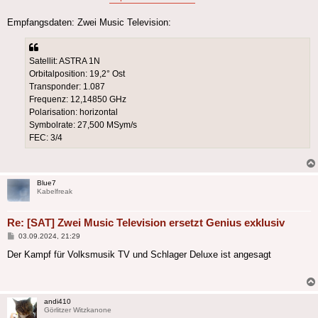
Empfangsdaten: Zwei Music Television:
Satellit: ASTRA 1N
Orbitalposition: 19,2° Ost
Transponder: 1.087
Frequenz: 12,14850 GHz
Polarisation: horizontal
Symbolrate: 27,500 MSym/s
FEC: 3/4
Blue7
Kabelfreak
Re: [SAT] Zwei Music Television ersetzt Genius exklusiv
Beitrag
03.09.2024, 21:29
Der Kampf für Volksmusik TV und Schlager Deluxe ist angesagt
andi410
Görlitzer Witzkanone