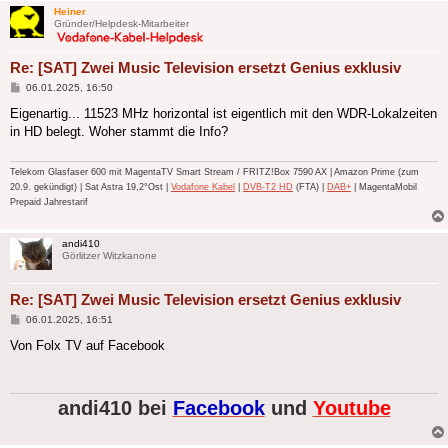
Heiner
Gründer/Helpdesk-Mitarbeiter
Re: [SAT] Zwei Music Television ersetzt Genius exklusiv
Beitrag
06.01.2025, 16:50
Eigenartig... 11523 MHz horizontal ist eigentlich mit den WDR-Lokalzeiten
in HD belegt. Woher stammt die Info?
Telekom Glasfaser 600 mit MagentaTV Smart Stream / FRITZ!Box 7590 AX | Amazon Prime (zum
20.9. gekündigt) | Sat Astra 19,2°Ost |
Vodafone Kabel
|
DVB-T2 HD
(FTA) |
DAB+
| MagentaMobil
Prepaid Jahrestarif
andi410
Görlitzer Witzkanone
Re: [SAT] Zwei Music Television ersetzt Genius exklusiv
Beitrag
06.01.2025, 16:51
Von Folx TV auf Facebook
andi410 bei
Facebook
und
Youtube