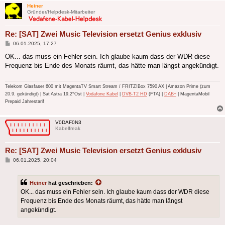
Heiner
Gründer/Helpdesk-Mitarbeiter
Re: [SAT] Zwei Music Television ersetzt Genius exklusiv
Beitrag
06.01.2025, 17:27
OK... das muss ein Fehler sein. Ich glaube kaum dass der WDR diese
Frequenz bis Ende des Monats räumt, das hätte man längst angekündigt.
Telekom Glasfaser 600 mit MagentaTV Smart Stream / FRITZ!Box 7590 AX | Amazon Prime (zum
20.9. gekündigt) | Sat Astra 19,2°Ost |
Vodafone Kabel
|
DVB-T2 HD
(FTA) |
DAB+
| MagentaMobil
Prepaid Jahrestarif
V0DAF0N3
Kabelfreak
Re: [SAT] Zwei Music Television ersetzt Genius exklusiv
Beitrag
06.01.2025, 20:04
Heiner
hat geschrieben:
OK... das muss ein Fehler sein. Ich glaube kaum dass der WDR diese
Frequenz bis Ende des Monats räumt, das hätte man längst
angekündigt.