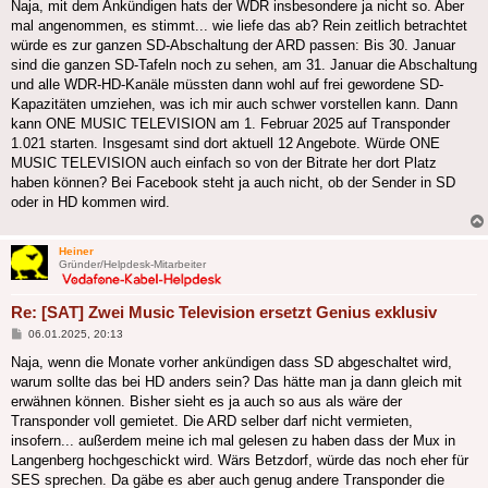
Naja, mit dem Ankündigen hats der WDR insbesondere ja nicht so. Aber
mal angenommen, es stimmt... wie liefe das ab? Rein zeitlich betrachtet
würde es zur ganzen SD-Abschaltung der ARD passen: Bis 30. Januar
sind die ganzen SD-Tafeln noch zu sehen, am 31. Januar die Abschaltung
und alle WDR-HD-Kanäle müssten dann wohl auf frei gewordene SD-
Kapazitäten umziehen, was ich mir auch schwer vorstellen kann. Dann
kann ONE MUSIC TELEVISION am 1. Februar 2025 auf Transponder
1.021 starten. Insgesamt sind dort aktuell 12 Angebote. Würde ONE
MUSIC TELEVISION auch einfach so von der Bitrate her dort Platz
haben können? Bei Facebook steht ja auch nicht, ob der Sender in SD
oder in HD kommen wird.
Heiner
Gründer/Helpdesk-Mitarbeiter
Re: [SAT] Zwei Music Television ersetzt Genius exklusiv
Beitrag
06.01.2025, 20:13
Naja, wenn die Monate vorher ankündigen dass SD abgeschaltet wird,
warum sollte das bei HD anders sein? Das hätte man ja dann gleich mit
erwähnen können. Bisher sieht es ja auch so aus als wäre der
Transponder voll gemietet. Die ARD selber darf nicht vermieten,
insofern... außerdem meine ich mal gelesen zu haben dass der Mux in
Langenberg hochgeschickt wird. Wärs Betzdorf, würde das noch eher für
SES sprechen. Da gäbe es aber auch genug andere Transponder die