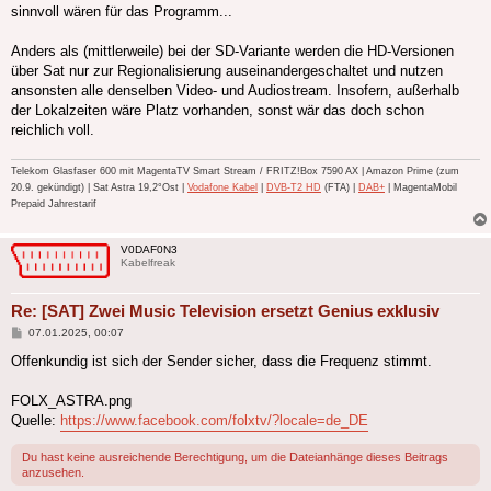
sinnvoll wären für das Programm...
Anders als (mittlerweile) bei der SD-Variante werden die HD-Versionen
über Sat nur zur Regionalisierung auseinandergeschaltet und nutzen
ansonsten alle denselben Video- und Audiostream. Insofern, außerhalb
der Lokalzeiten wäre Platz vorhanden, sonst wär das doch schon
reichlich voll.
Telekom Glasfaser 600 mit MagentaTV Smart Stream / FRITZ!Box 7590 AX | Amazon Prime (zum
20.9. gekündigt) | Sat Astra 19,2°Ost |
Vodafone Kabel
|
DVB-T2 HD
(FTA) |
DAB+
| MagentaMobil
Prepaid Jahrestarif
V0DAF0N3
Kabelfreak
Re: [SAT] Zwei Music Television ersetzt Genius exklusiv
Beitrag
07.01.2025, 00:07
Offenkundig ist sich der Sender sicher, dass die Frequenz stimmt.
FOLX_ASTRA.png
Quelle:
https://www.facebook.com/folxtv/?locale=de_DE
Du hast keine ausreichende Berechtigung, um die Dateianhänge dieses Beitrags
anzusehen.