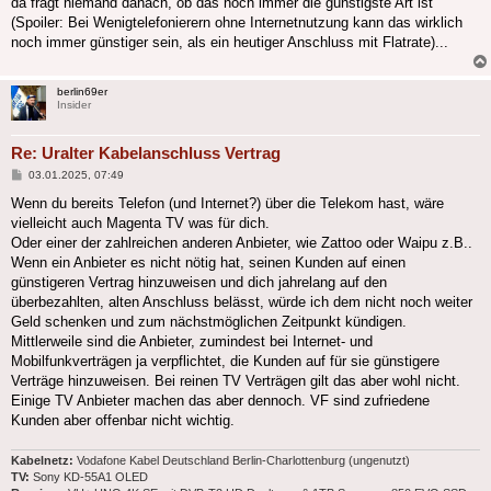
da fragt niemand danach, ob das noch immer die günstigste Art ist
(Spoiler: Bei Wenigtelefonierern ohne Internetnutzung kann das wirklich
noch immer günstiger sein, als ein heutiger Anschluss mit Flatrate)...
berlin69er
Insider
Re: Uralter Kabelanschluss Vertrag
Beitrag
03.01.2025, 07:49
Wenn du bereits Telefon (und Internet?) über die Telekom hast, wäre
vielleicht auch Magenta TV was für dich.
Oder einer der zahlreichen anderen Anbieter, wie Zattoo oder Waipu z.B..
Wenn ein Anbieter es nicht nötig hat, seinen Kunden auf einen
günstigeren Vertrag hinzuweisen und dich jahrelang auf den
überbezahlten, alten Anschluss belässt, würde ich dem nicht noch weiter
Geld schenken und zum nächstmöglichen Zeitpunkt kündigen.
Mittlerweile sind die Anbieter, zumindest bei Internet- und
Mobilfunkverträgen ja verpflichtet, die Kunden auf für sie günstigere
Verträge hinzuweisen. Bei reinen TV Verträgen gilt das aber wohl nicht.
Einige TV Anbieter machen das aber dennoch. VF sind zufriedene
Kunden aber offenbar nicht wichtig.
Kabelnetz:
Vodafone Kabel Deutschland Berlin-Charlottenburg (ungenutzt)
TV:
Sony KD-55A1 OLED