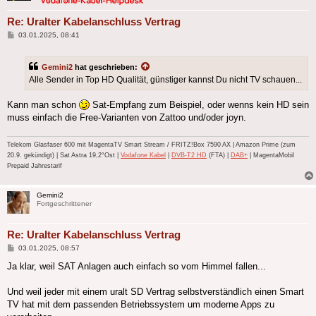
Re: Uralter Kabelanschluss Vertrag
Beitrag
03.01.2025, 08:41
Gemini2
hat geschrieben:
Alle Sender in Top HD Qualität, günstiger kannst Du nicht TV schauen...
Kann man schon
Sat-Empfang zum Beispiel, oder wenns kein HD sein
muss einfach die Free-Varianten von Zattoo und/oder joyn.
Telekom Glasfaser 600 mit MagentaTV Smart Stream / FRITZ!Box 7590 AX | Amazon Prime (zum
20.9. gekündigt) | Sat Astra 19,2°Ost |
Vodafone Kabel
|
DVB-T2 HD
(FTA) |
DAB+
| MagentaMobil
Prepaid Jahrestarif
Gemini2
Fortgeschrittener
Re: Uralter Kabelanschluss Vertrag
Beitrag
03.01.2025, 08:57
Ja klar, weil SAT Anlagen auch einfach so vom Himmel fallen...
Und weil jeder mit einem uralt SD Vertrag selbstverständlich einen Smart
TV hat mit dem passenden Betriebssystem um moderne Apps zu