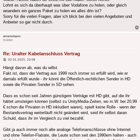
Lohnt es sich da überhaupt was über Vodafone zu holen, oder gleich
woanders ein ganzes Paket zu holen wo alles drin ist?
Sorry für die vielen Fragen, aber ich blick bei den vielen Angeboten und
Anbieter so gar nicht durch.
reneromann
Insider
Re: Uralter Kabelanschluss Vertrag
Beitrag
02.01.2025, 23:08
Hängt davon ab, was du willst.
Fakt ist, dass der Vertrag aus 1999 noch immer so erfüllt wird, wie er
damals erfüllt wurde - ihr könnt die Öffentlich-rechtlichen Sender in HD
sowie die Privaten Sender in SD sehen.
Dass es schon seit Jahren günstigere Verträge mit HD gibt, auf die ihr
hättet umsteigen können (selbst zu UnityMedia-Zeiten, wo m.W. bei 20,99
€ schon die Privaten in HD inkludiert waren), spielt keine Rolle - wenn der
Bestandsvertrag weiterläuft nicht geändert wird, seid ihr selbst daran
Schuld, dass ihr im Vergleich zu viel bezahlt.
Gibt ja auch immer noch alte analoge Telefonanschlüsse ohne Internet
und ohne Telefon-Flatrate, die Leute schon seit den 1990ern halten - auch