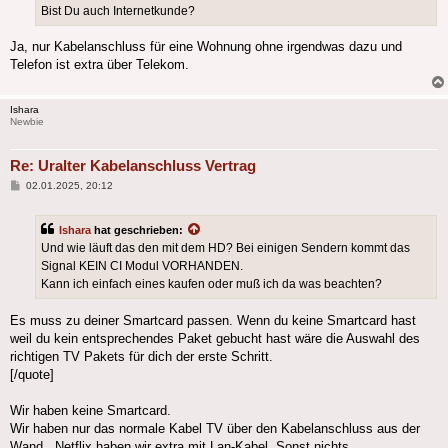
Bist Du auch Internetkunde?
Ja, nur Kabelanschluss für eine Wohnung ohne irgendwas dazu und
Telefon ist extra über Telekom.
Ishara
Newbie
Re: Uralter Kabelanschluss Vertrag
Beitrag
02.01.2025, 20:12
Ishara
hat geschrieben:
Und wie läuft das den mit dem HD? Bei einigen Sendern kommt das
Signal KEIN CI Modul VORHANDEN.
Kann ich einfach eines kaufen oder muß ich da was beachten?
Es muss zu deiner Smartcard passen. Wenn du keine Smartcard hast
weil du kein entsprechendes Paket gebucht hast wäre die Auswahl des
richtigen TV Pakets für dich der erste Schritt.
[/quote]
Wir haben keine Smartcard.
Wir haben nur das normale Kabel TV über den Kabelanschluss aus der
Wand...Netflix haben wir extra mit Lan-Kabel. Sonst nichts.