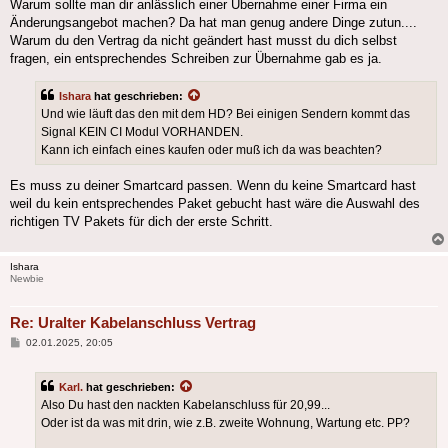
Warum sollte man dir anlässlich einer Übernahme einer Firma ein
Änderungsangebot machen? Da hat man genug andere Dinge zutun....
Warum du den Vertrag da nicht geändert hast musst du dich selbst
fragen, ein entsprechendes Schreiben zur Übernahme gab es ja.
Ishara
hat geschrieben:
Und wie läuft das den mit dem HD? Bei einigen Sendern kommt das
Signal KEIN CI Modul VORHANDEN.
Kann ich einfach eines kaufen oder muß ich da was beachten?
Es muss zu deiner Smartcard passen. Wenn du keine Smartcard hast
weil du kein entsprechendes Paket gebucht hast wäre die Auswahl des
richtigen TV Pakets für dich der erste Schritt.
Ishara
Newbie
Re: Uralter Kabelanschluss Vertrag
Beitrag
02.01.2025, 20:05
Karl.
hat geschrieben:
Also Du hast den nackten Kabelanschluss für 20,99...
Oder ist da was mit drin, wie z.B. zweite Wohnung, Wartung etc. PP?