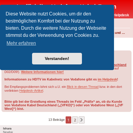
Inoffizielles Vodafone-Kabel-Forum
Diese Website nutzt Cookies, um dir den
Vodafone-Kabel-Helpdesk
bestmöglichen Komfort bei der Nutzung zu
FAQ
bieten. Durch die weitere Nutzung der Webseite
Foren-Übersicht
Fernsehen und Radio über Kabel
Kabelanschluss und Vodafone Basic TV
stimmst du der Verwendung von Cookies zu.
Uralter Kabelanschluss Vertrag
Mehr erfahren
Forumsregeln
Forenregeln
Verstanden!
Die HD-Sender von RTL werden im Netzbereich von ehem.
Vodafone Deutschland
nur auf Smartcards des Typs
D03, D08, G02 oder G09
freigeschaltet (nicht auf
D02/D09!).
Weitere Informationen hier!
Informationen zu HDTV im Kabelnetz von Vodafone gibt es
im Helpdesk
!
Bei Empfangsproblemen lohnt sich u.U. ein
Blick in diesen Thread
bzw. in den dort
verlinkten
Helpdesk-Artikel
.
Bitte gib bei der Erstellung eines Threads im Feld „Präfix“ an, ob du Kunde
von Vodafone Kabel Deutschland („[VFKD]“) oder von Vodafone West („[VF
West]“) bist.
1
2
Nächste
13 Beiträge
Ishara
Newbie