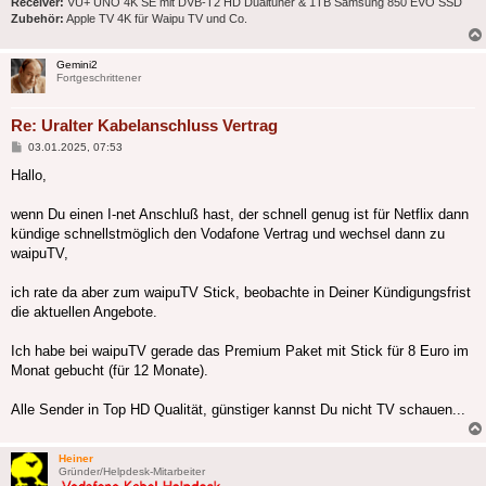
Receiver:
VU+ UNO 4K SE mit DVB-T2 HD Dualtuner & 1TB Samsung 850 EVO SSD
Zubehör:
Apple TV 4K für Waipu TV und Co.
Gemini2
Fortgeschrittener
Re: Uralter Kabelanschluss Vertrag
Beitrag
03.01.2025, 07:53
Hallo,
wenn Du einen I-net Anschluß hast, der schnell genug ist für Netflix dann
kündige schnellstmöglich den Vodafone Vertrag und wechsel dann zu
waipuTV,
ich rate da aber zum waipuTV Stick, beobachte in Deiner Kündigungsfrist
die aktuellen Angebote.
Ich habe bei waipuTV gerade das Premium Paket mit Stick für 8 Euro im
Monat gebucht (für 12 Monate).
Alle Sender in Top HD Qualität, günstiger kannst Du nicht TV schauen...
Heiner
Gründer/Helpdesk-Mitarbeiter