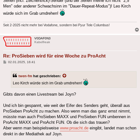
Serien (incl. Zeichentrick)-Sender (und bei Serien meine ich nicht "2,5
Men" oder anderer Schwachsinn im "Dauer-Repeat-Modus")! Leo Kirch
würde sich im Grab umdrehen!
Seit 2-2025 nicht mehr bei Vodafone, sondern bei Pyur Tele Columbus!
V0DAF0N3
Kabelfreak
Re: ProSieben wird für eine Woche zu ProAcht
Beitrag
02.01.2025, 16:41
twen-fm
hat geschrieben:
Leo Kirch würde sich im Grab umdrehen!
Gibts davon einen Livestream bei Joyn?
Und ich bin gespannt, wie weit der Eifer des Senders geht, überall aus
ProSieben ProAcht zu machen. Also wenn man das ganz ernst nimmt,
müsste man auch ProSieben MAXX und ProSieben FUN umbennen in
ProAcht MAXX und ProAcht FUN. Ob die sich das trauen?
Aber wenn man beispielsweise
www.proacht.de
eingibt, landet man schon
direkt in der Mediathek auf Joyn.