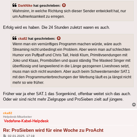
DarkNike
hat geschrieben:
Wahnsinn, in welche Richtung sich dieser Sender entwickelt hat, nur
um Aufmerksamkeit zu erregen.
Erfolg wird es haben. Die 24 Stunden zuletzt waren es auch.
cka82
hat geschrieben:
Wenn man ein vernünftiges Programm machen würde, wäre auch
Streaming nicht unbedingt ein Problem. Aber wenn man auf schlechten
Humor von Puffpaff und Chris Tall, Heidi Klum, Primitivsendungen mit
Joko und Klaas, Promibüßen und quasi ständig The Masked Singer mit
überflüssig und langweilend in die Länge gezogenen Liveshows setzt,
muss man sich nicht wundern. Aber auch beim Schwestersender SAT.1
mit den Programmunterbrechungen der Werbung läuft es ja längst nicht
mehr so wie früher.
Früher war ja eher SAT.1 das Sorgenkind, offenbar weitet sich das auch.
Oder wir sind nicht mehr Zielgruppe und ProSieben zielt auf jüngere.
cka82
Helpdesk-Mitarbeiter
Re: ProSieben wird für eine Woche zu ProAcht
Beitrag
02.01.2025, 17:19