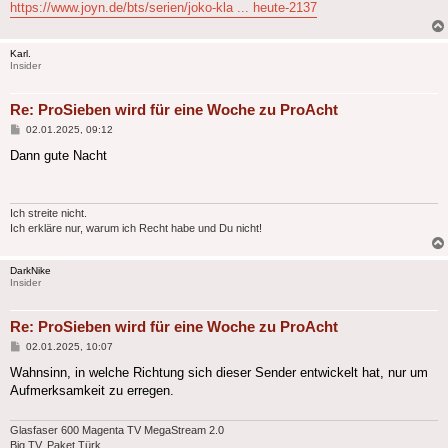
https://www.joyn.de/bts/serien/joko-kla ... heute-2137
Karl.
Insider
Re: ProSieben wird für eine Woche zu ProAcht
Beitrag
02.01.2025, 09:12
Dann gute Nacht
Ich streite nicht.
Ich erkläre nur, warum ich Recht habe und Du nicht!
DarkNike
Insider
Re: ProSieben wird für eine Woche zu ProAcht
Beitrag
02.01.2025, 10:07
Wahnsinn, in welche Richtung sich dieser Sender entwickelt hat, nur um
Aufmerksamkeit zu erregen.
Glasfaser 600 Magenta TV MegaStream 2.0
Big TV, Paket Türk