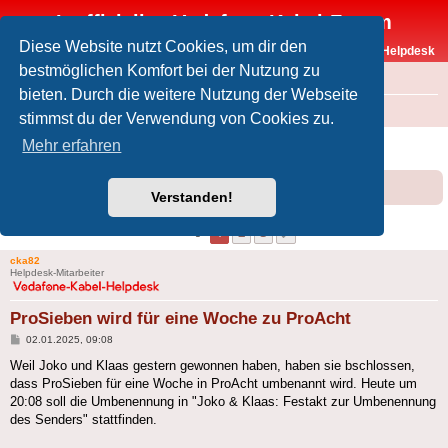
Inoffizielles Vodafone-Kabel-Forum
Diese Website nutzt Cookies, um dir den
Vodafone-Kabel-Helpdesk
bestmöglichen Komfort bei der Nutzung zu
FAQ
bieten. Durch die weitere Nutzung der Webseite
Foren-Übersicht
Offtopic
Medien
stimmst du der Verwendung von Cookies zu.
ProSieben wird für eine Woche zu ProAcht
Mehr erfahren
Forumsregeln
Forenregeln
Verstanden!
1
2
3
Nächste
21 Beiträge
cka82
Helpdesk-Mitarbeiter
ProSieben wird für eine Woche zu ProAcht
Beitrag
02.01.2025, 09:08
Weil Joko und Klaas gestern gewonnen haben, haben sie bschlossen,
dass ProSieben für eine Woche in ProAcht umbenannt wird. Heute um
20:08 soll die Umbenennung in "Joko & Klaas: Festakt zur Umbenennung
des Senders" stattfinden.