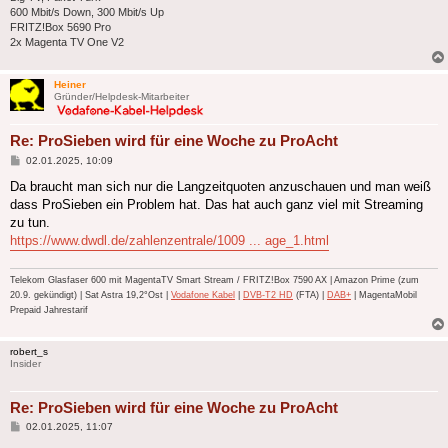
600 Mbit/s Down, 300 Mbit/s Up
FRITZ!Box 5690 Pro
2x Magenta TV One V2
Heiner
Gründer/Helpdesk-Mitarbeiter
Re: ProSieben wird für eine Woche zu ProAcht
Beitrag
02.01.2025, 10:09
Da braucht man sich nur die Langzeitquoten anzuschauen und man weiß
dass ProSieben ein Problem hat. Das hat auch ganz viel mit Streaming
zu tun.
https://www.dwdl.de/zahlenzentrale/1009 ... age_1.html
Telekom Glasfaser 600 mit MagentaTV Smart Stream / FRITZ!Box 7590 AX | Amazon Prime (zum
20.9. gekündigt) | Sat Astra 19,2°Ost |
Vodafone Kabel
|
DVB-T2 HD
(FTA) |
DAB+
| MagentaMobil
Prepaid Jahrestarif
robert_s
Insider
Re: ProSieben wird für eine Woche zu ProAcht
Beitrag
02.01.2025, 11:07