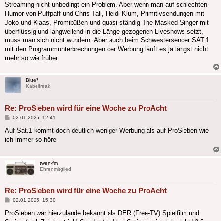
Streaming nicht unbedingt ein Problem. Aber wenn man auf schlechten
Humor von Puffpaff und Chris Tall, Heidi Klum, Primitivsendungen mit
Joko und Klaas, Promibüßen und quasi ständig The Masked Singer mit
überflüssig und langweilend in die Länge gezogenen Liveshows setzt,
muss man sich nicht wundern. Aber auch beim Schwestersender SAT.1
mit den Programmunterbrechungen der Werbung läuft es ja längst nicht
mehr so wie früher.
Blue7
Kabelfreak
Re: ProSieben wird für eine Woche zu ProAcht
Beitrag
02.01.2025, 12:41
Auf Sat.1 kommt doch deutlich weniger Werbung als auf ProSieben wie
ich immer so höre
twen-fm
Ehrenmitglied
Re: ProSieben wird für eine Woche zu ProAcht
Beitrag
02.01.2025, 15:30
ProSieben war hierzulande bekannt als DER (Free-TV) Spielfilm und