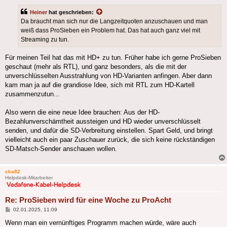
Heiner
hat geschrieben:
Da braucht man sich nur die Langzeitquoten anzuschauen und man
weiß dass ProSieben ein Problem hat. Das hat auch ganz viel mit
Streaming zu tun.
Für meinen Teil hat das mit HD+ zu tun. Früher habe ich gerne ProSieben
geschaut (mehr als RTL), und ganz besonders, als die mit der
unverschlüsselten Ausstrahlung von HD-Varianten anfingen. Aber dann
kam man ja auf die grandiose Idee, sich mit RTL zum HD-Kartell
zusammenzutun...
Also wenn die eine neue Idee brauchen: Aus der HD-
Bezahlunverschämtheit aussteigen und HD wieder unverschlüsselt
senden, und dafür die SD-Verbreitung einstellen. Spart Geld, und bringt
vielleicht auch ein paar Zuschauer zurück, die sich keine rückständigen
SD-Matsch-Sender anschauen wollen.
cka82
Helpdesk-Mitarbeiter
Re: ProSieben wird für eine Woche zu ProAcht
Beitrag
02.01.2025, 11:09
Wenn man ein vernünftiges Programm machen würde, wäre auch