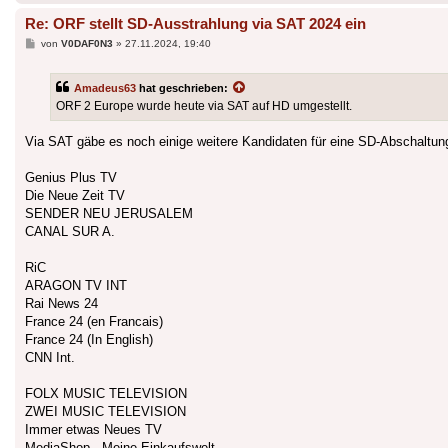
Re: ORF stellt SD-Ausstrahlung via SAT 2024 ein
Beitrag
von
V0DAF0N3
»
27.11.2024, 19:40
Amadeus63
hat geschrieben:
ORF 2 Europe wurde heute via SAT auf HD umgestellt.
Via SAT gäbe es noch einige weitere Kandidaten für eine SD-Abschaltung
Genius Plus TV
Die Neue Zeit TV
SENDER NEU JERUSALEM
CANAL SUR A.
RiC
ARAGON TV INT
Rai News 24
France 24 (en Francais)
France 24 (In English)
CNN Int.
FOLX MUSIC TELEVISION
ZWEI MUSIC TELEVISION
Immer etwas Neues TV
MediaShop - Meine Einkaufswelt