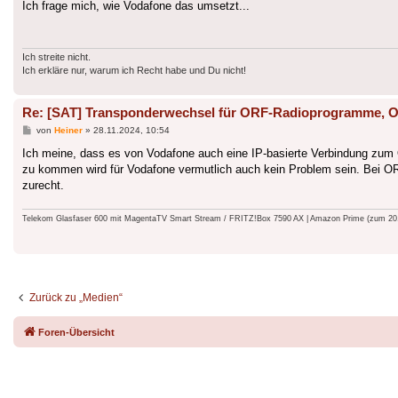
Ich frage mich, wie Vodafone das umsetzt...
Ich streite nicht.
Ich erkläre nur, warum ich Recht habe und Du nicht!
Re: [SAT] Transponderwechsel für ORF-Radioprogramme
Beitrag
von
Heiner
»
28.11.2024, 10:54
Ich meine, dass es von Vodafone auch eine IP-basierte Verbindung zum
zu kommen wird für Vodafone vermutlich auch kein Problem sein. Bei O
zurecht.
Telekom Glasfaser 600 mit MagentaTV Smart Stream / FRITZ!Box 7590 AX | Amazon Prime (zum 20.9.
Zurück zu „Medien“
Foren-Übersicht