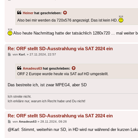
Heiner
hat geschrieben:
Also bei mir werden da 720x576 angezeigt. Das ist kein HD.
Also heute Nachmittag hatte der tatsächlich 1280x720 ... mal weiter 
Re: ORF stellt SD-Ausstrahlung via SAT 2024 ein
Beitrag
von
Karl.
»
27.11.2024, 22:57
Amadeus63
hat geschrieben:
ORF 2 Europe wurde heute via SAT auf HD umgestellt.
Das bestreite ich, ist zwar MPEG4, aber SD
Ich streite nicht.
Ich erkläre nur, warum ich Recht habe und Du nicht!
Re: ORF stellt SD-Ausstrahlung via SAT 2024 ein
Beitrag
von
Amadeus63
»
28.11.2024, 09:26
@Karl: Stimmt, weiterhin nur SD, in HD wird nur während der kurzen Lok