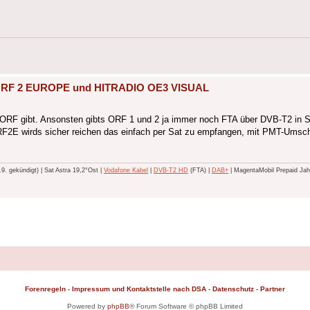
, ORF 2 EUROPE und HITRADIO OE3 VISUAL
 ORF gibt. Ansonsten gibts ORF 1 und 2 ja immer noch FTA über DVB-T2 in 
RF2E wirds sicher reichen das einfach per Sat zu empfangen, mit PMT-Umsch
 gekündigt) | Sat Astra 19,2°Ost |
Vodafone Kabel
|
DVB-T2 HD
(FTA) |
DAB+
| MagentaMobil Prepaid Jahr
Forenregeln
-
Impressum und Kontaktstelle nach DSA
-
Datenschutz
-
Partner
Powered by
phpBB
® Forum Software © phpBB Limited