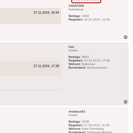
V0DAF0N3
Kabelfreak
27.11.2024, 19:44
Beiträge:
1604
Registriert:
26.02.2020, 21:54
Na
ob
Karl.
Insider
Beiträge:
8902
Registriert:
05.10.2018, 17:08
Wohnort:
Balkonien
27.11.2024, 17:28
Bundesland:
Niedersachsen
Na
ob
Amadeus63
Insider
Beiträge:
3338
Registriert:
27.05.2013, 11:46
Wohnort:
Kreis Pinneberg
Bundesland:
Schleswig-Holstein