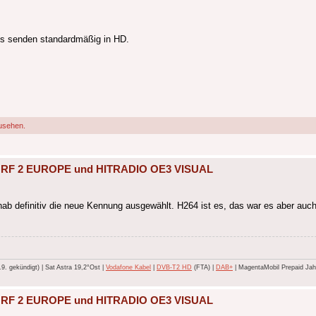
eds senden standardmäßig in HD.
usehen.
, ORF 2 EUROPE und HITRADIO OE3 VISUAL
ab definitiv die neue Kennung ausgewählt. H264 ist es, das war es aber auch
 gekündigt) | Sat Astra 19,2°Ost |
Vodafone Kabel
|
DVB-T2 HD
(FTA) |
DAB+
| MagentaMobil Prepaid Jahr
, ORF 2 EUROPE und HITRADIO OE3 VISUAL