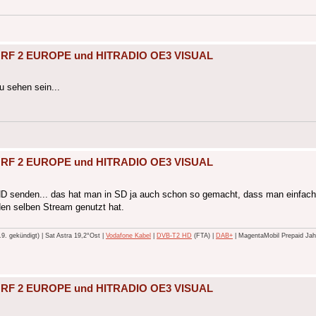
, ORF 2 EUROPE und HITRADIO OE3 VISUAL
u sehen sein...
, ORF 2 EUROPE und HITRADIO OE3 VISUAL
 HD senden... das hat man in SD ja auch schon so gemacht, dass man einfac
den selben Stream genutzt hat.
 gekündigt) | Sat Astra 19,2°Ost |
Vodafone Kabel
|
DVB-T2 HD
(FTA) |
DAB+
| MagentaMobil Prepaid Jahr
, ORF 2 EUROPE und HITRADIO OE3 VISUAL