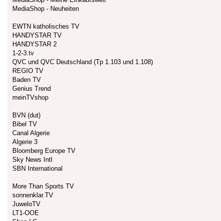
MediaShop - Neuheiten
EWTN katholisches TV
HANDYSTAR TV
HANDYSTAR 2
1-2-3.tv
QVC und QVC Deutschland (Tp 1.103 und 1.108)
REGIO TV
Baden TV
Genius Trend
meinTVshop
BVN (dut)
Bibel TV
Canal Algerie
Algerie 3
Bloomberg Europe TV
Sky News Intl
SBN International
More Than Sports TV
sonnenklar.TV
JuweloTV
LT1-OOE