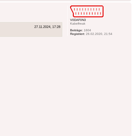
ob
V0DAF0N3
Kabelfreak
27.11.2024, 17:28
Beiträge:
1604
Registriert:
26.02.2020, 21:54