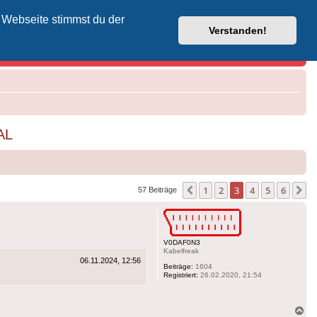
 Webseite stimmst du der
Vodafone-Kabel-Helpdesk
Verstanden!
AL
1
2
3
4
5
6
Vorherige
N
57 Beiträge
V0DAF0N3
Kabelfreak
06.11.2024, 12:56
Beiträge:
1604
Registriert:
26.02.2020, 21:54
Na