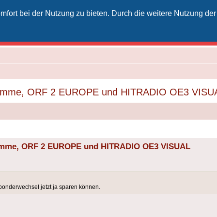
fort bei der Nutzung zu bieten. Durch die weitere Nutzung der
izielles Vodafone-Kabel-Forum
unkt für Kabelkunden von Vodafone - von Kunden für Kunden
ogramme, ORF 2 EUROPE und HITRADIO OE3 VISU
ramme, ORF 2 EUROPE und HITRADIO OE3 VISUAL
ponderwechsel jetzt ja sparen können.