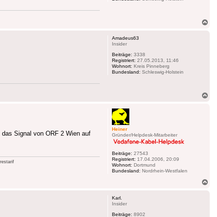
Na
ob
Amadeus63
Insider
Beiträge:
3338
Registriert:
27.05.2013, 11:46
Wohnort:
Kreis Pinneberg
Bundesland:
Schleswig-Holstein
Na
ob
Heiner
h das Signal von ORF 2 Wien auf
Gründer/Helpdesk-Mitarbeiter
Beiträge:
27543
Registriert:
17.04.2006, 20:09
estarif
Wohnort:
Dortmund
Bundesland:
Nordrhein-Westfalen
Na
ob
Karl.
Insider
Beiträge:
8902