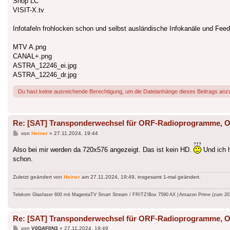
Shop LC
VISIT-X.tv
Infotafeln frohlocken schon und selbst ausländische Infokanäle und Fe
MTV A.png
CANAL+.png
ASTRA_12246_ei.jpg
ASTRA_12246_dr.jpg
Du hast keine ausreichende Berechtigung, um die Dateianhänge dieses Beitrags anz
Re: [SAT] Transponderwechsel für ORF-Radioprogramme
Beitrag
von
Heiner
»
27.11.2024, 19:44
Also bei mir werden da 720x576 angezeigt. Das ist kein HD.
Und ich h
schon.
Zuletzt geändert von
Heiner
am 27.11.2024, 19:49, insgesamt 1-mal geändert.
Telekom Glasfaser 600 mit MagentaTV Smart Stream / FRITZ!Box 7590 AX | Amazon Prime (zum 20.9.
Re: [SAT] Transponderwechsel für ORF-Radioprogramme
Beitrag
von
V0DAF0N3
»
27.11.2024, 19:49