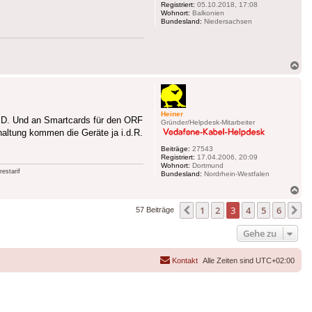
Registriert:
05.10.2018, 17:08
Wohnort:
Balkonien
Bundesland:
Niedersachsen
Na
ob
Heiner
SD. Und an Smartcards für den ORF
Gründer/Helpdesk-Mitarbeiter
altung kommen die Geräte ja i.d.R.
Beiträge:
27543
Registriert:
17.04.2006, 20:09
Wohnort:
Dortmund
estarif
Bundesland:
Nordrhein-Westfalen
Na
ob
1
2
3
4
5
6
Vorherige
N
57 Beiträge
Gehe zu
Kontakt
Alle Zeiten sind
UTC+02:00