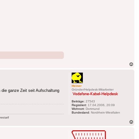
Na
ob
Heiner
Gründer/Helpdesk-Mitarbeiter
 die ganze Zeit seit Aufschaltung
Beiträge:
27543
Registriert:
17.04.2006, 20:09
Wohnort:
Dortmund
Bundesland:
Nordrhein-Westfalen
estarif
Na
ob