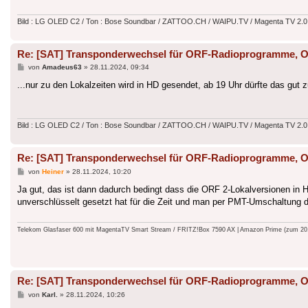
Bild : LG OLED C2 / Ton : Bose Soundbar / ZATTOO.CH / WAIPU.TV / Magenta TV 2.0
Re: [SAT] Transponderwechsel für ORF-Radioprogramme
Beitrag
von
Amadeus63
»
28.11.2024, 09:34
...nur zu den Lokalzeiten wird in HD gesendet, ab 19 Uhr dürfte das gut z
Bild : LG OLED C2 / Ton : Bose Soundbar / ZATTOO.CH / WAIPU.TV / Magenta TV 2.0
Re: [SAT] Transponderwechsel für ORF-Radioprogramme
Beitrag
von
Heiner
»
28.11.2024, 10:20
Ja gut, das ist dann dadurch bedingt dass die ORF 2-Lokalversionen in
unverschlüsselt gesetzt hat für die Zeit und man per PMT-Umschaltung 
Telekom Glasfaser 600 mit MagentaTV Smart Stream / FRITZ!Box 7590 AX | Amazon Prime (zum 20.9.
Re: [SAT] Transponderwechsel für ORF-Radioprogramme
Beitrag
von
Karl.
»
28.11.2024, 10:26