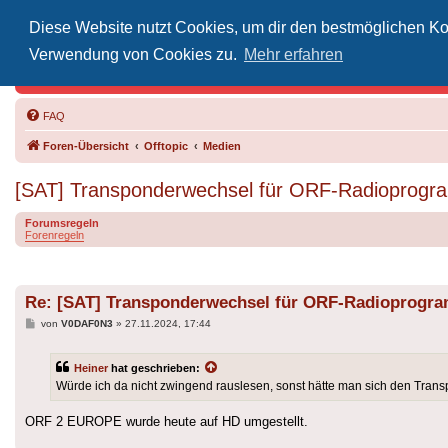
Diese Website nutzt Cookies, um dir den bestmöglichen Kom
Inoff
Verwendung von Cookies zu.
Mehr erfahren
Der Treffp
FAQ
Foren-Übersicht
Offtopic
Medien
[SAT] Transponderwechsel für ORF-Radiopr
Forumsregeln
Forenregeln
Re: [SAT] Transponderwechsel für ORF-Radioprog
Beitrag
von
V0DAF0N3
»
27.11.2024, 17:44
Heiner
hat geschrieben:
Würde ich da nicht zwingend rauslesen, sonst hätte man sich den Trans
ORF 2 EUROPE wurde heute auf HD umgestellt.