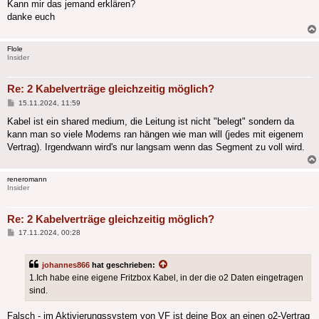
Kann mir das jemand erklären?
danke euch
Flole
Insider
Re: 2 Kabelverträge gleichzeitig möglich?
Beitrag
15.11.2024, 11:59
Kabel ist ein shared medium, die Leitung ist nicht "belegt" sondern da
kann man so viele Modems ran hängen wie man will (jedes mit eigenem
Vertrag). Irgendwann wird's nur langsam wenn das Segment zu voll wird.
reneromann
Insider
Re: 2 Kabelverträge gleichzeitig möglich?
Beitrag
17.11.2024, 00:28
johannes866
hat geschrieben:
1.Ich habe eine eigene Fritzbox Kabel, in der die o2 Daten eingetragen
sind.
Falsch - im Aktivierungssystem von VF ist deine Box an einen o2-Vertrag