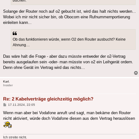
buchen.
Solange der Router noch auf o2 gebucht ist, wird das halt nichts werden...
Wobei ich mir nicht sicher bin, ob Obocom eine Rufnummernportierung
einleiten kann...
Ob das funktionieren würde, wenn O2 den Router ausbucht? Keine
Ahnung…
Das wäre halt die Frage - aber dazu müsste entweder der o2-Vertrag
bereits ausgelaufen sein -oder- man müsste von o2 ein Leihgerät ordern.
Denn ohne Gerät im Vertrag wird das nichts...
Karl.
Insider
Re: 2 Kabelverträge gleichzeitig möglich?
Beitrag
17.11.2024, 22:05
Wenn man aber bei Vodafone anruft und sagt, man bekäme den Router
nicht aktiviert, würde doch Vodafone diesen aus dem Vertrag herauslösen
Ich streite nicht.