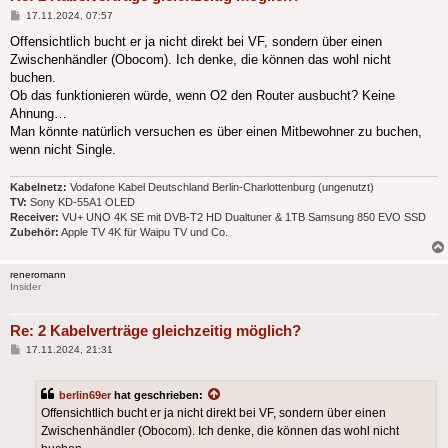
Beitrag
17.11.2024, 07:57
Offensichtlich bucht er ja nicht direkt bei VF, sondern über einen
Zwischenhändler (Obocom). Ich denke, die können das wohl nicht
buchen.
Ob das funktionieren würde, wenn O2 den Router ausbucht? Keine
Ahnung…
Man könnte natürlich versuchen es über einen Mitbewohner zu buchen,
wenn nicht Single.
Kabelnetz:
Vodafone Kabel Deutschland Berlin-Charlottenburg (ungenutzt)
TV:
Sony KD-55A1 OLED
Receiver:
VU+ UNO 4K SE mit DVB-T2 HD Dualtuner & 1TB Samsung 850 EVO SSD
Zubehör:
Apple TV 4K für Waipu TV und Co.
reneromann
Insider
Re: 2 Kabelverträge gleichzeitig möglich?
Beitrag
17.11.2024, 21:31
berlin69er
hat geschrieben:
Offensichtlich bucht er ja nicht direkt bei VF, sondern über einen
Zwischenhändler (Obocom). Ich denke, die können das wohl nicht