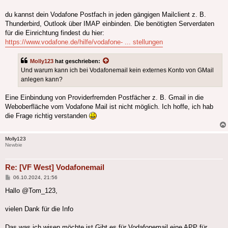
du kannst dein Vodafone Postfach in jeden gängigen Mailclient z. B.
Thunderbird, Outlook über IMAP einbinden. Die benötigten Serverdaten
für die Einrichtung findest du hier:
https://www.vodafone.de/hilfe/vodafone- ... stellungen
Molly123
hat geschrieben:
Und warum kann ich bei Vodafonemail kein externes Konto von GMail
anlegen kann?
Eine Einbindung von Providerfremden Postfächer z. B. Gmail in die
Weboberfläche vom Vodafone Mail ist nicht möglich. Ich hoffe, ich hab
die Frage richtig verstanden
Molly123
Newbie
Re: [VF West] Vodafonemail
Beitrag
06.10.2024, 21:56
Hallo @Tom_123,
vielen Dank für die Info
Das was ich wisen möchte ist Gibt es für Vodafonemail eine APP für