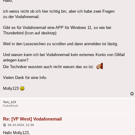
Hallo,
ich weiss nicht ob ich hier richtig bin, aber ich habe zwei Fragen
zu der Vodafonemail.
Gibt es für Vodafonemail eine APP für Windows 11, so wie bei
Thunderbird (Icon auf desktop)
Weil in den Lesezeichen zu scrollen und dann anmelden ist lästig.
Und warum kann ich bei Vodafonemail kein externes Konto von GMail
anlegen kann?
Die Techniker wussten auch nicht warum das so ist.
Vielen Dank für eine Info.
Molly123
Tom_123
Kabelfreak
Re: [VF West] Vodafonemail
Beitrag
06.10.2024, 21:36
Hallo Molly123,