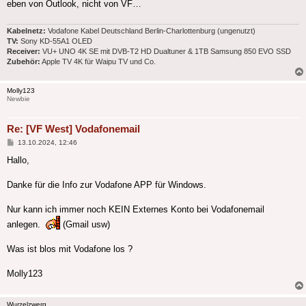
eben von Outlook, nicht von VF…
Kabelnetz:
Vodafone Kabel Deutschland Berlin-Charlottenburg (ungenutzt)
TV:
Sony KD-55A1 OLED
Receiver:
VU+ UNO 4K SE mit DVB-T2 HD Dualtuner & 1TB Samsung 850 EVO SSD
Zubehör:
Apple TV 4K für Waipu TV und Co.
Molly123
Newbie
Re: [VF West] Vodafonemail
Beitrag
13.10.2024, 12:46
Hallo,
Danke für die Info zur Vodafone APP für Windows.
Nur kann ich immer noch KEIN Externes Konto bei Vodafonemail
anlegen.
(Gmail usw)
Was ist blos mit Vodafone los ?
Molly123
Wurzelzwerg