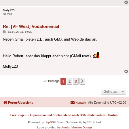
Molly123
Newbie
Re: [VF West] Vodafonemail
Beitrag
14.10.2024, 16:32
Neben Gmail bieten z.B. auch GMX und Web.de das an.
Hallo Robert, aber das klappt aber nicht (GMail usw.)
Molly123
1
2
3
Nächste
23 Beiträge
Gehe zu
Foren-Übersicht
Kontakt
Alle Zeiten sind
UTC+02:00
Forenregeln
-
Impressum und Kontaktstelle nach DSA
-
Datenschutz
-
Partner
Powered by
phpBB
® Forum Software © phpBB Limited
Logo provided by
Annika Miersen Design