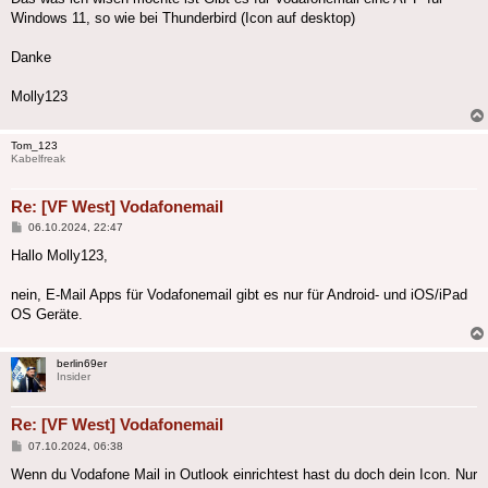
Windows 11, so wie bei Thunderbird (Icon auf desktop)
Danke
Molly123
Tom_123
Kabelfreak
Re: [VF West] Vodafonemail
Beitrag
06.10.2024, 22:47
Hallo Molly123,
nein, E-Mail Apps für Vodafonemail gibt es nur für Android- und iOS/iPad
OS Geräte.
berlin69er
Insider
Re: [VF West] Vodafonemail
Beitrag
07.10.2024, 06:38
Wenn du Vodafone Mail in Outlook einrichtest hast du doch dein Icon. Nur