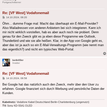
Fortgeschrittener
Re: [VF West] Vodafonemail
Beitrag
14.10.2024, 08:20
Öhm... dumme Frage mal: Macht das überhaupt ein E-Mail-Provider?
Also Mailadressen von anderen Anbietern bei sich integrieren. Kann ich
mir nicht wirklich vorstellen, hab es aber auch noch nie probiert. Denn
genau für den Zweck gibt es ja eben diese Programme wie Outlook,
Thunderbird und wie sie alle heißen. Klar, in der App von Google geht es,
aber das ist ja auch so ein E-Mail-Verwaltungs-Programm (wie nennt man
das eigentlich?) und nicht ein typisches Web-Portal.
berlin69er
Insider
Re: [VF West] Vodafonemail
Beitrag
14.10.2024, 08:58
Bei Google hat das natürlich auch den Zweck, mehr über den User zu
erfahren. Google finanziert sich durch Werbung und persönliche Daten der
Kunden.
Kabelnetz:
Vodafone Kabel Deutschland Berlin-Charlottenburg (ungenutzt)
TV:
Sony KD-55A1 OLED