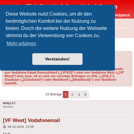
Inoffizielles Vodafone-Kabel-Forum
Diese Website nutzt Cookies, um dir den
Vodafone-Kabel-Helpdesk
bestmöglichen Komfort bei der Nutzung zu
FAQ
bieten. Durch die weitere Nutzung der Webseite
Foren-Übersicht
Offtopic
Andere Vodafone-Produkte
stimmst du der Verwendung von Cookies zu.
[VF West] Vodafonemail
Mehr erfahren
Forumsregeln
Forenregeln
Verstanden!
Bitte gib bei der Erstellung eines Threads im Feld „Präfix“ an, ob du Kunde
von Vodafone Kabel Deutschland („[VFKD]“) oder von Vodafone West („[VF
West]“) bist, bzw. ob es sich um sonstige Anfragen zu DSL („[DSL]“),
Glasfaser („[Glasfaser]“) oder Mobilfunk („[Mobilfunk]“) von Vodafone
handelt.
1
2
3
Nächste
23 Beiträge
Molly123
Newbie
[VF West] Vodafonemail
Beitrag
06.10.2024, 15:06