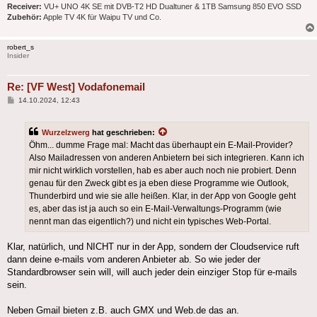
Receiver:
VU+ UNO 4K SE mit DVB-T2 HD Dualtuner & 1TB Samsung 850 EVO SSD
Zubehör:
Apple TV 4K für Waipu TV und Co.
robert_s
Insider
Re: [VF West] Vodafonemail
Beitrag
14.10.2024, 12:43
Wurzelzwerg
hat geschrieben:
Öhm... dumme Frage mal: Macht das überhaupt ein E-Mail-Provider?
Also Mailadressen von anderen Anbietern bei sich integrieren. Kann ich
mir nicht wirklich vorstellen, hab es aber auch noch nie probiert. Denn
genau für den Zweck gibt es ja eben diese Programme wie Outlook,
Thunderbird und wie sie alle heißen. Klar, in der App von Google geht
es, aber das ist ja auch so ein E-Mail-Verwaltungs-Programm (wie
nennt man das eigentlich?) und nicht ein typisches Web-Portal.
Klar, natürlich, und NICHT nur in der App, sondern der Cloudservice ruft
dann deine e-mails vom anderen Anbieter ab. So wie jeder der
Standardbrowser sein will, will auch jeder dein einziger Stop für e-mails
sein.
Neben Gmail bieten z.B. auch GMX und Web.de das an.