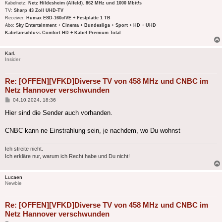
Kabelnetz:
Netz Hildesheim (Alfeld). 862 MHz und 1000 Mbit/s
TV:
Sharp 43 Zoll UHD-TV
Receiver:
Humax ESD-160c/VE + Festplatte 1 TB
Abo:
Sky Entertainment + Cinema + Bundesliga + Sport + HD + UHD
Kabelanschluss Comfort HD + Kabel Premium Total
Karl.
Insider
Re: [OFFEN][VFKD]Diverse TV von 458 MHz und CNBC im
Netz Hannover verschwunden
Beitrag
04.10.2024, 18:36
Hier sind die Sender auch vorhanden.
CNBC kann ne Einstrahlung sein, je nachdem, wo Du wohnst
Ich streite nicht.
Ich erkläre nur, warum ich Recht habe und Du nicht!
Lucaen
Newbie
Re: [OFFEN][VFKD]Diverse TV von 458 MHz und CNBC im
Netz Hannover verschwunden