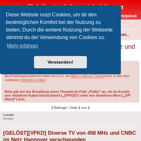
Inoffizielles Vodafone-Kabel-Forum
Diese Website nutzt Cookies, um dir den
Vodafone-Kabel-Helpdesk
bestmöglichen Komfort bei der Nutzung zu
FAQ
bieten. Durch die weitere Nutzung der Webseite
Foren-Übersicht
Fernsehen und Radio über Kabel
Störungen und Ausfälle
Einspeisefehler und überregionale Störungen
stimmst du der Verwendung von Cookies zu.
[GELÖST][VFKD] Diverse TV von 458 MHz und
Mehr erfahren
CNBC im Netz Hannover verschwunden
Verstanden!
Forumsregeln
Forenregeln
Bei Empfangsproblemen lohnt sich u.U. ein
Blick in diesen Thread
bzw. in den dort
verlinkten
Helpdesk-Artikel
.
Bitte gib bei der Erstellung eines Threads im Feld „Präfix“ an, ob du Kunde
von Vodafone Kabel Deutschland („[VFKD]“) oder von Vodafone West („[VF
West]“) bist.
8 Beiträge • Seite
1
von
1
Lucaen
Newbie
[GELÖST][VFKD] Diverse TV von 458 MHz und CNBC
im Netz Hannover verschwunden