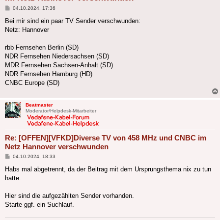
Beitrag
04.10.2024, 17:36
Bei mir sind ein paar TV Sender verschwunden:
Netz: Hannover
rbb Fernsehen Berlin (SD)
NDR Fernsehen Niedersachsen (SD)
MDR Fernsehen Sachsen-Anhalt (SD)
NDR Fernsehen Hamburg (HD)
CNBC Europe (SD)
Beatmaster
Moderator/Helpdesk-Mitarbeiter
Re: [OFFEN][VFKD]Diverse TV von 458 MHz und CNBC im
Netz Hannover verschwunden
Beitrag
04.10.2024, 18:33
Habs mal abgetrennt, da der Beitrag mit dem Ursprungsthema nix zu tun
hatte.
Hier sind die aufgezählten Sender vorhanden.
Starte ggf. ein Suchlauf.