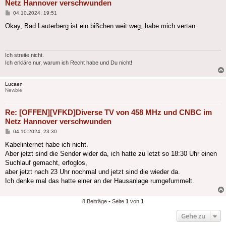
Netz Hannover verschwunden
Beitrag
04.10.2024, 19:51
Okay, Bad Lauterberg ist ein bißchen weit weg, habe mich vertan.
Ich streite nicht.
Ich erkläre nur, warum ich Recht habe und Du nicht!
Lucaen
Newbie
Re: [OFFEN][VFKD]Diverse TV von 458 MHz und CNBC im
Netz Hannover verschwunden
Beitrag
04.10.2024, 23:30
Kabelinternet habe ich nicht.
Aber jetzt sind die Sender wider da, ich hatte zu letzt so 18:30 Uhr einen
Suchlauf gemacht, erfoglos,
aber jetzt nach 23 Uhr nochmal und jetzt sind die wieder da.
Ich denke mal das hatte einer an der Hausanlage rumgefummelt.
8 Beiträge • Seite
1
von
1
Gehe zu