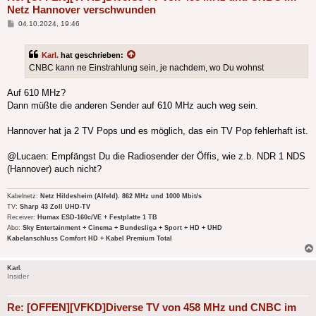
Netz Hannover verschwunden
Beitrag
04.10.2024, 19:46
Karl.
hat geschrieben:
CNBC kann ne Einstrahlung sein, je nachdem, wo Du wohnst
Auf 610 MHz?
Dann müßte die anderen Sender auf 610 MHz auch weg sein.
Hannover hat ja 2 TV Pops und es möglich, das ein TV Pop fehlerhaft ist.
@Lucaen: Empfängst Du die Radiosender der Öffis, wie z.b. NDR 1 NDS
(Hannover) auch nicht?
Kabelnetz:
Netz Hildesheim (Alfeld). 862 MHz und 1000 Mbit/s
TV:
Sharp 43 Zoll UHD-TV
Receiver:
Humax ESD-160c/VE + Festplatte 1 TB
Abo:
Sky Entertainment + Cinema + Bundesliga + Sport + HD + UHD
Kabelanschluss Comfort HD + Kabel Premium Total
Karl.
Insider
Re: [OFFEN][VFKD]Diverse TV von 458 MHz und CNBC im