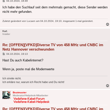
Beitrag
04.10.2024, 18:49
Ich habe den Suchlauf seit dem mehrmals gemacht, diese Sender werden
nicht mehr gefunden.
Zuletzt geändert von
Lucaen
am 04.10.2024, 19:10, insgesamt 1-mal geändert.
Karl.
Insider
Re: [OFFEN][VFKD]Diverse TV von 458 MHz und CNBC im
Netz Hannover verschwunden
Beitrag
04.10.2024, 19:13
Hast Du auch Kabelinternet?
Wenn ja, poste mal die Modemwerte
Ich streite nicht.
Ich erkläre nur, warum ich Recht habe und Du nicht!
Beatmaster
Moderator/Helpdesk-Mitarbeiter
Re: [OFFEN][VFKD]Diverse TV von 458 MHz und CNBC im