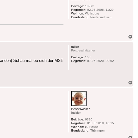
Beiträge:
13975
Registriert:
02.06.2006, 11:20
Wohnort:
Wolfsburg
Bundesland:
Niedersachsen
Na
ob
millen
Fortgeschrittener
Beiträge:
150
orhanden) Schau mal ob sich der MSE
Registriert:
07.05.2020, 00:02
Na
ob
Besserwisser
Insider
Beiträge:
6390
Registriert:
01.08.2010, 16:15
Wohnort:
zu Hause
Bundesland:
Thüringen
Na