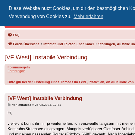
Diese Website nutzt Cookies, um dir den bestmöglichen Kom
Inoff
Verwendung von Cookies zu.
Mehr erfahren
Der Treffp
FAQ
Foren-Übersicht
Internet und Telefon über Kabel
Störungen, Ausfälle 
[VF West] Instabile Verbindung
Forumsregeln
Forenregeln
Bitte gib bei der Erstellung eines Threads im Feld „Präfix“ an, ob du Kunde vo
[VF West] Instabile Verbindung
Beitrag
von
auranias
»
25.08.2024, 17:31
Hi,
vielleicht könnt ihr mir ja weiterhelfen, ich verzweifle langsam mit mei
Karlsruhe/Stutensee eingezogen. Mangels verfügbarer Glasfaser-Anbindu
und mir einen passenden Router (Fritzbox 6690) gekauft. Nach Inbetrieb