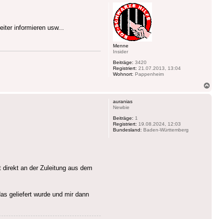
ter informieren usw...
Menne
Insider
Beiträge:
3420
Registriert:
21.07.2013, 13:04
Wohnort:
Pappenheim
Na
ob
auranias
Newbie
Beiträge:
1
Registriert:
19.08.2024, 12:03
Bundesland:
Baden-Württemberg
t direkt an der Zuleitung aus dem
das geliefert wurde und mir dann