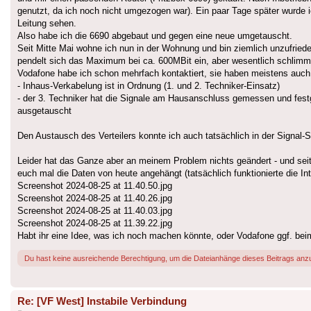
genutzt, da ich noch nicht umgezogen war). Ein paar Tage später wurde i
Leitung sehen.
Also habe ich die 6690 abgebaut und gegen eine neue umgetauscht.
Seit Mitte Mai wohne ich nun in der Wohnung und bin ziemlich unzufrieden
pendelt sich das Maximum bei ca. 600MBit ein, aber wesentlich schlimm
Vodafone habe ich schon mehrfach kontaktiert, sie haben meistens auch s
- Inhaus-Verkabelung ist in Ordnung (1. und 2. Techniker-Einsatz)
- der 3. Techniker hat die Signale am Hausanschluss gemessen und festges
ausgetauscht
Den Austausch des Verteilers konnte ich auch tatsächlich in der Signal-S
Leider hat das Ganze aber an meinem Problem nichts geändert - und seit ic
euch mal die Daten von heute angehängt (tatsächlich funktionierte die I
Screenshot 2024-08-25 at 11.40.50.jpg
Screenshot 2024-08-25 at 11.40.26.jpg
Screenshot 2024-08-25 at 11.40.03.jpg
Screenshot 2024-08-25 at 11.39.22.jpg
Habt ihr eine Idee, was ich noch machen könnte, oder Vodafone ggf. beim
Du hast keine ausreichende Berechtigung, um die Dateianhänge dieses Beitrags anz
Re: [VF West] Instabile Verbindung