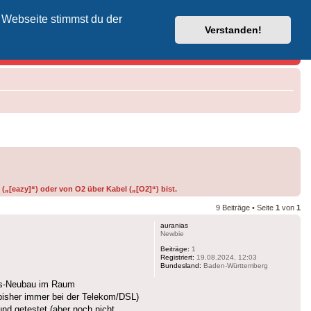
 Webseite stimmst du der
Vodafone-Kabel-Helpdesk
Verstanden!
(„[eazy]“) oder von O2 über Kabel („[O2]“) bist.
9 Beiträge • Seite
1
von
1
auranias
Newbie
Beiträge:
1
Registriert:
19.08.2024, 12:03
Bundesland:
Baden-Württemberg
haus-Neubau im Raum
bisher immer bei der Telekom/DSL)
nd getestet (aber noch nicht