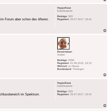
ob
Hoppelhase
Kabelexperte
Beiträge:
920
r im Forum aber schon des öfteren.
Registriert:
26.07.2017, 18:42
Na
ob
Besserwisser
Insider
Beiträge:
6390
Registriert:
01.08.2010, 16:15
Wohnort:
zu Hause
Bundesland:
Thüringen
Na
ob
Hoppelhase
Kabelexperte
Beiträge:
920
schlussbereich im Spektrum.
Registriert:
26.07.2017, 18:42
Na
ob