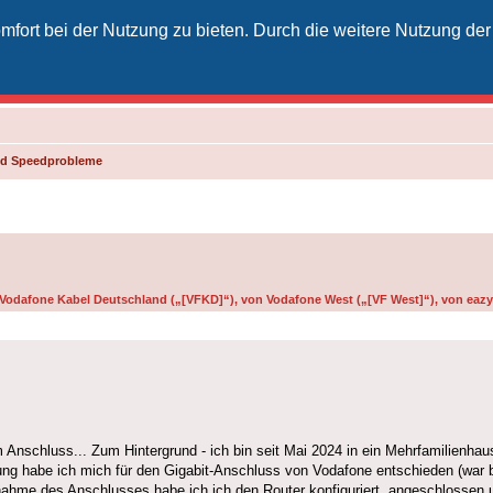
fort bei der Nutzung zu bieten. Durch die weitere Nutzung der
izielles Vodafone-Kabel-Forum
unkt für Kabelkunden von Vodafone - von Kunden für Kunden
und Speedprobleme
n Vodafone Kabel Deutschland („[VFKD]“), von Vodafone West („[VF West]“), von eazy 
nem Anschluss... Zum Hintergrund - ich bin seit Mai 2024 in ein Mehrfamilien
ng habe ich mich für den Gigabit-Anschluss von Vodafone entschieden (war 
nahme des Anschlusses habe ich ich den Router konfiguriert, angeschlossen u