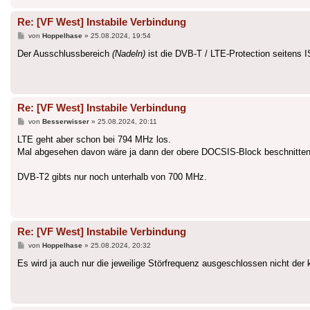
Re: [VF West] Instabile Verbindung
Beitrag
von
Hoppelhase
»
25.08.2024, 19:54
Der Ausschlussbereich
(Nadeln)
ist die DVB-T / LTE-Protection seitens 
Re: [VF West] Instabile Verbindung
Beitrag
von
Besserwisser
»
25.08.2024, 20:11
LTE geht aber schon bei 794 MHz los.
Mal abgesehen davon wäre ja dann der obere DOCSIS-Block beschnitten
DVB-T2 gibts nur noch unterhalb von 700 MHz.
Re: [VF West] Instabile Verbindung
Beitrag
von
Hoppelhase
»
25.08.2024, 20:32
Es wird ja auch nur die jeweilige Störfrequenz ausgeschlossen nicht d