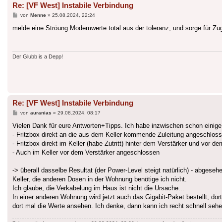
Re: [VF West] Instabile Verbindung
Beitrag
von
Menne
»
25.08.2024, 22:24
melde eine Ströung Modemwerte total aus der toleranz, und sorge für Zu
Der Glubb is a Depp!
Re: [VF West] Instabile Verbindung
Beitrag
von
auranias
»
29.08.2024, 08:17
Vielen Dank für eure Antworten+Tipps. Ich habe inzwischen schon einig
- Fritzbox direkt an die aus dem Keller kommende Zuleitung angeschlos
- Fritzbox direkt im Keller (habe Zutritt) hinter dem Verstärker und vor
- Auch im Keller vor dem Verstärker angeschlossen
-> überall dasselbe Resultat (der Power-Level steigt natürlich) - abgeseh
Keller, die anderen Dosen in der Wohnung benötige ich nicht.
Ich glaube, die Verkabelung im Haus ist nicht die Ursache...
In einer anderen Wohnung wird jetzt auch das Gigabit-Paket bestellt, dor
dort mal die Werte ansehen. Ich denke, dann kann ich recht schnell sehe