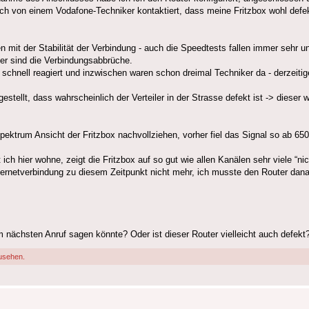
ch von einem Vodafone-Techniker kontaktiert, dass meine Fritzbox wohl defek
 mit der Stabilität der Verbindung - auch die Speedtests fallen immer sehr u
er sind die Verbindungsabbrüche.
chnell reagiert und inzwischen waren schon dreimal Techniker da - derzeitig
tellt, dass wahrscheinlich der Verteiler in der Strasse defekt ist -> dieser 
pektrum Ansicht der Fritzbox nachvollziehen, vorher fiel das Signal so ab 65
h hier wohne, zeigt die Fritzbox auf so gut wie allen Kanälen sehr viele “nich
nternetverbindung zu diesem Zeitpunkt nicht mehr, ich musste den Router dan
 nächsten Anruf sagen könnte? Oder ist dieser Router vielleicht auch defekt
usehen.