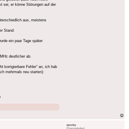
t sei, er könne Störungen auf der
nterschiedlich aus, meistens
er Stand:
wurde ein paar Tage später
0MHz deutlicher ab.
t korrigierbare Fehler” an, ich hab
ach mehrmals neu starten):
?
Na
ob
spooky
Ehrenmitglied