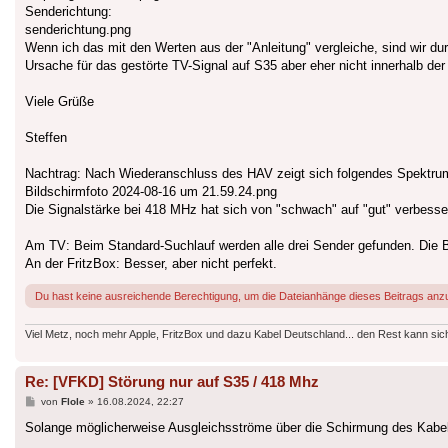
Senderichtung:
senderichtung.png
Wenn ich das mit den Werten aus der "Anleitung" vergleiche, sind wir du
Ursache für das gestörte TV-Signal auf S35 aber eher nicht innerhalb de
Viele Grüße
Steffen
Nachtrag: Nach Wiederanschluss des HAV zeigt sich folgendes Spektr
Bildschirmfoto 2024-08-16 um 21.59.24.png
Die Signalstärke bei 418 MHz hat sich von "schwach" auf "gut" verbesse
Am TV: Beim Standard-Suchlauf werden alle drei Sender gefunden. Die Bild
An der FritzBox: Besser, aber nicht perfekt.
Du hast keine ausreichende Berechtigung, um die Dateianhänge dieses Beitrags anz
Viel Metz, noch mehr Apple, FritzBox und dazu Kabel Deutschland... den Rest kann sic
Re: [VFKD] Störung nur auf S35 / 418 Mhz
Beitrag
von
Flole
»
16.08.2024, 22:27
Solange möglicherweise Ausgleichsströme über die Schirmung des Kabel