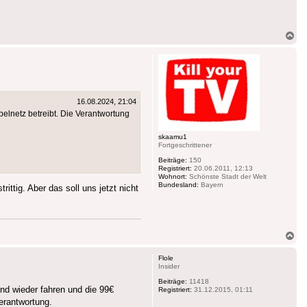
Na
ob
16.08.2024, 21:04
elnetz betreibt. Die Verantwortung
skaamu1
Fortgeschrittener
Beiträge:
150
Registriert:
20.06.2011, 12:13
Wohnort:
Schönste Stadt der Welt
Bundesland:
Bayern
ittig. Aber das soll uns jetzt nicht
Na
ob
Flole
Insider
Beiträge:
11418
nd wieder fahren und die 99€
Registriert:
31.12.2015, 01:11
erantwortung.