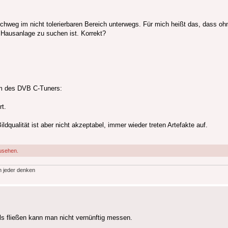
rchweg im nicht tolerierbaren Bereich unterwegs. Für mich heißt das, dass oh
r Hausanlage zu suchen ist. Korrekt?
um des DVB C-Tuners:
rt.
qualität ist aber nicht akzeptabel, immer wieder treten Artefakte auf.
usehen.
h jeder denken
s fließen kann man nicht vernünftig messen.