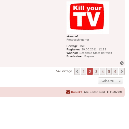
skaamu1
Fortgeschrittener
Beiträge:
150
Registriert:
20.06.2011, 12:13
Wohnort:
Schönste Stadt der Welt
Bundesland:
Bayern
Na
ob
1
2
3
4
5
6
Vorherige
N
54 Beiträge
Gehe zu
Kontakt
Alle Zeiten sind
UTC+02:00