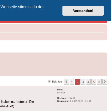
 Webseite stimmst du der
Vodafone-Kabel-Helpdesk
Verstanden!
1
2
3
4
5
6
Vorherige
N
54 Beiträge
Flole
Insider
Beiträge:
11418
Registriert:
31.12.2015, 01:11
Kabelnetz betreibt. Die
siehe AGB).