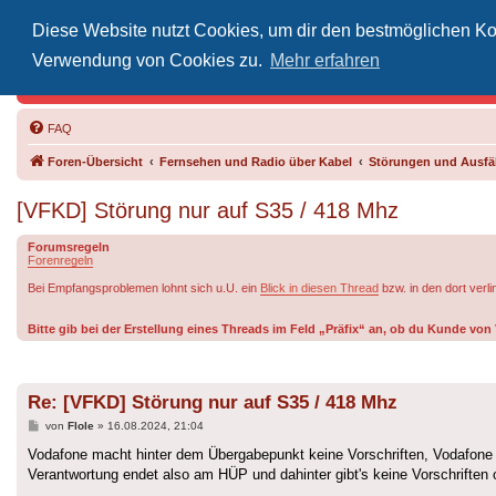
Diese Website nutzt Cookies, um dir den bestmöglichen Kom
Inoff
Verwendung von Cookies zu.
Mehr erfahren
Der Treffp
FAQ
Foren-Übersicht
Fernsehen und Radio über Kabel
Störungen und Ausfäl
[VFKD] Störung nur auf S35 / 418 Mhz
Forumsregeln
Forenregeln
Bei Empfangsproblemen lohnt sich u.U. ein
Blick in diesen Thread
bzw. in den dort verl
Bitte gib bei der Erstellung eines Threads im Feld „Präfix“ an, ob du Kunde v
Re: [VFKD] Störung nur auf S35 / 418 Mhz
Beitrag
von
Flole
»
16.08.2024, 21:04
Vodafone macht hinter dem Übergabepunkt keine Vorschriften, Vodafone 
Verantwortung endet also am HÜP und dahinter gibt's keine Vorschriften o