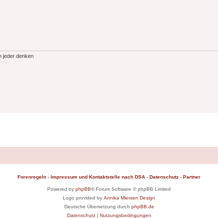
h jeder denken
Forenregeln
-
Impressum und Kontaktstelle nach DSA
-
Datenschutz
-
Partner
Powered by
phpBB
® Forum Software © phpBB Limited
Logo provided by
Annika Miersen Design
Deutsche Übersetzung durch
phpBB.de
Datenschutz
|
Nutzungsbedingungen