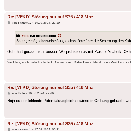
Re: [VFKD] Störung nur auf S35 / 418 Mhz
Beitrag
von
skaamu1
»
16.08.2024, 22:39
Flole
hat geschrieben:
Solange möglicherweise Ausgleichsströme über die Schirmung des Kabe
Geht halt gerade nicht besser. Wir probieren es mit Pareto, Analytik, O
Viel Metz, noch mehr Apple, FritzBox und dazu Kabel Deutschland... den Rest kann sic
Re: [VFKD] Störung nur auf S35 / 418 Mhz
Beitrag
von
Flole
»
16.08.2024, 22:46
Naja da der fehlende Potentialausgleich sowieso in Ordnung gebracht w
Re: [VFKD] Störung nur auf S35 / 418 Mhz
Beitrag
von
skaamu1
»
17.08.2024, 09:31