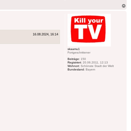
Na
ob
16.08.2024, 16:14
skaamu1
Fortgeschrittener
Beiträge:
150
Registriert:
20.06.2011, 12:13
Wohnort:
Schönste Stadt der Welt
Bundesland:
Bayern