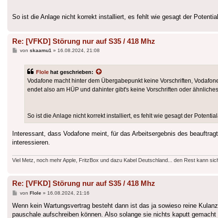
So ist die Anlage nicht korrekt installiert, es fehlt wie gesagt der Potentia
Re: [VFKD] Störung nur auf S35 / 418 Mhz
Beitrag
von
skaamu1
»
16.08.2024, 21:08
Flole
hat geschrieben:
Vodafone macht hinter dem Übergabepunkt keine Vorschriften, Vodafone
endet also am HÜP und dahinter gibt's keine Vorschriften oder ähnliches
So ist die Anlage nicht korrekt installiert, es fehlt wie gesagt der Potentia
Interessant, dass Vodafone meint, für das Arbeitsergebnis des beauftragte
interessieren.
Viel Metz, noch mehr Apple, FritzBox und dazu Kabel Deutschland... den Rest kann sic
Re: [VFKD] Störung nur auf S35 / 418 Mhz
Beitrag
von
Flole
»
16.08.2024, 21:16
Wenn kein Wartungsvertrag besteht dann ist das ja sowieso reine Kula
pauschale aufschreiben können. Also solange sie nichts kaputt gemacht