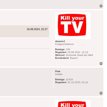
Na
ob
16.08.2024, 22:27
skaamu1
Fortgeschrittener
Beiträge:
150
Registriert:
20.06.2011, 12:13
Wohnort:
Schönste Stadt der Welt
Bundesland:
Bayern
Na
ob
Flole
Insider
Beiträge:
11418
Registriert:
31.12.2015, 01:11
Na
ob