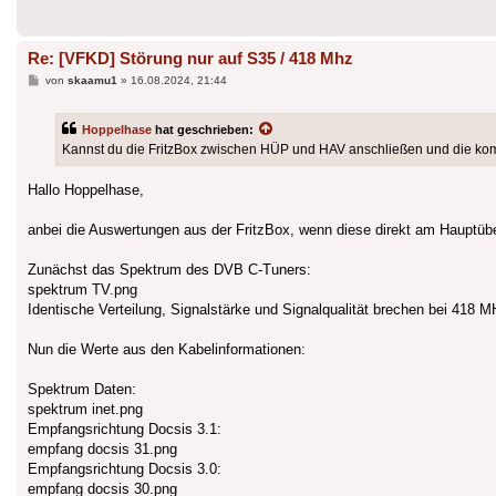
Re: [VFKD] Störung nur auf S35 / 418 Mhz
Beitrag
von
skaamu1
»
16.08.2024, 21:44
Hoppelhase
hat geschrieben:
Kannst du die FritzBox zwischen HÜP und HAV anschließen und die ko
Hallo Hoppelhase,
anbei die Auswertungen aus der FritzBox, wenn diese direkt am Hauptüb
Zunächst das Spektrum des DVB C-Tuners:
spektrum TV.png
Identische Verteilung, Signalstärke und Signalqualität brechen bei 418 M
Nun die Werte aus den Kabelinformationen:
Spektrum Daten:
spektrum inet.png
Empfangsrichtung Docsis 3.1:
empfang docsis 31.png
Empfangsrichtung Docsis 3.0:
empfang docsis 30.png