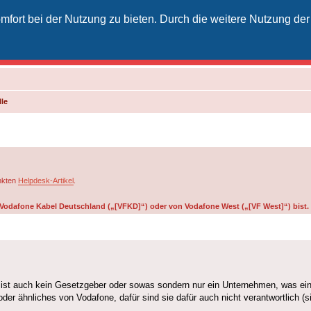
fort bei der Nutzung zu bieten. Durch die weitere Nutzung der
izielles Vodafone-Kabel-Forum
unkt für Kabelkunden von Vodafone - von Kunden für Kunden
le
inkten
Helpdesk-Artikel
.
on Vodafone Kabel Deutschland („[VFKD]“) oder von Vodafone West („[VF West]“) bist.
ist auch kein Gesetzgeber oder sowas sondern nur ein Unternehmen, was ein 
der ähnliches von Vodafone, dafür sind sie dafür auch nicht verantwortlich (