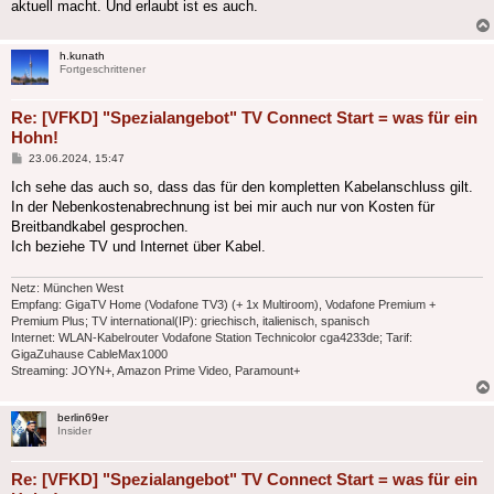
aktuell macht. Und erlaubt ist es auch.
h.kunath
Fortgeschrittener
Re: [VFKD] "Spezialangebot" TV Connect Start = was für ein
Hohn!
Beitrag
23.06.2024, 15:47
Ich sehe das auch so, dass das für den kompletten Kabelanschluss gilt.
In der Nebenkostenabrechnung ist bei mir auch nur von Kosten für
Breitbandkabel gesprochen.
Ich beziehe TV und Internet über Kabel.
Netz: München West
Empfang: GigaTV Home (Vodafone TV3) (+ 1x Multiroom), Vodafone Premium +
Premium Plus; TV international(IP): griechisch, italienisch, spanisch
Internet: WLAN-Kabelrouter Vodafone Station Technicolor cga4233de; Tarif:
GigaZuhause CableMax1000
Streaming: JOYN+, Amazon Prime Video, Paramount+
berlin69er
Insider
Re: [VFKD] "Spezialangebot" TV Connect Start = was für ein