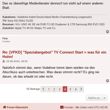
Das es übereifrige Medienberater dennoch tun steht auf einem anderen
Blatt.
Kabelnetz:
Vodafone Kabel Deutschland Berlin-Charlottenburg (ungenutzt)
TV:
Sony KD-55A1 OLED
Receiver:
VU+ UNO 4K SE mit DVB-T2 HD Dualtuner & 1TB Samsung 850 EVO SSD
Zubehör:
Apple TV 4K für Waipu TV und Co.
Flole
Insider
Re: [VFKD] "Spezialangebot" TV Connect Start = was für ein
Hohn!
Beitrag
23.06.2024, 20:52
Natürlich stimmt das, wenn Vodafone trennt dann würden sie den
Abschluss auch unterbrechen. Was daran stimmt nicht? Es ging nie
darum, ob das erlaubt ist oder nicht.
1
2
3
4
5
6
Vorherige
Nächste
55 Beiträge
Gehe zu
Foren-Übersicht
Kontakt
Alle Zeiten sind
UTC+02:00