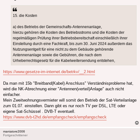
15. die Kosten
a) des Betriebs der Gemeinschafts-Antennenanlage,
hierzu gehören die Kosten des Betriebsstroms und die Kosten der
regelmäßigen Prüfung ihrer Betriebsbereitschaft einschließlich ihrer
Einstellung durch eine Fachkraft, bis zum 30. Juni 2024 außerdem das
Nutzungsentgelt für eine nicht zu dem Gebäude gehörende
Antennenanlage sowie die Gebühren, die nach dem
Urheberrechtsgesetz für die Kabelweitersendung entstehen,
https://www.gesetze-im-internet.de/betrkv/__2.html
Da man mit 15b "Breitband(Kabel) Anschluss" Verständnisprobleme hat,
wird die NK-Abrechnung einer "Antennen(verteil)Anlage" auch nicht
einfacher.
Mein Zweitwohnungsvermieter will somit den Betrieb der Sat-Verteilanlage
zum 01.07. einstellen. Dann gibt es nur noch TV per DSL, LTE oder
eigene Sat-Schüssel . DVB-T eventuell.
https://www.dvb-t2hd.de/empfangscheck/empfangscheck
maniatore2006
Fortgeschrittener