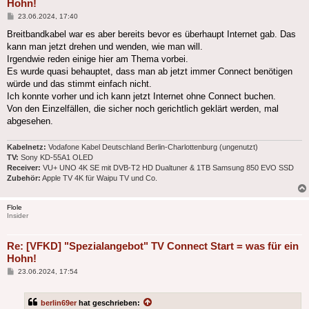
Hohn!
Beitrag
23.06.2024, 17:40
Breitbandkabel war es aber bereits bevor es überhaupt Internet gab. Das
kann man jetzt drehen und wenden, wie man will.
Irgendwie reden einige hier am Thema vorbei.
Es wurde quasi behauptet, dass man ab jetzt immer Connect benötigen
würde und das stimmt einfach nicht.
Ich konnte vorher und ich kann jetzt Internet ohne Connect buchen.
Von den Einzelfällen, die sicher noch gerichtlich geklärt werden, mal
abgesehen.
Kabelnetz:
Vodafone Kabel Deutschland Berlin-Charlottenburg (ungenutzt)
TV:
Sony KD-55A1 OLED
Receiver:
VU+ UNO 4K SE mit DVB-T2 HD Dualtuner & 1TB Samsung 850 EVO SSD
Zubehör:
Apple TV 4K für Waipu TV und Co.
Flole
Insider
Re: [VFKD] "Spezialangebot" TV Connect Start = was für ein
Hohn!
Beitrag
23.06.2024, 17:54
berlin69er
hat geschrieben: