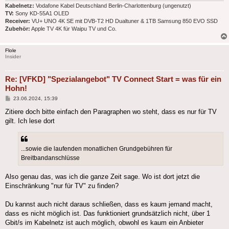
Kabelnetz:
Vodafone Kabel Deutschland Berlin-Charlottenburg (ungenutzt)
TV:
Sony KD-55A1 OLED
Receiver:
VU+ UNO 4K SE mit DVB-T2 HD Dualtuner & 1TB Samsung 850 EVO SSD
Zubehör:
Apple TV 4K für Waipu TV und Co.
Flole
Insider
Re: [VFKD] "Spezialangebot" TV Connect Start = was für ein
Hohn!
Beitrag
23.06.2024, 15:39
Zitiere doch bitte einfach den Paragraphen wo steht, dass es nur für TV
gilt. Ich lese dort
...sowie die laufenden monatlichen Grundgebühren für
Breitbandanschlüsse
Also genau das, was ich die ganze Zeit sage. Wo ist dort jetzt die
Einschränkung "nur für TV" zu finden?
Du kannst auch nicht daraus schließen, dass es kaum jemand macht,
dass es nicht möglich ist. Das funktioniert grundsätzlich nicht, über 1
Gbit/s im Kabelnetz ist auch möglich, obwohl es kaum ein Anbieter