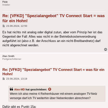
Flole
Insider
Re: [VFKD] "Spezialangebot" TV Connect Start = was
für ein Hohn!
Beitrag
23.06.2024, 12:50
Es hat nichts mit analog oder digital zutun, aber vom Prinzip her ist das
Gegenteil der Fall: Alles was nicht in der Betriebskostenverordnung
aufgeführt ist (also z.B. der Anschluss an ein nicht-Breitbandnetz) darf
nicht abgerechnet werden.
Alan Smith
Fortgeschrittener
Re: [VFKD] "Spezialangebot" TV Connect Start = was für ein
Hohn!
Beitrag
23.06.2024, 13:19
Alex-MD
hat geschrieben:
Wenn ich also meine 4 Reihenhäuser mit einem analogen TV-Netz
versorge darf ich TV weiterhin über Nebenkosten abrechnen?
Dafür gibt es Punkt 15a: