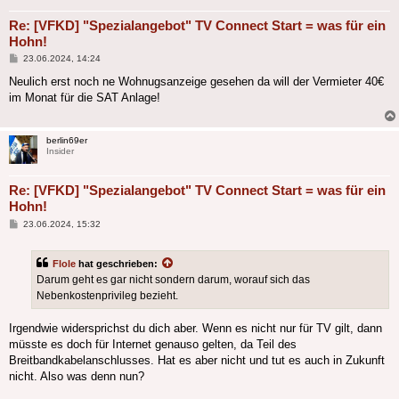
Re: [VFKD] "Spezialangebot" TV Connect Start = was für ein
Hohn!
Beitrag
23.06.2024, 14:24
Neulich erst noch ne Wohnugsanzeige gesehen da will der Vermieter 40€
im Monat für die SAT Anlage!
berlin69er
Insider
Re: [VFKD] "Spezialangebot" TV Connect Start = was für ein
Hohn!
Beitrag
23.06.2024, 15:32
Flole
hat geschrieben:
Darum geht es gar nicht sondern darum, worauf sich das
Nebenkostenprivileg bezieht.
Irgendwie widersprichst du dich aber. Wenn es nicht nur für TV gilt, dann
müsste es doch für Internet genauso gelten, da Teil des
Breitbandkabelanschlusses. Hat es aber nicht und tut es auch in Zukunft
nicht. Also was denn nun?