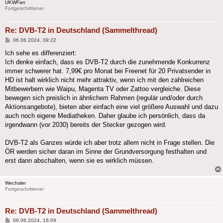
UKWFan
Fortgeschrittener
Re: DVB-T2 in Deutschland (Sammelthread)
Beitrag
06.06.2024, 09:22
Ich sehe es differenziert:
Ich denke einfach, dass es DVB-T2 durch die zunehmende Konkurrenz
immer schwerer hat. 7,99€ pro Monat bei Freenet für 20 Privatsender in
HD ist halt wirklich nicht mehr attraktiv, wenn ich mit den zahlreichen
Mitbewerbern wie Waipu, Magenta TV oder Zattoo vergleiche. Diese
bewegen sich preislich in ähnlichem Rahmen (regulär und/oder durch
Aktionsangebote), bieten aber einfach eine viel größere Auswahl und dazu
auch noch eigene Mediatheken. Daher glaube ich persönlich, dass da
irgendwann (vor 2030) bereits der Stecker gezogen wird.
DVB-T2 als Ganzes würde ich aber trotz allem nicht in Frage stellen. Die
ÖR werden sicher daran im Sinne der Grundversorgung festhalten und
erst dann abschalten, wenn sie es wirklich müssen.
Wechsler
Fortgeschrittener
Re: DVB-T2 in Deutschland (Sammelthread)
Beitrag
06.06.2024, 16:09