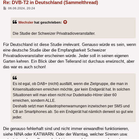
Re: DVB-T2 in Deutschland (Sammelthread)
Beitrag
06.06.2024, 20:24
Wechsler
hat geschrieben:
Die Studie der Schweizer Privatradioveranstalter.
Für Deutschland ist diese Studie irrelevant. Genauso würde es sein, wenn
eine deutsche Studie über die Empfangbarkeit Schweizer
Privatradioveranstalter erscheinen würde. Jeder soll in seinen eigenen
Garten kehren. Ein Blick über den Tellerand ist durchaus erwünscht, aber
das war es auch schon!
Es ist egal, ob DAB+ (nicht) ausfällt, wenn die Zielgruppe, die man in
Krisensituationen erreichen möchte, gar kein Endgerät hat. In solchen
Situationen will man eben nicht nur Dudelradio-Hörer über 60
erreichen, sondern ALLE.
Deshalb setzt man Katastrophenwarnungen inzwischen per SMS und
CB an Smartphones ab. So ein Endgerät hat nämlich derweil so gut wie
jeder.
Die genauso fehlerhaft sind und nicht immer einwandfrei funktionieren,
siehe NINA oder KATWARN. Oder der Warntag, welcher Sirenen usw.