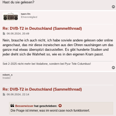
Hast du sie gelesen?
twen-fm
Ehrenmitglied
Re: DVB-T2 in Deutschland (Sammelthread)
Beitrag
06.06.2024, 20:49
Nein, brauche ich auch nicht, ich habe soviele andere gelesen oder online
angeschaut, das mir diese inzwischen aus den Ohren raushängen um das
ganze mal etwas überspitzt darzustellen. Es gibt hunderte Studien und
jeder dreht sich die Wahrheit so, wie es in den eigenen Kram passt.
Seit 2-2025 nicht mehr bei Vodafone, sondern bei Pyur Tele Columbus!
robert_s
Insider
Re: DVB-T2 in Deutschland (Sammelthread)
Beitrag
06.06.2024, 22:14
Besserwisser
hat geschrieben:
Die Frage ist immer, was im worst case noch funktioniert.