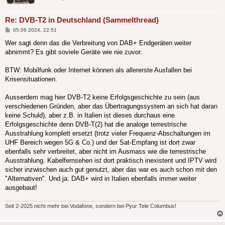
Re: DVB-T2 in Deutschland (Sammelthread)
Beitrag
05.06.2024, 22:51
Wer sagt denn das die Verbreitung von DAB+ Endgeräten weiter
abnimmt? Es gibt soviele Geräte wie nie zuvor.
BTW: Mobilfunk oder Internet können als allererste Ausfallen bei
Krisensituationen.
Ausserdem mag hier DVB-T2 keine Erfolgsgeschichte zu sein (aus
verschiedenen Gründen, aber das Übertragungssystem an sich hat daran
keine Schuld), aber z.B. in Italien ist dieses durchaus eine
Erfolgsgeschichte denn DVB-T(2) hat die analoge terrestrische
Ausstrahlung komplett ersetzt (trotz vieler Frequenz-Abschaltungen im
UHF Bereich wegen 5G & Co.) und der Sat-Empfang ist dort zwar
ebenfalls sehr verbreitet, aber nicht im Ausmass wie die terrestrische
Ausstrahlung. Kabelfernsehen ist dort praktisch inexistent und IPTV wird
sicher inzwischen auch gut genutzt, aber das war es auch schon mit den
"Alternativen". Und ja: DAB+ wird in Italien ebenfalls immer weiter
ausgebaut!
Seit 2-2025 nicht mehr bei Vodafone, sondern bei Pyur Tele Columbus!