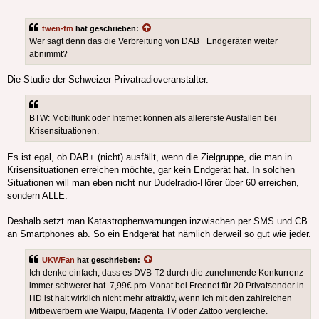
twen-fm
hat geschrieben:
Wer sagt denn das die Verbreitung von DAB+ Endgeräten weiter
abnimmt?
Die Studie der Schweizer Privatradioveranstalter.
BTW: Mobilfunk oder Internet können als allererste Ausfallen bei
Krisensituationen.
Es ist egal, ob DAB+ (nicht) ausfällt, wenn die Zielgruppe, die man in
Krisensituationen erreichen möchte, gar kein Endgerät hat. In solchen
Situationen will man eben nicht nur Dudelradio-Hörer über 60 erreichen,
sondern ALLE.
Deshalb setzt man Katastrophenwarnungen inzwischen per SMS und CB
an Smartphones ab. So ein Endgerät hat nämlich derweil so gut wie jeder.
UKWFan
hat geschrieben:
Ich denke einfach, dass es DVB-T2 durch die zunehmende Konkurrenz
immer schwerer hat. 7,99€ pro Monat bei Freenet für 20 Privatsender in
HD ist halt wirklich nicht mehr attraktiv, wenn ich mit den zahlreichen
Mitbewerbern wie Waipu, Magenta TV oder Zattoo vergleiche.