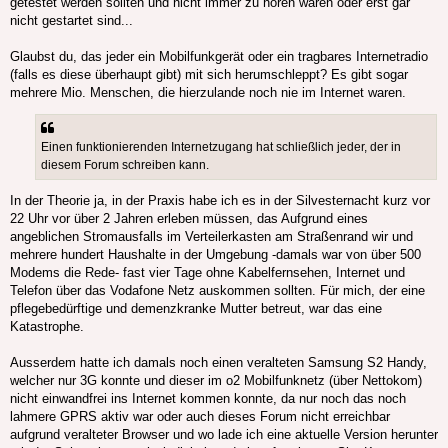
getestet werden sollten und nicht immer zu hören waren oder erst gar
nicht gestartet sind...
Glaubst du, das jeder ein Mobilfunkgerät oder ein tragbares Internetradio
(falls es diese überhaupt gibt) mit sich herumschleppt? Es gibt sogar
mehrere Mio. Menschen, die hierzulande noch nie im Internet waren.
Einen funktionierenden Internetzugang hat schließlich jeder, der in
diesem Forum schreiben kann.
In der Theorie ja, in der Praxis habe ich es in der Silvesternacht kurz vor
22 Uhr vor über 2 Jahren erleben müssen, das Aufgrund eines
angeblichen Stromausfalls im Verteilerkasten am Straßenrand wir und
mehrere hundert Haushalte in der Umgebung -damals war von über 500
Modems die Rede- fast vier Tage ohne Kabelfernsehen, Internet und
Telefon über das Vodafone Netz auskommen sollten. Für mich, der eine
pflegebedürftige und demenzkranke Mutter betreut, war das eine
Katastrophe.
Ausserdem hatte ich damals noch einen veralteten Samsung S2 Handy,
welcher nur 3G konnte und dieser im o2 Mobilfunknetz (über Nettokom)
nicht einwandfrei ins Internet kommen konnte, da nur noch das noch
lahmere GPRS aktiv war oder auch dieses Forum nicht erreichbar
aufgrund veralteter Browser und wo lade ich eine aktuelle Version herunter