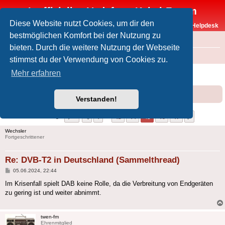
Inoffizielles Vodafone-Kabel-Forum
Diese Website nutzt Cookies, um dir den
Vodafone-Kabel-Helpdesk
bestmöglichen Komfort bei der Nutzung zu
FAQ
bieten. Durch die weitere Nutzung der Webseite
Foren-Übersicht
Offtopic
Medien
stimmst du der Verwendung von Cookies zu.
DVB-T2 in Deutschland (Sammelthread)
Mehr erfahren
Forumsregeln
Forenregeln
Verstanden!
Seite
45
von
47
1
43
44
45
46
47
Vorherige
Nächste
469 Beiträge
…
Wechsler
Fortgeschrittener
Re: DVB-T2 in Deutschland (Sammelthread)
Beitrag
05.06.2024, 22:44
Im Krisenfall spielt DAB keine Rolle, da die Verbreitung von Endgeräten
zu gering ist und weiter abnimmt.
twen-fm
Ehrenmitglied