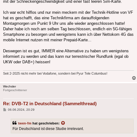
mit der Schneckengeschwindigkeit und einer fast leeren Sim-Karte.
Ich war echt hilflos und nur mein meckern mit der Technik-Hotline von VF
hat es geschafft, das eine Technikfirma am darauffolgenden
Montagmorgen um Punkt 9 Uhr uns alle wieder angeschlossen hatte!
Daher habe ich noch am selben Tag beschlossen, endlich ein 5G-fähiges
Smartphone zu besorgen und wenigstens kann ich über Nettokom 4G das
mobile Internet nutzen mit meiner Prepaid-Karte...
Deswegen ist es gut, IMMER eine Alternative zu haben um wenigstens
informiert zu werden und das kann nur terrestrischer Rundfunk (egal ob
UKW oder DAB+) heissen!
Seit 2-2025 nicht mehr bei Vodafone, sondern bei Pyur Tele Columbus!
Wechsler
Fortgeschrittener
Re: DVB-T2 in Deutschland (Sammelthread)
Beitrag
06.06.2024, 20:29
twen-fm
hat geschrieben:
Für Deutschland ist diese Studie irrelevant.