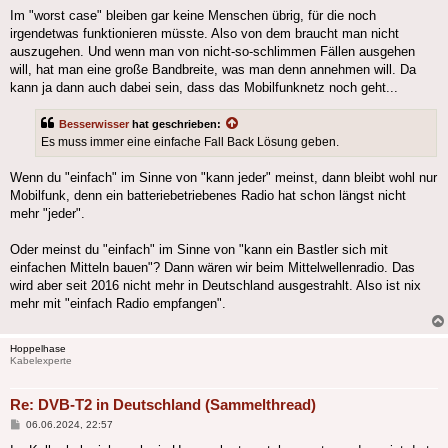
Im "worst case" bleiben gar keine Menschen übrig, für die noch
irgendetwas funktionieren müsste. Also von dem braucht man nicht
auszugehen. Und wenn man von nicht-so-schlimmen Fällen ausgehen
will, hat man eine große Bandbreite, was man denn annehmen will. Da
kann ja dann auch dabei sein, dass das Mobilfunknetz noch geht...
Besserwisser
hat geschrieben:
Es muss immer eine einfache Fall Back Lösung geben.
Wenn du "einfach" im Sinne von "kann jeder" meinst, dann bleibt wohl nur
Mobilfunk, denn ein batteriebetriebenes Radio hat schon längst nicht
mehr "jeder".
Oder meinst du "einfach" im Sinne von "kann ein Bastler sich mit
einfachen Mitteln bauen"? Dann wären wir beim Mittelwellenradio. Das
wird aber seit 2016 nicht mehr in Deutschland ausgestrahlt. Also ist nix
mehr mit "einfach Radio empfangen".
Hoppelhase
Kabelexperte
Re: DVB-T2 in Deutschland (Sammelthread)
Beitrag
06.06.2024, 22:57