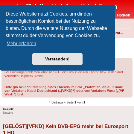
Inoffizielles Vodafone-Kabel-Forum
Diese Website nutzt Cookies, um dir den
Vodafone-Kabel-Helpdesk
bestmöglichen Komfort bei der Nutzung zu
FAQ
bieten. Durch die weitere Nutzung der Webseite
Foren-Übersicht
Fernsehen und Radio über Kabel
Störungen und Ausfälle
Einspeisefehler und überregionale Störungen
stimmst du der Verwendung von Cookies zu.
[GELÖST][VFKD] Kein DVB-EPG mehr bei
Mehr erfahren
Eurosport 1 HD
Verstanden!
Forumsregeln
Forenregeln
Bei Empfangsproblemen lohnt sich u.U. ein
Blick in diesen Thread
bzw. in den dort
verlinkten
Helpdesk-Artikel
.
Bitte gib bei der Erstellung eines Threads im Feld „Präfix“ an, ob du Kunde
von Vodafone Kabel Deutschland („[VFKD]“) oder von Vodafone West („[VF
West]“) bist.
4 Beiträge • Seite
1
von
1
KeksBln
Newbie
[GELÖST][VFKD] Kein DVB-EPG mehr bei Eurosport
1 HD