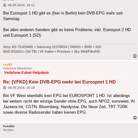
Beitrag
06.05.2024, 19:12
Bei Eurosport 1 HD gibt es (hier in Berlin) kein DVB-EPG mehr seit
Samstag.
Bei allen anderen Sendern gibt es keine Probleme, inkl. Eurosport 2 HD
und Eurosport 1 (SD).
Sony KD-75XE9405 + Samsung LE37B554 | DM920 + 8000 + 520
NAS DS1821+ (54 TB) | VF Kabel + Premium + Sky Welt/Film/HD
cka82
Helpdesk-Mitarbeiter
Re: [VFKD] Kein DVB-EPG mehr bei Eurosport 1 HD
Beitrag
06.05.2024, 20:19
Bei VF West ebenfalls kein EPG bei EUROSPORT 1 HD. Ist allerdings
bei weitem nicht der einzige Sender ohne EPG, auch NPO2, euronews, Al
Jazeera Int, CGTN, Bloomberg, Handystar, DIe Neue Zeit, TRT TÜRK
sowie diverse Radiosender haben keinen EPG.
KeksBln
Newbie