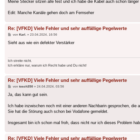
Meine Stecker sitzen alle fest und ich habe die Kabel auch schon länger 
Edit: Manche Kanäle gehen doch am Fernseher
Re: [VFKD] Viele Fehler und sehr auffällige Pegelwerte
Beitrag
von
Karl.
»
23.04.2024, 16:56
Sieht aus wie ein defekter Verstärker
Ich streite nicht.
Ich erkläre nur, warum ich Recht habe und Du nicht!
Re: [VFKD] Viele Fehler und sehr auffällige Pegelwerte
Beitrag
von
tosch350
»
24.04.2024, 03:56
Ja, das kann gut sein.
Ich habe inzwischen noch mit einer anderen Nachbarin gesprochen, die
Sie hat die Störung auch schon bei Vodafone gemeldet.
Insgesamt bin ich schon mal froh, dass nicht nur ich dieses Problem hab
Re: [VFKD] Viele Fehler und sehr auffällige Pegelwerte