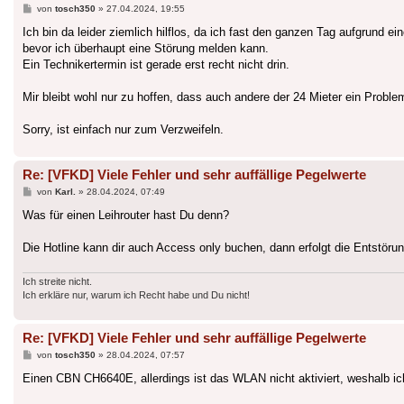
Beitrag
von
tosch350
»
27.04.2024, 19:55
Ich bin da leider ziemlich hilflos, da ich fast den ganzen Tag aufgrund 
bevor ich überhaupt eine Störung melden kann.
Ein Technikertermin ist gerade erst recht nicht drin.
Mir bleibt wohl nur zu hoffen, dass auch andere der 24 Mieter ein Probl
Sorry, ist einfach nur zum Verzweifeln.
Re: [VFKD] Viele Fehler und sehr auffällige Pegelwerte
Beitrag
von
Karl.
»
28.04.2024, 07:49
Was für einen Leihrouter hast Du denn?
Die Hotline kann dir auch Access only buchen, dann erfolgt die Entstöru
Ich streite nicht.
Ich erkläre nur, warum ich Recht habe und Du nicht!
Re: [VFKD] Viele Fehler und sehr auffällige Pegelwerte
Beitrag
von
tosch350
»
28.04.2024, 07:57
Einen CBN CH6640E, allerdings ist das WLAN nicht aktiviert, weshalb i