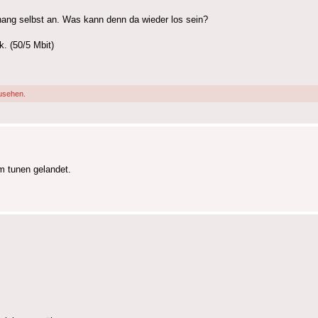
hang selbst an. Was kann denn da wieder los sein?
k. (50/5 Mbit)
usehen.
m tunen gelandet.
.