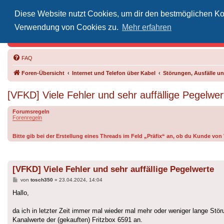
Diese Website nutzt Cookies, um dir den bestmöglichen Kom
Inoff
Verwendung von Cookies zu.
Mehr erfahren
Der Treffp
FAQ
Foren-Übersicht
Internet und Telefon über Kabel
Störungen, Ausfälle 
[VFKD] Viele Fehler und sehr auffällige Pegelwer
Forumsregeln
Forenregeln
Bitte gib bei der Erstellung eines Threads im Feld „Präfix“ an, ob du Kunde vo
[VFKD] Viele Fehler und sehr auffällige Pegelwerte
Beitrag
von
tosch350
»
23.04.2024, 14:04
Hallo,
da ich in letzter Zeit immer mal wieder mal mehr oder weniger lange Stö
Kanalwerte der (gekauften) Fritzbox 6591 an.