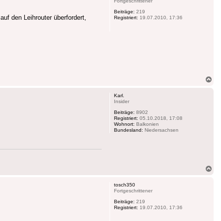
Fortgeschrittener
Beiträge:
219
auf den Leihrouter überfordert,
Registriert:
19.07.2010, 17:36
Na
ob
Karl.
Insider
Beiträge:
8902
Registriert:
05.10.2018, 17:08
Wohnort:
Balkonien
Bundesland:
Niedersachsen
Na
ob
tosch350
Fortgeschrittener
Beiträge:
219
Registriert:
19.07.2010, 17:36