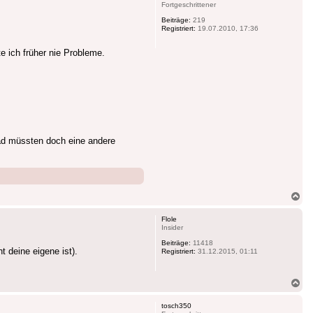
Fortgeschrittener
Beiträge:
219
Registriert:
19.07.2010, 17:36
e ich früher nie Probleme.
oad müssten doch eine andere
Na
ob
Flole
Insider
Beiträge:
11418
t deine eigene ist).
Registriert:
31.12.2015, 01:11
Na
ob
tosch350