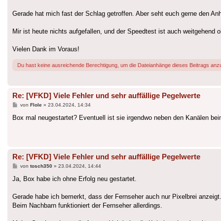
Gerade hat mich fast der Schlag getroffen. Aber seht euch gerne den An
Mir ist heute nichts aufgefallen, und der Speedtest ist auch weitgehend o
Vielen Dank im Voraus!
Du hast keine ausreichende Berechtigung, um die Dateianhänge dieses Beitrags anz
Re: [VFKD] Viele Fehler und sehr auffällige Pegelwerte
Beitrag
von
Flole
»
23.04.2024, 14:34
Box mal neugestartet? Eventuell ist sie irgendwo neben den Kanälen bei
Re: [VFKD] Viele Fehler und sehr auffällige Pegelwerte
Beitrag
von
tosch350
»
23.04.2024, 14:44
Ja, Box habe ich ohne Erfolg neu gestartet.
Gerade habe ich bemerkt, dass der Fernseher auch nur Pixelbrei anzeigt
Beim Nachbarn funktioniert der Fernseher allerdings.