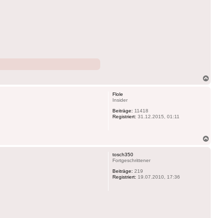
Na
ob
Flole
Insider
Beiträge:
11418
Registriert:
31.12.2015, 01:11
Na
ob
tosch350
Fortgeschrittener
Beiträge:
219
Registriert:
19.07.2010, 17:36