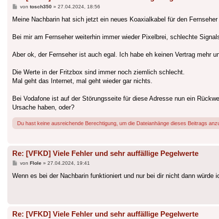
Beitrag
von
tosch350
»
27.04.2024, 18:56
Meine Nachbarin hat sich jetzt ein neues Koaxialkabel für den Fernseher g
Bei mir am Fernseher weiterhin immer wieder Pixelbrei, schlechte Signals
Aber ok, der Fernseher ist auch egal. Ich habe eh keinen Vertrag mehr un
Die Werte in der Fritzbox sind immer noch ziemlich schlecht.
Mal geht das Internet, mal geht wieder gar nichts.
Bei Vodafone ist auf der Störungsseite für diese Adresse nun ein Rück
Ursache haben, oder?
Du hast keine ausreichende Berechtigung, um die Dateianhänge dieses Beitrags anz
Re: [VFKD] Viele Fehler und sehr auffällige Pegelwerte
Beitrag
von
Flole
»
27.04.2024, 19:41
Wenn es bei der Nachbarin funktioniert und nur bei dir nicht dann würde i
Re: [VFKD] Viele Fehler und sehr auffällige Pegelwerte