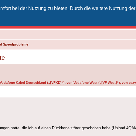
fort bei der Nutzung zu bieten. Durch die weitere Nutzung der
izielles Vodafone-Kabel-Forum
unkt für Kabelkunden von Vodafone - von Kunden für Kunden
und Speedprobleme
te
n Vodafone Kabel Deutschland („[VFKD]“), von Vodafone West („[VF West]“), von eazy 
rungen hatte, die ich auf einen Rückkanalstörer geschoben habe (Upload 4QAM