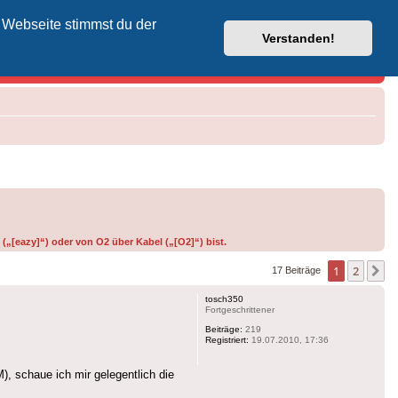
 Webseite stimmst du der
Vodafone-Kabel-Helpdesk
Verstanden!
(„[eazy]“) oder von O2 über Kabel („[O2]“) bist.
1
2
N
17 Beiträge
tosch350
Fortgeschrittener
Beiträge:
219
Registriert:
19.07.2010, 17:36
), schaue ich mir gelegentlich die