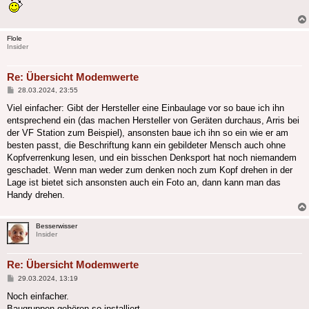
Flole
Insider
Re: Übersicht Modemwerte
Beitrag
28.03.2024, 23:55
Viel einfacher: Gibt der Hersteller eine Einbaulage vor so baue ich ihn
entsprechend ein (das machen Hersteller von Geräten durchaus, Arris bei
der VF Station zum Beispiel), ansonsten baue ich ihn so ein wie er am
besten passt, die Beschriftung kann ein gebildeter Mensch auch ohne
Kopfverrenkung lesen, und ein bisschen Denksport hat noch niemandem
geschadet. Wenn man weder zum denken noch zum Kopf drehen in der
Lage ist bietet sich ansonsten auch ein Foto an, dann kann man das
Handy drehen.
Besserwisser
Insider
Re: Übersicht Modemwerte
Beitrag
29.03.2024, 13:19
Noch einfacher.
Baugruppen gehören so installiert,