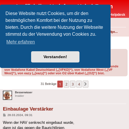
Inoffizielles Vodafone-Kabel-Forum
Diese Website nutzt Cookies, um dir den
Vodafone-Kabel-Helpdesk
bestmöglichen Komfort bei der Nutzung zu
FAQ
bieten. Durch die weitere Nutzung der Webseite
Foren-Übersicht
Internet und Telefon über Kabel
Technik (WLAN-Router, Kabelmodems, Verkabelung...)
Technik allgemein
stimmst du der Verwendung von Cookies zu.
Einbaulage Verstärker
Mehr erfahren
Forumsregeln
Forenregeln
Verstanden!
Bitte gib bei der Erstellung eines Threads im Feld „Präfix“ an, ob du Kunde
von Vodafone Kabel Deutschland („[VFKD]“), von Vodafone West („[VF
West]“), von eazy („[eazy]“) oder von O2 über Kabel („[O2]“) bist.
1
2
3
4
Nächste
31 Beiträge
Besserwisser
Insider
Einbaulage Verstärker
Beitrag
28.03.2024, 09:31
Wenn der HAV senkrecht eingebaut wurde,
dann ist das gegen die Baurichtlinien,