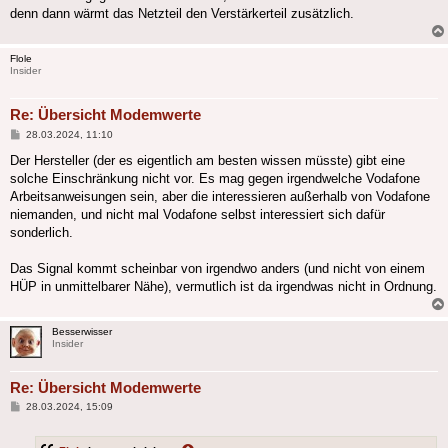
denn dann wärmt das Netzteil den Verstärkerteil zusätzlich.
Flole
Insider
Re: Übersicht Modemwerte
Beitrag
28.03.2024, 11:10
Der Hersteller (der es eigentlich am besten wissen müsste) gibt eine
solche Einschränkung nicht vor. Es mag gegen irgendwelche Vodafone
Arbeitsanweisungen sein, aber die interessieren außerhalb von Vodafone
niemanden, und nicht mal Vodafone selbst interessiert sich dafür
sonderlich.
Das Signal kommt scheinbar von irgendwo anders (und nicht von einem
HÜP in unmittelbarer Nähe), vermutlich ist da irgendwas nicht in Ordnung.
Besserwisser
Insider
Re: Übersicht Modemwerte
Beitrag
28.03.2024, 15:09