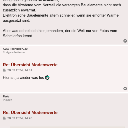
dass die Abwärme vom Netzteil die versorgten Bauelemente nicht noch
zusätzlich erwärrmt.
Elektronische Bauelemente altern schneller, wenn sie erhöhter Wärme
ausgesetzt sind.
Aber was schreib ich hier jemandem, der die Welt nur von Fotos vom
Schmierfon kennt.
KDG-Techniker030
Fortgeschrittener
Re: Übersicht Modemwerte
Beitrag
29.03.2024, 14:01
Hier ist ja wieder was los
Flole
Insider
Re: Übersicht Modemwerte
Beitrag
29.03.2024, 14:20