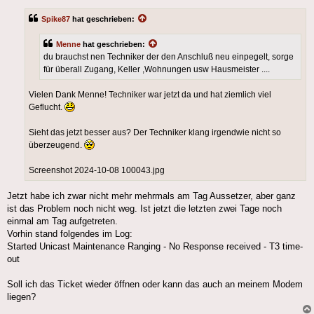
Spike87
hat geschrieben:
Menne
hat geschrieben:
du brauchst nen Techniker der den Anschluß neu einpegelt, sorge
für überall Zugang, Keller ,Wohnungen usw Hausmeister ....
Vielen Dank Menne! Techniker war jetzt da und hat ziemlich viel
Geflucht.
Sieht das jetzt besser aus? Der Techniker klang irgendwie nicht so
überzeugend.
Screenshot 2024-10-08 100043.jpg
Jetzt habe ich zwar nicht mehr mehrmals am Tag Aussetzer, aber ganz
ist das Problem noch nicht weg. Ist jetzt die letzten zwei Tage noch
einmal am Tag aufgetreten.
Vorhin stand folgendes im Log:
Started Unicast Maintenance Ranging - No Response received - T3 time-
out
Soll ich das Ticket wieder öffnen oder kann das auch an meinem Modem
liegen?