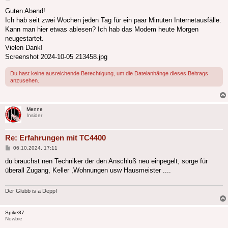
Guten Abend!
Ich hab seit zwei Wochen jeden Tag für ein paar Minuten Internetausfälle.
Kann man hier etwas ablesen? Ich hab das Modem heute Morgen
neugestartet.
Vielen Dank!
Screenshot 2024-10-05 213458.jpg
Du hast keine ausreichende Berechtigung, um die Dateianhänge dieses Beitrags
anzusehen.
Menne
Insider
Re: Erfahrungen mit TC4400
Beitrag
06.10.2024, 17:11
du brauchst nen Techniker der den Anschluß neu einpegelt, sorge für
überall Zugang, Keller ,Wohnungen usw Hausmeister ....
Der Glubb is a Depp!
Spike87
Newbie