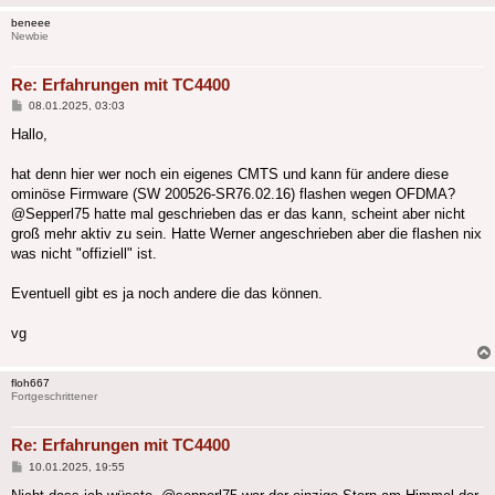
beneee
Newbie
Re: Erfahrungen mit TC4400
Beitrag
08.01.2025, 03:03
Hallo,
hat denn hier wer noch ein eigenes CMTS und kann für andere diese
ominöse Firmware (SW 200526-SR76.02.16) flashen wegen OFDMA?
@Sepperl75 hatte mal geschrieben das er das kann, scheint aber nicht
groß mehr aktiv zu sein. Hatte Werner angeschrieben aber die flashen nix
was nicht "offiziell" ist.
Eventuell gibt es ja noch andere die das können.
vg
floh667
Fortgeschrittener
Re: Erfahrungen mit TC4400
Beitrag
10.01.2025, 19:55