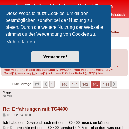
Inoffizielles Vodafone-Kabel-Forum
Diese Website nutzt Cookies, um dir den
Vodafone-Kabel-Helpdesk
bestmöglichen Komfort bei der Nutzung zu
FAQ
bieten. Durch die weitere Nutzung der Webseite
Foren-Übersicht
Internet und Telefon über Kabel
Technik (WLAN-Router, Kabelmodems, Verkabelung...)
Vodafone Station, Ultra Hub 7 Kabel sowie weitere Geräte von CommScope, Technicolor, Arris, Compal, Sagemcom und Hitron
stimmst du der Verwendung von Cookies zu.
Erfahrungen mit TC4400
Mehr erfahren
Forumsregeln
Forenregeln
Verstanden!
Bitte gib bei der Erstellung eines Threads im Feld „Präfix“ an, ob du Kunde
von Vodafone Kabel Deutschland („[VFKD]“), von Vodafone West („[VF
West]“), von eazy („[eazy]“) oder von O2 über Kabel („[O2]“) bist.
Seite
143
von
144
1
140
141
142
143
144
Vorherige
Nächs
1439 Beiträge
…
Drigga
Newbie
Re: Erfahrungen mit TC4400
Beitrag
01.03.2024, 13:00
Ich habe den Download auch mit dem TC4400 ausreizen können.
Der DL erreichte mit dem TC4400 konstant 940Mbit, also das, was durch