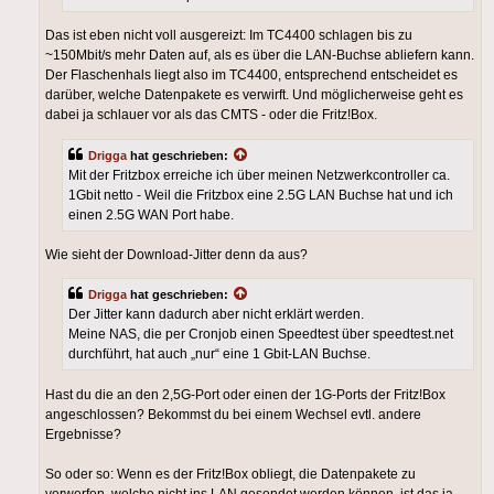
Das ist eben nicht voll ausgereizt: Im TC4400 schlagen bis zu
~150Mbit/s mehr Daten auf, als es über die LAN-Buchse abliefern kann.
Der Flaschenhals liegt also im TC4400, entsprechend entscheidet es
darüber, welche Datenpakete es verwirft. Und möglicherweise geht es
dabei ja schlauer vor als das CMTS - oder die Fritz!Box.
Drigga
hat geschrieben:
Mit der Fritzbox erreiche ich über meinen Netzwerkcontroller ca.
1Gbit netto - Weil die Fritzbox eine 2.5G LAN Buchse hat und ich
einen 2.5G WAN Port habe.
Wie sieht der Download-Jitter denn da aus?
Drigga
hat geschrieben:
Der Jitter kann dadurch aber nicht erklärt werden.
Meine NAS, die per Cronjob einen Speedtest über speedtest.net
durchführt, hat auch „nur“ eine 1 Gbit-LAN Buchse.
Hast du die an den 2,5G-Port oder einen der 1G-Ports der Fritz!Box
angeschlossen? Bekommst du bei einem Wechsel evtl. andere
Ergebnisse?
So oder so: Wenn es der Fritz!Box obliegt, die Datenpakete zu
verwerfen, welche nicht ins LAN gesendet werden können, ist das ja