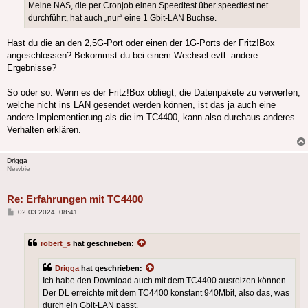
Meine NAS, die per Cronjob einen Speedtest über speedtest.net
durchführt, hat auch „nur“ eine 1 Gbit-LAN Buchse.
Hast du die an den 2,5G-Port oder einen der 1G-Ports der Fritz!Box
angeschlossen? Bekommst du bei einem Wechsel evtl. andere
Ergebnisse?
So oder so: Wenn es der Fritz!Box obliegt, die Datenpakete zu verwerfen,
welche nicht ins LAN gesendet werden können, ist das ja auch eine
andere Implementierung als die im TC4400, kann also durchaus anderes
Verhalten erklären.
Drigga
Newbie
Re: Erfahrungen mit TC4400
Beitrag
02.03.2024, 08:41
robert_s
hat geschrieben:
Drigga
hat geschrieben:
Ich habe den Download auch mit dem TC4400 ausreizen können.
Der DL erreichte mit dem TC4400 konstant 940Mbit, also das, was
durch ein Gbit-LAN passt.