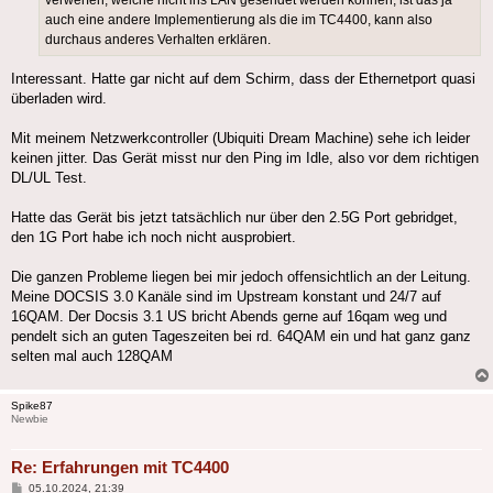
auch eine andere Implementierung als die im TC4400, kann also
durchaus anderes Verhalten erklären.
Interessant. Hatte gar nicht auf dem Schirm, dass der Ethernetport quasi
überladen wird.
Mit meinem Netzwerkcontroller (Ubiquiti Dream Machine) sehe ich leider
keinen jitter. Das Gerät misst nur den Ping im Idle, also vor dem richtigen
DL/UL Test.
Hatte das Gerät bis jetzt tatsächlich nur über den 2.5G Port gebridget,
den 1G Port habe ich noch nicht ausprobiert.
Die ganzen Probleme liegen bei mir jedoch offensichtlich an der Leitung.
Meine DOCSIS 3.0 Kanäle sind im Upstream konstant und 24/7 auf
16QAM. Der Docsis 3.1 US bricht Abends gerne auf 16qam weg und
pendelt sich an guten Tageszeiten bei rd. 64QAM ein und hat ganz ganz
selten mal auch 128QAM
Spike87
Newbie
Re: Erfahrungen mit TC4400
Beitrag
05.10.2024, 21:39