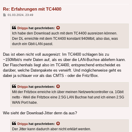
Re: Erfahrungen mit TC4400
Beitrag
01.03.2024, 23:49
Drigga
hat geschrieben:
Ich habe den Download auch mit dem TC4400 ausreizen können.
Der DL erreichte mit dem TC4400 konstant 940Mbit, also das, was
durch ein Gbit-LAN passt.
Das ist eben nicht voll ausgereizt: Im TC4400 schlagen bis zu
~150Mbit/s mehr Daten auf, als es über die LAN-Buchse abliefern kann.
Der Flaschenhals liegt also im TC4400, entsprechend entscheidet es
darüber, welche Datenpakete es verwirft. Und möglicherweise geht es
dabei ja schlauer vor als das CMTS - oder die Fritz!Box.
Drigga
hat geschrieben:
Mit der Fritzbox erreiche ich über meinen Netzwerkcontroller ca. 1Gbit
netto - Weil die Fritzbox eine 2.5G LAN Buchse hat und ich einen 2.5G
WAN Port habe.
Wie sieht der Download-Jitter denn da aus?
Drigga
hat geschrieben:
Der Jitter kann dadurch aber nicht erklärt werden.