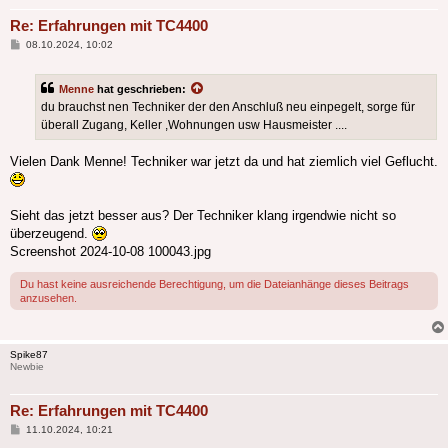
Re: Erfahrungen mit TC4400
Beitrag
08.10.2024, 10:02
Menne
hat geschrieben:
du brauchst nen Techniker der den Anschluß neu einpegelt, sorge für
überall Zugang, Keller ,Wohnungen usw Hausmeister ....
Vielen Dank Menne! Techniker war jetzt da und hat ziemlich viel Geflucht.
Sieht das jetzt besser aus? Der Techniker klang irgendwie nicht so
überzeugend.
Screenshot 2024-10-08 100043.jpg
Du hast keine ausreichende Berechtigung, um die Dateianhänge dieses Beitrags
anzusehen.
Spike87
Newbie
Re: Erfahrungen mit TC4400
Beitrag
11.10.2024, 10:21