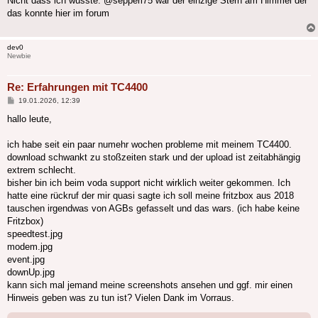
Nicht dass ich wüsste. @sepperl75 war der einzige Stern am Himmel der
das konnte hier im forum
dev0
Newbie
Re: Erfahrungen mit TC4400
Beitrag
19.01.2026, 12:39
hallo leute,
ich habe seit ein paar numehr wochen probleme mit meinem TC4400.
download schwankt zu stoßzeiten stark und der upload ist zeitabhängig
extrem schlecht.
bisher bin ich beim voda support nicht wirklich weiter gekommen. Ich
hatte eine rückruf der mir quasi sagte ich soll meine fritzbox aus 2018
tauschen irgendwas von AGBs gefasselt und das wars. (ich habe keine
Fritzbox)
speedtest.jpg
modem.jpg
event.jpg
downUp.jpg
kann sich mal jemand meine screenshots ansehen und ggf. mir einen
Hinweis geben was zu tun ist? Vielen Dank im Vorraus.