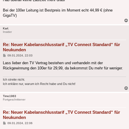
Bei der 100er Leitung ist Bestpreis im Moment echt 44,99 € (ohne
GigaTV)
Karl.
Insider
Re: Neuer Kabelanschlusstarif „TV Connect Standard“ für
Neukunden
Beitrag
09.01.2024, 22:03
Lass lieber den TV Vertrag bestehen und verhandeln mit der
Rückgewinnung den 100er für 29,99, da bekommst Du mehr für weniger.
Ich streite nicht.
Ich erkläre nur, warum ich Recht habe und Du nicht!
Timo1983
Fortgeschrittener
Re: Neuer Kabelanschlusstarif „TV Connect Standard“ für
Neukunden
Beitrag
09.01.2024, 22:06