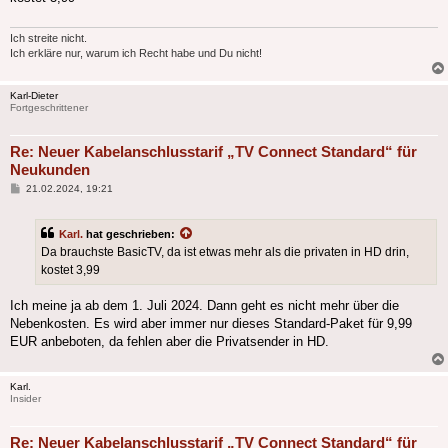
Ich streite nicht.
Ich erkläre nur, warum ich Recht habe und Du nicht!
Karl-Dieter
Fortgeschrittener
Re: Neuer Kabelanschlusstarif „TV Connect Standard“ für
Neukunden
Beitrag
21.02.2024, 19:21
Karl.
hat geschrieben:
Da brauchste BasicTV, da ist etwas mehr als die privaten in HD drin,
kostet 3,99
Ich meine ja ab dem 1. Juli 2024. Dann geht es nicht mehr über die
Nebenkosten. Es wird aber immer nur dieses Standard-Paket für 9,99
EUR anbeboten, da fehlen aber die Privatsender in HD.
Karl.
Insider
Re: Neuer Kabelanschlusstarif „TV Connect Standard“ für