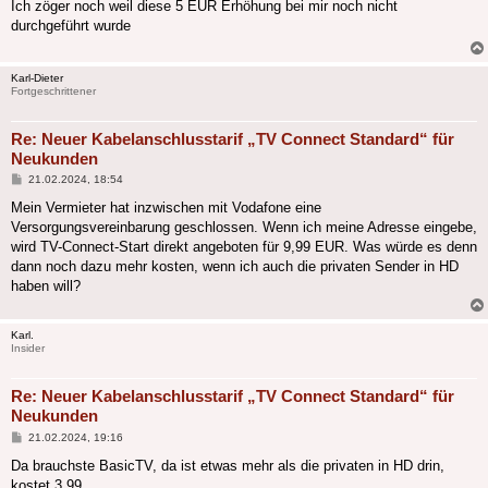
Ich zöger noch weil diese 5 EUR Erhöhung bei mir noch nicht
durchgeführt wurde
Karl-Dieter
Fortgeschrittener
Re: Neuer Kabelanschlusstarif „TV Connect Standard“ für
Neukunden
Beitrag
21.02.2024, 18:54
Mein Vermieter hat inzwischen mit Vodafone eine
Versorgungsvereinbarung geschlossen. Wenn ich meine Adresse eingebe,
wird TV-Connect-Start direkt angeboten für 9,99 EUR. Was würde es denn
dann noch dazu mehr kosten, wenn ich auch die privaten Sender in HD
haben will?
Karl.
Insider
Re: Neuer Kabelanschlusstarif „TV Connect Standard“ für
Neukunden
Beitrag
21.02.2024, 19:16
Da brauchste BasicTV, da ist etwas mehr als die privaten in HD drin,
kostet 3,99