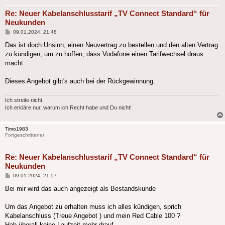
Re: Neuer Kabelanschlusstarif „TV Connect Standard“ für
Neukunden
Beitrag
09.01.2024, 21:48
Das ist doch Unsinn, einen Neuvertrag zu bestellen und den alten Vertrag
zu kündigen, um zu hoffen, dass Vodafone einen Tarifwechsel draus
macht.
Dieses Angebot gibt's auch bei der Rückgewinnung.
Ich streite nicht.
Ich erkläre nur, warum ich Recht habe und Du nicht!
Timo1983
Fortgeschrittener
Re: Neuer Kabelanschlusstarif „TV Connect Standard“ für
Neukunden
Beitrag
09.01.2024, 21:57
Bei mir wird das auch angezeigt als Bestandskunde
Um das Angebot zu erhalten muss ich alles kündigen, sprich
Kabelanschluss (Treue Angebot ) und mein Red Cable 100 ?
Hab überall keine Laufzeit mehr drauf