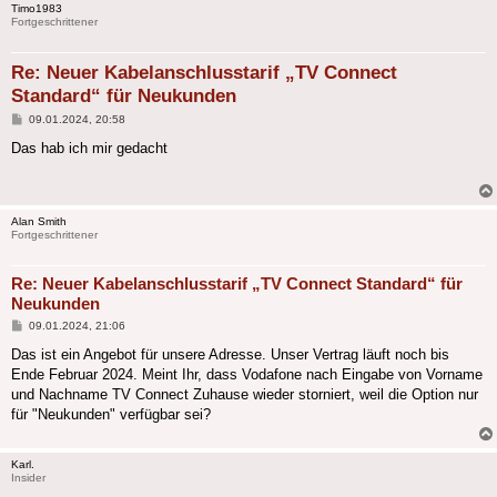
Timo1983
Fortgeschrittener
Re: Neuer Kabelanschlusstarif „TV Connect
Standard“ für Neukunden
Beitrag
09.01.2024, 20:58
Das hab ich mir gedacht
Alan Smith
Fortgeschrittener
Re: Neuer Kabelanschlusstarif „TV Connect Standard“ für
Neukunden
Beitrag
09.01.2024, 21:06
Das ist ein Angebot für unsere Adresse. Unser Vertrag läuft noch bis
Ende Februar 2024. Meint Ihr, dass Vodafone nach Eingabe von Vorname
und Nachname TV Connect Zuhause wieder storniert, weil die Option nur
für "Neukunden" verfügbar sei?
Karl.
Insider