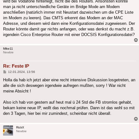
wird bei Vodafone hinterlegt, nicht die des Routers. Ansonsten könnte
man ja nicht unterschiedliche Geräte im Bridge Mode am Modem
anschließen (natürlich immer mit Neustart dazwischen um die CPE Liste
im Modem zu leeren). Das CMTS erkennt das Modem an der MAC
Adresse, und diesem wird dann eine Konfigurationsdatei zugewiesen. Der
Router könnte damit gar nichts anfangen, oder was denkst du macht z.B.
irgendein Cisco Enterprise Router mit einer DOCSIS Konfigurationsdatei?
Mike11
Newbie
Re: Feste IP
Beitrag
12.01.2024, 13:56
Holla da hab ich jetzt aber eine recht intensive Diskussion losgetreten, an
alle die sich deswegen irgendwie aufregen mußten, sorry ! War nicht
meine Absicht !
Also ich hab von gestern auf heut mal ü 24 Std die FB stromlos gehabt,
bekam keine neue IP, wollt das nochmal prüfen. Dann ist das wohl so mit
den 3 Tagen, hier bei mir zumindest, scheinbar nicht überall.
RickX
Newbie