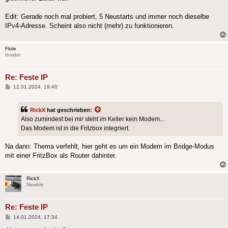
Edit: Gerade noch mal probiert, 5 Neustarts und immer noch dieselbe
IPv4-Adresse. Scheint also nicht (mehr) zu funktionieren.
Flole
Insider
Re: Feste IP
Beitrag
12.01.2024, 19:40
RickX
hat geschrieben:
Also zumindest bei mir steht im Keller kein Modem...
Das Modem ist in die Fritzbox integriert.
Na dann: Thema verfehlt, hier geht es um ein Modem im Bridge-Modus
mit einer FritzBox als Router dahinter.
RickX
Newbie
Re: Feste IP
Beitrag
14.01.2024, 17:34