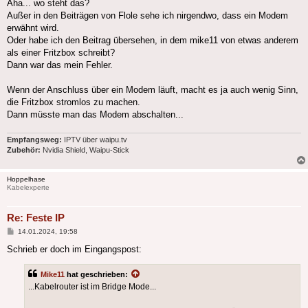
Aha... wo steht das?
Außer in den Beiträgen von Flole sehe ich nirgendwo, dass ein Modem
erwähnt wird.
Oder habe ich den Beitrag übersehen, in dem mike11 von etwas anderem
als einer Fritzbox schreibt?
Dann war das mein Fehler.
Wenn der Anschluss über ein Modem läuft, macht es ja auch wenig Sinn,
die Fritzbox stromlos zu machen.
Dann müsste man das Modem abschalten...
Empfangsweg:
IPTV über waipu.tv
Zubehör:
Nvidia Shield, Waipu-Stick
Hoppelhase
Kabelexperte
Re: Feste IP
Beitrag
14.01.2024, 19:58
Schrieb er doch im Eingangspost:
Mike11
hat geschrieben:
...Kabelrouter ist im Bridge Mode...