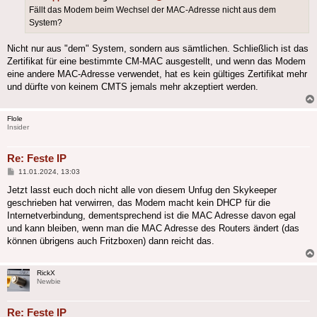
Fällt das Modem beim Wechsel der MAC-Adresse nicht aus dem
System?
Nicht nur aus "dem" System, sondern aus sämtlichen. Schließlich ist das
Zertifikat für eine bestimmte CM-MAC ausgestellt, und wenn das Modem
eine andere MAC-Adresse verwendet, hat es kein gültiges Zertifikat mehr
und dürfte von keinem CMTS jemals mehr akzeptiert werden.
Flole
Insider
Re: Feste IP
Beitrag
11.01.2024, 13:03
Jetzt lasst euch doch nicht alle von diesem Unfug den Skykeeper
geschrieben hat verwirren, das Modem macht kein DHCP für die
Internetverbindung, dementsprechend ist die MAC Adresse davon egal
und kann bleiben, wenn man die MAC Adresse des Routers ändert (das
können übrigens auch Fritzboxen) dann reicht das.
RickX
Newbie
Re: Feste IP