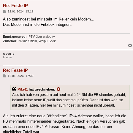
Re: Feste IP
Beitrag
12.01.2024, 15:18
Also zumindest bei mir steht im Keller kein Modem...
Das Modem ist in die Fritzbox integriert.
Empfangsweg:
IPTV über waipu.tv
Zubehör:
Nvidia Shield, Waipu-Stick
robert_s
Insider
Re: Feste IP
Beitrag
12.01.2024, 17:32
Mike11
hat geschrieben:
Also ich hab von gestern auf heut mal ü 24 Std die FB stromlos gehabt,
bekam keine neue IP, wollt das nochmal prüfen. Dann ist das wohl so
mit den 3 Tagen, hier bei mir zumindest, scheinbar nicht überall.
Als ich zuletzt eine neue "öffentliche" IPv4-Adresse wollte, habe ich die
FB mehrmals hintereinander neugestartet. Nach einigen Versuchen gab
es dann eine neue IPv4-Adresse. Keine Ahnung, ob das nur ein
glücklicher Zufall war.