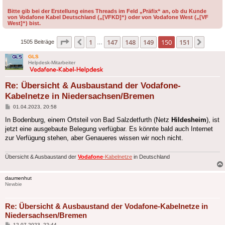
Bitte gib bei der Erstellung eines Threads im Feld „Präfix“ an, ob du Kunde
von Vodafone Kabel Deutschland („[VFKD]“) oder von Vodafone West („[VF
West]“) bist.
Seite
150
von
151
1
147
148
149
150
151
Vorherige
Nächs
1505 Beiträge
…
GLS
Helpdesk-Mitarbeiter
Re: Übersicht & Ausbaustand der Vodafone-
Kabelnetze in Niedersachsen/Bremen
Beitrag
01.04.2023, 20:58
In Bodenburg, einem Ortsteil von Bad Salzdetfurth (Netz
Hildesheim
), ist
jetzt eine ausgebaute Belegung verfügbar. Es könnte bald auch Internet
zur Verfügung stehen, aber Genaueres wissen wir noch nicht.
Übersicht & Ausbaustand der
Vodafone
-Kabelnetze
in Deutschland
daumenhut
Newbie
Re: Übersicht & Ausbaustand der Vodafone-Kabelnetze in
Niedersachsen/Bremen
Beitrag
12.07.2023, 22:44