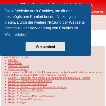
Inoffizielles Vodafone-Kabel-Forum
Diese Website nutzt Cookies, um dir den
Vodafone-Kabel-Helpdesk
bestmöglichen Komfort bei der Nutzung zu
FAQ
bieten. Durch die weitere Nutzung der Webseite
Foren-Übersicht
Rund um Vodafone / Aktuelles
Netzausbau
stimmst du der Verwendung von Cookies zu.
Übersicht & Ausbaustand der Vodafone-
Mehr erfahren
Kabelnetze in Niedersachsen/Bremen
Verstanden!
Forumsregeln
Forenregeln
Informationen u.a. zu
DOCSIS
Netzausbau
Video on Demand
Segmentierungen
findest du auch im Helpdesk. Für Informationen zum Ausbaustatus der verschiedenen
von Vodafone versorgten Orte siehe folgende Threads:
Region 1: Hamburg, Mecklenburg-Vorpommern und Schleswig-Holstein
Region 2: Bremen und Niedersachsen
Region 3: Berlin und Brandenburg
Region 4: Sachsen, Sachsen-Anhalt und Thüringen
Region 5: Nordrhein-Westfalen
Region 6: Hessen
Region 7: Rheinland-Pfalz und Saarland
Region 8: Baden-Württemberg
Region 9: Bayern