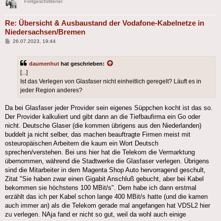
Fortgeschrittener
Re: Übersicht & Ausbaustand der Vodafone-Kabelnetze in
Niedersachsen/Bremen
Beitrag
26.07.2023, 19:44
daumenhut
hat geschrieben:
[...]
Ist das Verlegen von Glasfaser nicht einheitlich geregelt? Läuft es in
jeder Region anderes?
Da bei Glasfaser jeder Provider sein eigenes Süppchen kocht ist das so.
Der Provider kalkuliert und gibt dann an die Tiefbaufirma ein Go oder
nicht. Deutsche Glaser (die kommen übrigens aus den Niederlanden)
buddelt ja nicht selber, das machen beauftragte Firmen meist mit
osteuropäischen Arbeitern die kaum ein Wort Deutsch
sprechen/verstehen. Bei uns hier hat die Telekom die Vermarktung
übernommen, während die Stadtwerke die Glasfaser verlegen. Übrigens
sind die Mitarbeiter in dem Magenta Shop Auto hervorragend geschult,
Zitat "Sie haben zwar einen Gigabit Anschluß gebucht, aber bei Kabel
bekommen sie höchstens 100 MBit/s". Dem habe ich dann erstmal
erzählt das ich per Kabel schon lange 400 MBit/s hatte (und die kamen
auch immer an) als die Telekom gerade mal angefangen hat VDSL2 hier
zu verlegen. NAja fand er nicht so gut, weil da wohl auch einige