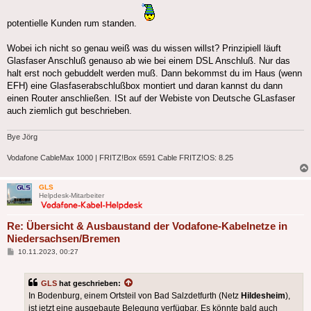
potentielle Kunden rum standen.
Wobei ich nicht so genau weiß was du wissen willst? Prinzipiell läuft
Glasfaser Anschluß genauso ab wie bei einem DSL Anschluß. Nur das
halt erst noch gebuddelt werden muß. Dann bekommst du im Haus (wenn
EFH) eine Glasfaserabschlußbox montiert und daran kannst du dann
einen Router anschließen. ISt auf der Webiste von Deutsche GLasfaser
auch ziemlich gut beschrieben.
Bye Jörg
Vodafone CableMax 1000 | FRITZ!Box 6591 Cable FRITZ!OS: 8.25
GLS
Helpdesk-Mitarbeiter
Re: Übersicht & Ausbaustand der Vodafone-Kabelnetze in
Niedersachsen/Bremen
Beitrag
10.11.2023, 00:27
GLS
hat geschrieben:
In Bodenburg, einem Ortsteil von Bad Salzdetfurth (Netz
Hildesheim
),
ist jetzt eine ausgebaute Belegung verfügbar. Es könnte bald auch