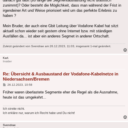
danach gut läuft (so lange die Segmentauslastung nicht drastisch
zunimmt)? Oder besteht die Möglichkeit, dass man während der Frist in
irgendeiner Art und Weise priorisiert wird um das perfekte Erlebnis zu
haben ?
Mein Bruder, der auch eine Gbit Leitung über Vodafone Kabel hat sitzt
aktuell schon wieder seit gestern ohne Internet bzw. mit ständigen
Ausfällen da... ist aber ein anderes Segmet in anderer Ortschaft.
Zuletzt geändert von
Svendrae
am 26.12.2023, 11:03, insgesamt 1-mal geändert.
Karl.
Insider
Re: Übersicht & Ausbaustand der Vodafone-Kabelnetze in
Niedersachsen/Bremen
Beitrag
26.12.2023, 10:58
Früher waren überlastete Segmente eher die Regel als die Ausnahme,
heute ist das umgekehrt...
Ich streite nicht.
Ich erkläre nur, warum ich Recht habe und Du nicht!
Svendrae