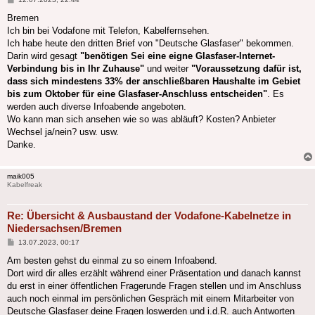
Bremen
Ich bin bei Vodafone mit Telefon, Kabelfernsehen.
Ich habe heute den dritten Brief von "Deutsche Glasfaser" bekommen.
Darin wird gesagt
"benötigen Sei eine eigne Glasfaser-Internet-
Verbindung bis in Ihr Zuhause"
und weiter
"Voraussetzung dafür ist,
dass sich mindestens 33% der anschließbaren Haushalte im Gebiet
bis zum Oktober für eine Glasfaser-Anschluss entscheiden"
. Es
werden auch diverse Infoabende angeboten.
Wo kann man sich ansehen wie so was abläuft? Kosten? Anbieter
Wechsel ja/nein? usw. usw.
Danke.
maik005
Kabelfreak
Re: Übersicht & Ausbaustand der Vodafone-Kabelnetze in
Niedersachsen/Bremen
Beitrag
13.07.2023, 00:17
Am besten gehst du einmal zu so einem Infoabend.
Dort wird dir alles erzählt während einer Präsentation und danach kannst
du erst in einer öffentlichen Fragerunde Fragen stellen und im Anschluss
auch noch einmal im persönlichen Gespräch mit einem Mitarbeiter von
Deutsche Glasfaser deine Fragen loswerden und i.d.R. auch Antworten