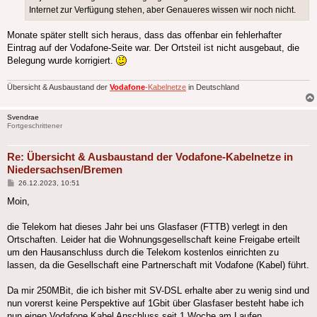
Internet zur Verfügung stehen, aber Genaueres wissen wir noch nicht.
Monate später stellt sich heraus, dass das offenbar ein fehlerhafter
Eintrag auf der Vodafone-Seite war. Der Ortsteil ist nicht ausgebaut, die
Belegung wurde korrigiert.
Übersicht & Ausbaustand der
Vodafone
-Kabelnetze
in Deutschland
Svendrae
Fortgeschrittener
Re: Übersicht & Ausbaustand der Vodafone-Kabelnetze in
Niedersachsen/Bremen
Beitrag
26.12.2023, 10:51
Moin,
die Telekom hat dieses Jahr bei uns Glasfaser (FTTB) verlegt in den
Ortschaften. Leider hat die Wohnungsgesellschaft keine Freigabe erteilt
um den Hausanschluss durch die Telekom kostenlos einrichten zu
lassen, da die Gesellschaft eine Partnerschaft mit Vodafone (Kabel) führt.
Da mir 250MBit, die ich bisher mit SV-DSL erhalte aber zu wenig sind und
nun vorerst keine Perspektive auf 1Gbit über Glasfaser besteht habe ich
nun einen Vodafone Kabel Anschluss seit 1 Woche am Laufen.