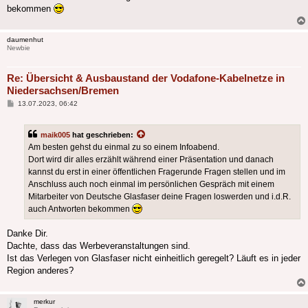
bekommen
daumenhut
Newbie
Re: Übersicht & Ausbaustand der Vodafone-Kabelnetze in
Niedersachsen/Bremen
Beitrag
13.07.2023, 06:42
maik005
hat geschrieben:
Am besten gehst du einmal zu so einem Infoabend.
Dort wird dir alles erzählt während einer Präsentation und danach
kannst du erst in einer öffentlichen Fragerunde Fragen stellen und im
Anschluss auch noch einmal im persönlichen Gespräch mit einem
Mitarbeiter von Deutsche Glasfaser deine Fragen loswerden und i.d.R.
auch Antworten bekommen
Danke Dir.
Dachte, dass das Werbeveranstaltungen sind.
Ist das Verlegen von Glasfaser nicht einheitlich geregelt? Läuft es in jeder
Region anderes?
merkur