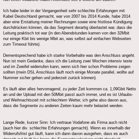
Ich habe leider in der Vergangenheit sehr schlechte Erfahrungen mit
Kabel Deutschland gemacht, war von 2007 bis 2014 Kunde, habe 2014
aber eine Erstattung meiner Rechnungen sowie eine fristlose Kündigung
durchdrücken können, da das Segment derartig überlastet war, dass die
Leitung praktisch tot war (in den Abendstunden kamen von den 32Mbit
nur einige Kbit bis wenige Mbit an, was selbst auf einfachen Webseiten
zum Timeout führte).
Dementsprechend habe ich starke Vorbehalte was den Anschluss angeht.
Nun ist mein Gedanke, dass ich die Leitung zwei Wochen intensiv teste
und im Zweifel widerrufen kann, wenn sich hier schon Probleme zeigen
sollten (mein DSL Anschluss läuft noch einige Monate parallel, wollte auf
Nummer sicher gehen und jederzeit zurück können).
Es läuft aber alles hervorragend, zu jeder Zeit kommen ca. 1,09Gbit Netto
an und der Upload mit den 50Mbit passt auch immer, und es ist Urlaubs-
und Weihnachtszeit mit schlechtem Wetter, ich gehe also davon aus,
dass die Segmente zu anderen Zeiten kaum mehr belastet werden.
Lange Rede, kurzer Sinn: Ich vertraue Vodafone als Firma auch nicht
(auch hier div. schlechte Erfahrungen gemacht). Wenn es innerhalb der
Widerrufsfrist gut läuft, kann ich dann davon ausgehen, dass es auch