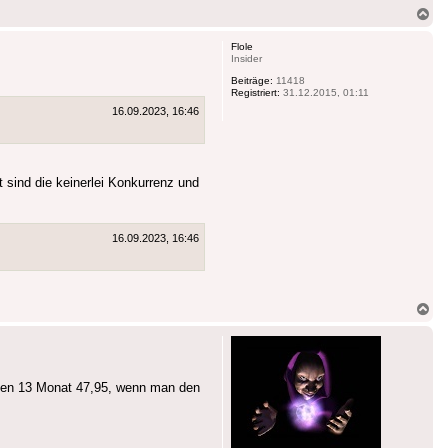
Na
ob
Flole
Insider
Beiträge:
11418
Registriert:
31.12.2015, 01:11
16.09.2023, 16:46
 sind die keinerlei Konkurrenz und
16.09.2023, 16:46
Na
ob
b den 13 Monat 47,95, wenn man den