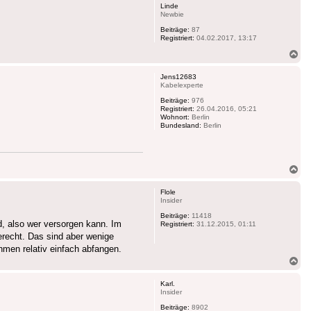
Linde
Newbie
Beiträge:
87
Registriert:
04.02.2017, 13:17
Na
ob
Jens12683
Kabelexperte
Beiträge:
976
Registriert:
26.04.2016, 05:21
Wohnort:
Berlin
Bundesland:
Berlin
Na
ob
Flole
Insider
Beiträge:
11418
d, also wer versorgen kann. Im
Registriert:
31.12.2015, 01:11
erecht. Das sind aber wenige
hmen relativ einfach abfangen.
Na
ob
Karl.
Insider
Beiträge:
8902