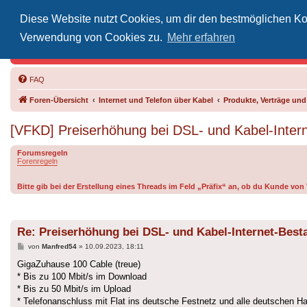
Diese Website nutzt Cookies, um dir den bestmöglichen Kom
Inoff
Verwendung von Cookies zu.
Mehr erfahren
Der Treffp
FAQ
Foren-Übersicht
Internet und Telefon über Kabel
Produkte, Verträge un
[VFKD] Preiserhöhung bei DSL- und Kabel-Inte
Forumsregeln
Forenregeln
Bitte gib bei der Erstellung eines Threads im Feld „Präfix“ an, ob du Kunde vo
Re: Preiserhöhung bei DSL- und Kabel-Internet-Bes
Beitrag
von
Manfred54
»
10.09.2023, 18:11
GigaZuhause 100 Cable (treue)
* Bis zu 100 Mbit/s im Download
* Bis zu 50 Mbit/s im Upload
* Telefonanschluss mit Flat ins deutsche Festnetz und alle deutschen H