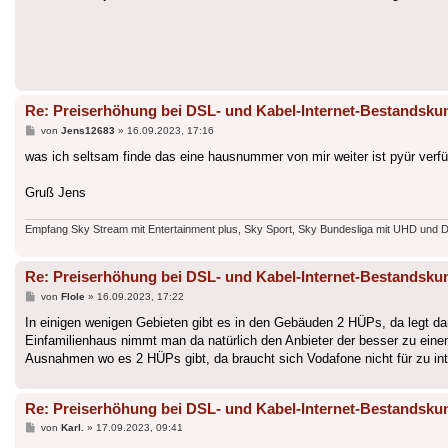
Re: Preiserhöhung bei DSL- und Kabel-Internet-Bestandsku
Beitrag
von
Jens12683
»
16.09.2023, 17:16
was ich seltsam finde das eine hausnummer von mir weiter ist pyür verfüg
Gruß Jens
Empfang Sky Stream mit Entertainment plus, Sky Sport, Sky Bundesliga mit UHD und 
Re: Preiserhöhung bei DSL- und Kabel-Internet-Bestandsku
Beitrag
von
Flole
»
16.09.2023, 17:22
In einigen wenigen Gebieten gibt es in den Gebäuden 2 HÜPs, da legt da
Einfamilienhaus nimmt man da natürlich den Anbieter der besser zu eine
Ausnahmen wo es 2 HÜPs gibt, da braucht sich Vodafone nicht für zu int
Re: Preiserhöhung bei DSL- und Kabel-Internet-Bestandsku
Beitrag
von
Karl.
»
17.09.2023, 09:41