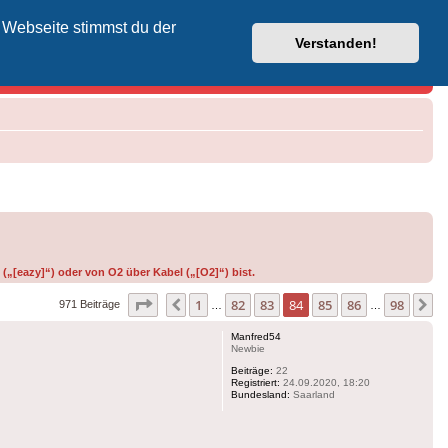
 Webseite stimmst du der
Vodafone-Kabel-Helpdesk
Verstanden!
(„[eazy]“) oder von O2 über Kabel („[O2]“) bist.
Seite
84
von
98
1
82
83
84
85
86
98
Vorherige
N
971 Beiträge
…
…
Manfred54
Newbie
Beiträge:
22
Registriert:
24.09.2020, 18:20
Bundesland:
Saarland