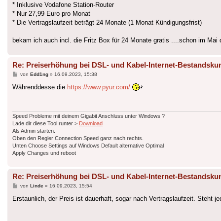
* Inklusive Vodafone Station-Router
* Nur 27,99 Euro pro Monat
* Die Vertragslaufzeit beträgt 24 Monate (1 Monat Kündigungsfrist)
bekam ich auch incl. die Fritz Box für 24 Monate gratis ....schon im Mai
Re: Preiserhöhung bei DSL- und Kabel-Internet-Bestandsku
Beitrag
von
Edd1ng
»
16.09.2023, 15:38
Währenddesse die
https://www.pyur.com/
Speed Probleme mit deinem Gigabit Anschluss unter Windows ?
Lade dir diese Tool runter >
Download
Als Admin starten.
Oben den Regler Connection Speed ganz nach rechts.
Unten Choose Settings auf Windows Default alternative Optimal
Apply Changes und reboot
Re: Preiserhöhung bei DSL- und Kabel-Internet-Bestandsku
Beitrag
von
Linde
»
16.09.2023, 15:54
Erstaunlich, der Preis ist dauerhaft, sogar nach Vertragslaufzeit. Steht