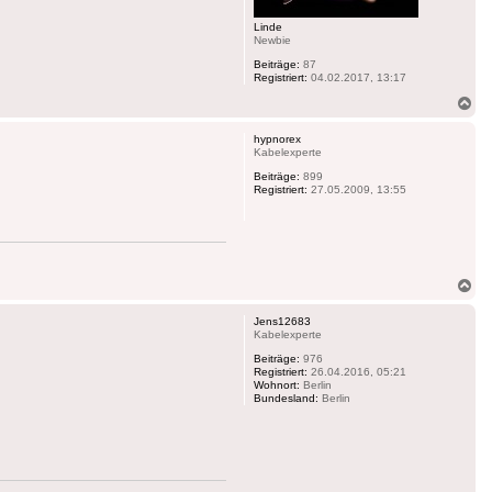
Linde
Newbie
Beiträge:
87
Registriert:
04.02.2017, 13:17
Na
ob
hypnorex
Kabelexperte
Beiträge:
899
Registriert:
27.05.2009, 13:55
Na
ob
Jens12683
Kabelexperte
Beiträge:
976
Registriert:
26.04.2016, 05:21
Wohnort:
Berlin
Bundesland:
Berlin