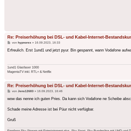
Re: Preiserhöhung bei DSL- und Kabel-Internet-Bestandsku
Beitrag
von
hypnorex
»
16.09.2023, 16:33
Erfreulich. Erst 1und1 und jetzt pyur. Bin gespannt, wann Vodafone aufw
1und1 Glasfaser 1000
MagentaTV inkl. RTL+ & Netflix
Re: Preiserhöhung bei DSL- und Kabel-Internet-Bestandsku
Beitrag
von
Jens12683
»
16.09.2023, 16:46
wow das nenne ich guten Pries. Da kann sich Vodafone ne Scheibe absch
Schade meine Adresse ist bei Püur nicht verfügbar.
Gruß
Empfang Sky Stream mit Entertainment plus, Sky Sport, Sky Bundesliga mit UHD und 