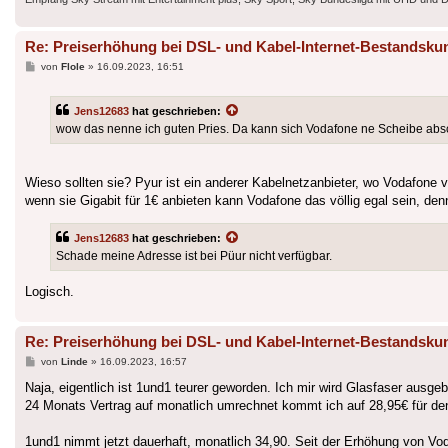
Re: Preiserhöhung bei DSL- und Kabel-Internet-Bestandsku
Beitrag
von
Flole
»
16.09.2023, 16:51
Jens12683
hat geschrieben:
wow das nenne ich guten Pries. Da kann sich Vodafone ne Scheibe absc
Wieso sollten sie? Pyur ist ein anderer Kabelnetzanbieter, wo Vodafone 
wenn sie Gigabit für 1€ anbieten kann Vodafone das völlig egal sein, de
Jens12683
hat geschrieben:
Schade meine Adresse ist bei Püur nicht verfügbar.
Logisch.
Re: Preiserhöhung bei DSL- und Kabel-Internet-Bestandsku
Beitrag
von
Linde
»
16.09.2023, 16:57
Naja, eigentlich ist 1und1 teurer geworden. Ich mir wird Glasfaser aus
24 Monats Vertrag auf monatlich umrechnet kommt ich auf 28,95€ für den
1und1 nimmt jetzt dauerhaft, monatlich 34,90. Seit der Erhöhung von Voda