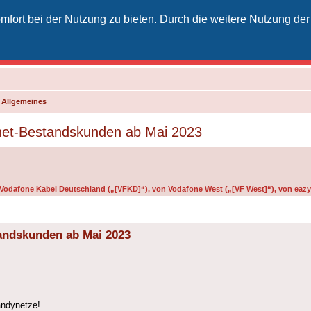
fort bei der Nutzung zu bieten. Durch die weitere Nutzung der
izielles Vodafone-Kabel-Forum
unkt für Kabelkunden von Vodafone - von Kunden für Kunden
d Allgemeines
rnet-Bestandskunden ab Mai 2023
n Vodafone Kabel Deutschland („[VFKD]“), von Vodafone West („[VF West]“), von eazy 
tandskunden ab Mai 2023
andynetze!