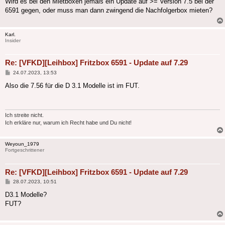
Wird es bei den Mietboxen jemals ein Update auf >= Version 7.5 bei der
6591 gegen, oder muss man dann zwingend die Nachfolgerbox mieten?
Karl.
Insider
Re: [VFKD][Leihbox] Fritzbox 6591 - Update auf 7.29
Beitrag
24.07.2023, 13:53
Also die 7.56 für die D 3.1 Modelle ist im FUT.
Ich streite nicht.
Ich erkläre nur, warum ich Recht habe und Du nicht!
Weyoun_1979
Fortgeschrittener
Re: [VFKD][Leihbox] Fritzbox 6591 - Update auf 7.29
Beitrag
28.07.2023, 10:51
D3.1 Modelle?
FUT?