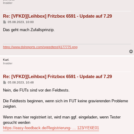
Insider
Re: [VFKD][Leihbox] Fritzbox 6591 - Update auf 7.29
Beitrag
05.08.2023, 10:00
Das geht mach Zufallsprinzip.
https://www.dslreports.com/speedtest/4177775.png
Karl.
Insider
Re: [VFKD][Leihbox] Fritzbox 6591 - Update auf 7.29
Beitrag
05.08.2023, 10:48
Nein, die FUTs sind vor den Feldtests.
Die Feldtests beginnen, wenn sich im FUT keine gravierenden Probleme
zeigten.
Wenn man hier registriert ist, wird man ggf. eingeladen, wenn Tester
gesucht werden
https://easy-feedback.de/Registrierung- ... 123/YE6E01