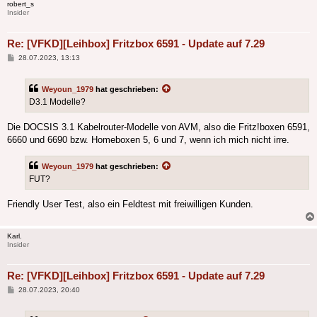
robert_s
Insider
Re: [VFKD][Leihbox] Fritzbox 6591 - Update auf 7.29
Beitrag
28.07.2023, 13:13
Weyoun_1979
hat geschrieben:
D3.1 Modelle?
Die DOCSIS 3.1 Kabelrouter-Modelle von AVM, also die Fritz!boxen 6591,
6660 und 6690 bzw. Homeboxen 5, 6 und 7, wenn ich mich nicht irre.
Weyoun_1979
hat geschrieben:
FUT?
Friendly User Test, also ein Feldtest mit freiwilligen Kunden.
Karl.
Insider
Re: [VFKD][Leihbox] Fritzbox 6591 - Update auf 7.29
Beitrag
28.07.2023, 20:40