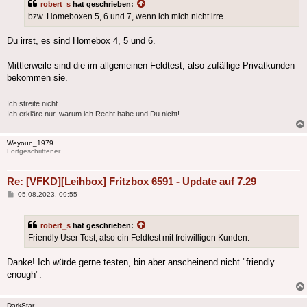
robert_s
hat geschrieben:
bzw. Homeboxen 5, 6 und 7, wenn ich mich nicht irre.
Du irrst, es sind Homebox 4, 5 und 6.
Mittlerweile sind die im allgemeinen Feldtest, also zufällige Privatkunden
bekommen sie.
Ich streite nicht.
Ich erkläre nur, warum ich Recht habe und Du nicht!
Weyoun_1979
Fortgeschrittener
Re: [VFKD][Leihbox] Fritzbox 6591 - Update auf 7.29
Beitrag
05.08.2023, 09:55
robert_s
hat geschrieben:
Friendly User Test, also ein Feldtest mit freiwilligen Kunden.
Danke! Ich würde gerne testen, bin aber anscheinend nicht "friendly
enough".
DarkStar