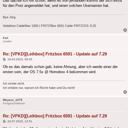
Das dachte ich mir schon, wenn es von jemanden kommt der sich extra
für den Post angemeldet hat, und einen solchen Usernamen hat.
Bye Jörg
Vodafone CableMax 1000 | FRITZ!Box 6591 Cable FRITZ!OS: 8.25
Karl.
Insider
Re: [VFKD][Leihbox] Fritzbox 6591 - Update auf 7.29
Beitrag
19.03.2023, 08:45
Ob es das damals schon gab, keine Ahnung, aber ich werde einer der
ersten sein, der OS 7.5x @ Homebox 4 bekommen wird.
Ich streite nicht.
Ich erkläre nur, warum ich Recht habe und Du nicht!
Weyoun_1979
Fortgeschrittener
Re: [VFKD][Leihbox] Fritzbox 6591 - Update auf 7.29
Beitrag
24.07.2023, 12:51