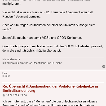
multiplizieren.
Vielleicht ist aber auch einfach 120 Haushalte / Segment oder 120
Kunden / Segment gemeint.
Aber warum fragen Journalisten bei einer so unklaren Aussage nicht
nach?
Jedenfalls macht man damit VDSL und GPON Konkurrenz.
Gleichzeitig frage ich mich aber, was mit den 630 MHz Gebieten passiert,
denn die sind tatsächlich häufig überlastet.
Ich streite nicht.
Ich erkläre nur, warum ich Recht habe und Du nicht!
Flole
Insider
Re: Übersicht & Ausbaustand der Vodafone-Kabelnetze in
Berlin/Brandenburg
Beitrag
14.06.2023, 21:36
Ich vermute fast, dass "Menschen" die geschlechtsneutrale/inklusive
Form von "Kunden*:+innen" sein sollte, aber man gar nicht darüber