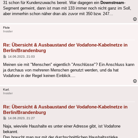
31 schon für Kundenzuwachs bereit. War dagegen ein
Downstream
-
Segment gemeint, dann ist man mit 133 immer noch nicht ganz im Soll,
aber immerhin schon näher dran als zuvor mit 350 bzw. 247...
Flole
Insider
Re: Übersicht & Ausbaustand der Vodafone-Kabelnetze in
Berlin/Brandenburg
Beitrag
14.06.2023, 21:03
Meinen sie mit "Menschen" eigentlich "Anschlüsse"? Ein Anschluss kann
ja durchaus von mehreren Menschen genutzt werden, und da hat
Vodafone in der Regel keinen Einblick....
Karl.
Insider
Re: Übersicht & Ausbaustand der Vodafone-Kabelnetze in
Berlin/Brandenburg
Beitrag
14.06.2023, 21:27
Naja, wieviele Haushalte es unter einer Adresse gibt, ist Vodafone
bekannt.
Das braucht man nur mit der durchschnittlichen Haushaltsstärke