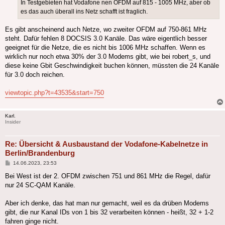
In Testgebieten hat Vodafone nen OFDM auf 815 - 1005 MHz, aber ob
es das auch überall ins Netz schafft ist fraglich.
Es gibt anscheinend auch Netze, wo zweiter OFDM auf 750-861 MHz
steht. Dafür fehlen 8 DOCSIS 3.0 Kanäle. Das wäre eigentlich besser
geeignet für die Netze, die es nicht bis 1006 MHz schaffen. Wenn es
wirklich nur noch etwa 30% der 3.0 Modems gibt, wie bei robert_s, und
diese keine Gbit Geschwindigkeit buchen können, müssten die 24 Kanäle
für 3.0 doch reichen.
viewtopic.php?t=43535&start=750
Karl.
Insider
Re: Übersicht & Ausbaustand der Vodafone-Kabelnetze in
Berlin/Brandenburg
Beitrag
14.06.2023, 23:53
Bei West ist der 2. OFDM zwischen 751 und 861 MHz die Regel, dafür
nur 24 SC-QAM Kanäle.
Aber ich denke, das hat man nur gemacht, weil es da drüben Modems
gibt, die nur Kanal IDs von 1 bis 32 verarbeiten können - heißt, 32 + 1-2
fahren ginge nicht.