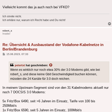
Vielleicht kommt das ja auch noch bei VFKD?
Ich streite nicht.
Ich erkläre nur, warum ich Recht habe und Du nicht!
robert_s
Insider
Re: Übersicht & Ausbaustand der Vodafone-Kabelnetze in
Berlin/Brandenburg
Beitrag
15.06.2023, 07:33
petertxt
hat geschrieben:
Wenn es wirklich nur noch etwa 30% der 3.0 Modems gibt, wie bei
robert_s, und diese keine Gbit Geschwindigkeit buchen können,
müssten die 24 Kanäle für 3.0 doch reichen.
In meinem Upstream-Segment sind von den 31 Kabelmodems aktuell nur
noch 7 DOCSIS 3.0 Modems:
5x Fritz!Box 6490, seit >6 Jahren im Einsatz, Tarife von 100 bis
250Mbit/s
1x Fritz!Box 6590, seit 5 Jahren im Einsatz, 100Mbit/s