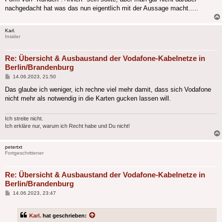
nachgedacht hat was das nun eigentlich mit der Aussage macht.....
Karl.
Insider
Re: Übersicht & Ausbaustand der Vodafone-Kabelnetze in
Berlin/Brandenburg
Beitrag
14.06.2023, 21:50
Das glaube ich weniger, ich rechne viel mehr damit, dass sich Vodafone
nicht mehr als notwendig in die Karten gucken lassen will.
Ich streite nicht.
Ich erkläre nur, warum ich Recht habe und Du nicht!
petertxt
Fortgeschrittener
Re: Übersicht & Ausbaustand der Vodafone-Kabelnetze in
Berlin/Brandenburg
Beitrag
14.06.2023, 23:47
Karl.
hat geschrieben: