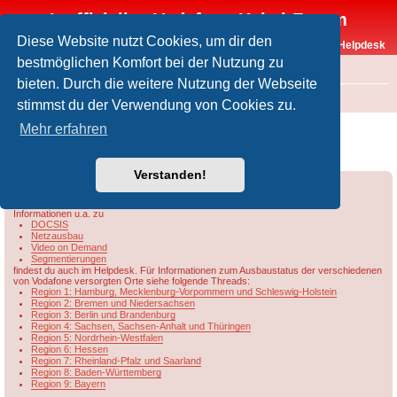
Inoffizielles Vodafone-Kabel-Forum
Diese Website nutzt Cookies, um dir den
Vodafone-Kabel-Helpdesk
bestmöglichen Komfort bei der Nutzung zu
FAQ
bieten. Durch die weitere Nutzung der Webseite
Foren-Übersicht
Rund um Vodafone / Aktuelles
Netzausbau
stimmst du der Verwendung von Cookies zu.
Übersicht & Ausbaustand der Vodafone-
Mehr erfahren
Kabelnetze in Berlin/Brandenburg
Verstanden!
Forumsregeln
Forenregeln
Informationen u.a. zu
DOCSIS
Netzausbau
Video on Demand
Segmentierungen
findest du auch im Helpdesk. Für Informationen zum Ausbaustatus der verschiedenen
von Vodafone versorgten Orte siehe folgende Threads:
Region 1: Hamburg, Mecklenburg-Vorpommern und Schleswig-Holstein
Region 2: Bremen und Niedersachsen
Region 3: Berlin und Brandenburg
Region 4: Sachsen, Sachsen-Anhalt und Thüringen
Region 5: Nordrhein-Westfalen
Region 6: Hessen
Region 7: Rheinland-Pfalz und Saarland
Region 8: Baden-Württemberg
Region 9: Bayern