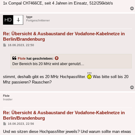
1x Compal CH7466CE, seit 4 Jahren im Einsatz, 512/256kbit/s
Igge
Fortgeschrittener
Re: Übersicht & Ausbaustand der Vodafone-Kabelnetze in
Berlin/Brandenburg
Beitrag
16.06.2023, 22:50
Flole
hat geschrieben:
Der Bereich bis 20 MHz wird aber genutzt....
stimmt, deshalb gibt es 20 MHz Hochpassfilter.
Was bitte soll bis 20
Mhz passieren? Rauschen?
Flole
Insider
Re: Übersicht & Ausbaustand der Vodafone-Kabelnetze in
Berlin/Brandenburg
Beitrag
16.06.2023, 22:56
Und wo sitzen diese Hochpassfilter jeweils? Und warum sollte man etwas