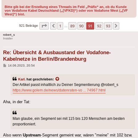
Bitte gib bei der Erstellung eines Threads im Feld „Präfix“ an, ob du Kunde
von Vodafone Kabel Deutschland („[VFKD]“) oder von Vodafone West („[VF
West]“) bist.
Seite
91
von
93
1
89
90
91
92
93
Vorherige
Nächste
921 Beiträge
…
robert_s
Insider
Re: Übersicht & Ausbaustand der Vodafone-
Kabelnetze in Berlin/Brandenburg
Beitrag
14.06.2023, 20:54
Karl.
hat geschrieben:
Der Artikel passt inhaltlich zu Deiner Segmentierung @robert_s
https://www.golem.de/news/datenraten-vo ... 74967.html
Aha, in der Tat:
Man glaube, ein Segment sei mit 115 bis 120 Menschen am besten
proportioniert.
Also wenn
Upstream
-Segment gemeint war, wären "meine" mit 102 bzw.