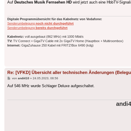
Auf
Deutsches Musik Fernsehen HD
wird jetzt auch eine HbbTV-Signal
Digitale Programmübersicht für das Kabelnetz von Vodafone:
Senderumbelegung
noch nicht durchgeführt
Senderumbelegung
bereits durchgeführt
Kabelnetz:
voll ausgebaut (862 MHz) mit 1000 Mbit/s
TV:
TV Connect + GigaTV Cable mit 2x GigaTV Home (Hauptbox + Multiroombox)
Internet:
GigaZuhause 250 Kabel mit FRITZ!Box 6490 (kdg)
Re: [VFKD] Übersicht aller technischen Änderungen (Belegu
Beitrag
von
andi410
»
24.05.2023, 08:56
Auf 546 MHz wurde Schlager Deluxe aufgeschaltet.
andi