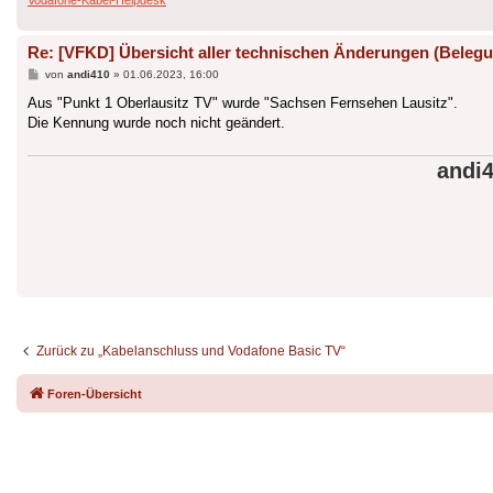
Vodafone-Kabel-Helpdesk
Re: [VFKD] Übersicht aller technischen Änderungen (Belegu
Beitrag
von
andi410
»
01.06.2023, 16:00
Aus "Punkt 1 Oberlausitz TV" wurde "Sachsen Fernsehen Lausitz".
Die Kennung wurde noch nicht geändert.
andi
Zurück zu „Kabelanschluss und Vodafone Basic TV“
Foren-Übersicht