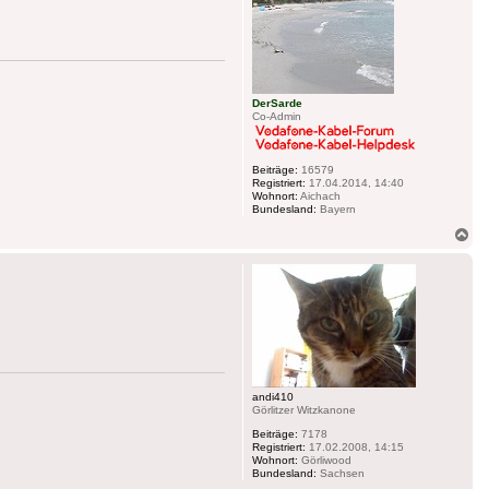
DerSarde
Co-Admin
Beiträge:
16579
Registriert:
17.04.2014, 14:40
Wohnort:
Aichach
Bundesland:
Bayern
Na
ob
andi410
Görlitzer Witzkanone
Beiträge:
7178
Registriert:
17.02.2008, 14:15
Wohnort:
Görliwood
Bundesland:
Sachsen