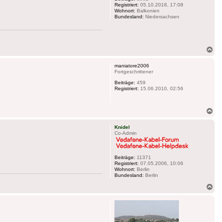
Registriert:
05.10.2018, 17:08
Wohnort:
Balkonien
Bundesland:
Niedersachsen
Na
ob
maniatore2006
Fortgeschrittener
Beiträge:
459
Registriert:
15.06.2010, 02:56
Na
ob
Knidel
Co-Admin
Beiträge:
11371
Registriert:
07.05.2006, 10:06
Wohnort:
Berlin
Bundesland:
Berlin
Na
ob