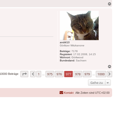
Na
ob
andi410
Görlitzer Witzkanone
Beiträge:
7178
Registriert:
17.02.2008, 14:15
Wohnort:
Görliwood
Bundesland:
Sachsen
Na
ob
Seite
977
von
1000
1
975
976
977
978
979
1000
Vorherige
N
10000 Beiträge
…
…
Gehe zu
Kontakt
Alle Zeiten sind
UTC+02:00