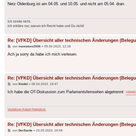
Netz Oldenburg ist am 04.05. und 10.05. und nicht am 05.04. dran.
Ich streite nicht.
Ich erkläre nur, warum ich Recht habe und Du nicht!
Re: [VFKD] Übersicht aller technischen Änderungen (Belegu
Beitrag
von
maniatore2006
»
05.04.2023, 12:18
Ach ja sorry da habe ich mich verlesen.
Re: [VFKD] Übersicht aller technischen Änderungen (Belegu
Beitrag
von
Knidel
»
06.04.2023, 19:47
Ich habe die OT-Diskussion zum Parlamentsfernsehen abgetrennt:
viewt
Vodafone-Kabel-Helpdesk
Re: [VFKD] Übersicht aller technischen Änderungen (Belegu
Beitrag
von
DerSarde
»
20.05.2023, 16:59