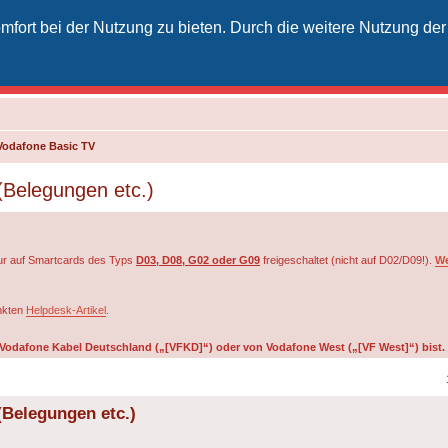
fort bei der Nutzung zu bieten. Durch die weitere Nutzung der
izielles Vodafone-Kabel-Forum
unkt für Kabelkunden von Vodafone - von Kunden für Kunden
Vodafone Basic TV
(Belegungen etc.)
r auf Smartcards des Typs
D03, D08, G02 oder G09
freigeschaltet (nicht auf D02/D09!).
We
inkten
Helpdesk-Artikel
.
on Vodafone Kabel Deutschland („[VFKD]“) oder von Vodafone West („[VF West]“) bist.
(Belegungen etc.)