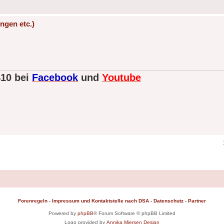
ngen etc.)
410 bei
Facebook
und
Youtube
Forenregeln
-
Impressum und Kontaktstelle nach DSA
-
Datenschutz
-
Partner
Powered by
phpBB
® Forum Software © phpBB Limited
Logo provided by
Annika Miersen Design