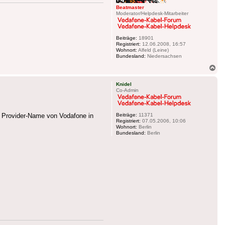
Beatmaster
Moderator/Helpdesk-Mitarbeiter
Beiträge:
18901
Registriert:
12.06.2008, 16:57
Wohnort:
Alfeld (Leine)
Bundesland:
Niedersachsen
Na
ob
Knidel
Co-Admin
Beiträge:
11371
r Provider-Name von Vodafone in
Registriert:
07.05.2006, 10:06
Wohnort:
Berlin
Bundesland:
Berlin