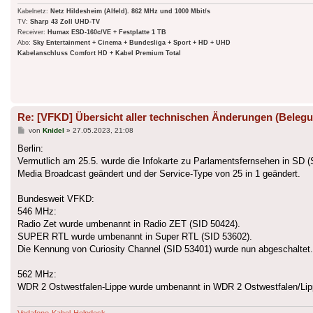
Kabelnetz:
Netz Hildesheim (Alfeld). 862 MHz und 1000 Mbit/s
TV:
Sharp 43 Zoll UHD-TV
Receiver:
Humax ESD-160c/VE + Festplatte 1 TB
Abo:
Sky Entertainment + Cinema + Bundesliga + Sport + HD + UHD
Kabelanschluss Comfort HD + Kabel Premium Total
Re: [VFKD] Übersicht aller technischen Änderungen (Belegu
Beitrag
von
Knidel
»
27.05.2023, 21:08
Berlin:
Vermutlich am 25.5. wurde die Infokarte zu Parlamentsfernsehen in SD 
Media Broadcast geändert und der Service-Type von 25 in 1 geändert.
Bundesweit VFKD:
546 MHz:
Radio Zet wurde umbenannt in Radio ZET (SID 50424).
SUPER RTL wurde umbenannt in Super RTL (SID 53602).
Die Kennung von Curiosity Channel (SID 53401) wurde nun abgeschaltet.
562 MHz:
WDR 2 Ostwestfalen-Lippe wurde umbenannt in WDR 2 Ostwestfalen/Lip