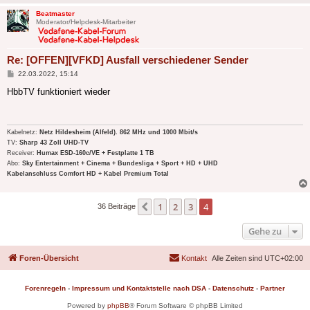
Beatmaster
Moderator/Helpdesk-Mitarbeiter
Re: [OFFEN][VFKD] Ausfall verschiedener Sender
Beitrag
22.03.2022, 15:14
HbbTV funktioniert wieder
Kabelnetz:
Netz Hildesheim (Alfeld). 862 MHz und 1000 Mbit/s
TV:
Sharp 43 Zoll UHD-TV
Receiver:
Humax ESD-160c/VE + Festplatte 1 TB
Abo:
Sky Entertainment + Cinema + Bundesliga + Sport + HD + UHD
Kabelanschluss Comfort HD + Kabel Premium Total
1
2
3
4
Vorherige
36 Beiträge
Gehe zu
Foren-Übersicht
Kontakt
Alle Zeiten sind
UTC+02:00
Forenregeln
-
Impressum und Kontaktstelle nach DSA
-
Datenschutz
-
Partner
Powered by
phpBB
® Forum Software © phpBB Limited