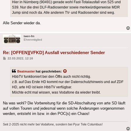
Hier in Nürnberg (90491) gerade wohl Fast-Totalausfall von S25 und
S39. Nur die drei DLF-Radiosender sowie merkwürdigerweise MDR
Jump sind noch da. Alle anderen TV- und Radiosender sind weg.
Alle Sender wieder da.
twen-fm
Ehrenmitglied
Re: [OFFEN][VFKD] Ausfall verschiedener Sender
Beitrag
22.03.2022, 12:16
Beatmaster
hat geschrieben:
HbbTV funktioniert bei den Öffis auch nicht richtig.
z.B. auf Das Erste HD kommt nur der Datenschutzhinweis und auf ZDF
HD, arte HD ist kein HbbTV verfügbar.
Möchte echt mal wissen, was Vodafone da wieder treibt.
Na was wohl? Die Vorbereitung für die SD-Abschaltung von arte SD läuft
auf vollen Touren und jedesmal wenn solche Änderungen vorgenommen
werden, entsteht im bzw. in den POC(s) ein Chaos!
Seit 2-2025 nicht mehr bei Vodafone, sondern bei Pyur Tele Columbus!