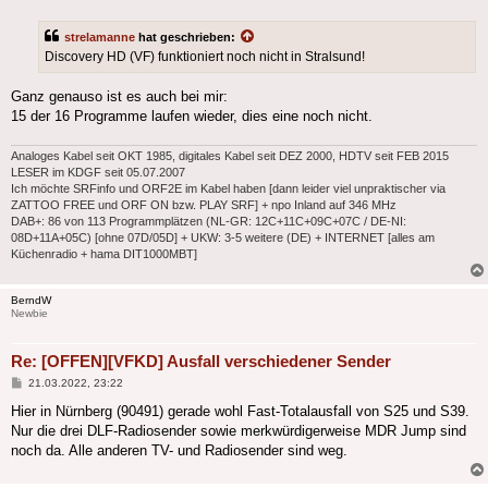
strelamanne
hat geschrieben:
Discovery HD (VF) funktioniert noch nicht in Stralsund!
Ganz genauso ist es auch bei mir:
15 der 16 Programme laufen wieder, dies eine noch nicht.
Analoges Kabel seit OKT 1985, digitales Kabel seit DEZ 2000, HDTV seit FEB 2015
LESER im KDGF seit 05.07.2007
Ich möchte SRFinfo und ORF2E im Kabel haben [dann leider viel unpraktischer via
ZATTOO FREE und ORF ON bzw. PLAY SRF] + npo Inland auf 346 MHz
DAB+: 86 von 113 Programmplätzen (NL-GR: 12C+11C+09C+07C / DE-NI:
08D+11A+05C) [ohne 07D/05D] + UKW: 3-5 weitere (DE) + INTERNET [alles am
Küchenradio + hama DIT1000MBT]
BerndW
Newbie
Re: [OFFEN][VFKD] Ausfall verschiedener Sender
Beitrag
21.03.2022, 23:22
Hier in Nürnberg (90491) gerade wohl Fast-Totalausfall von S25 und S39.
Nur die drei DLF-Radiosender sowie merkwürdigerweise MDR Jump sind
noch da. Alle anderen TV- und Radiosender sind weg.