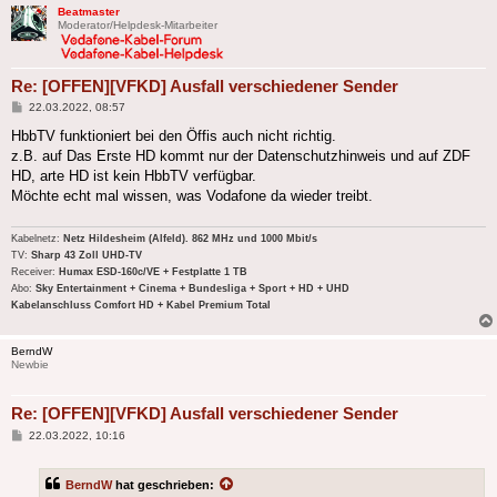
Beatmaster
Moderator/Helpdesk-Mitarbeiter
Re: [OFFEN][VFKD] Ausfall verschiedener Sender
Beitrag
22.03.2022, 08:57
HbbTV funktioniert bei den Öffis auch nicht richtig.
z.B. auf Das Erste HD kommt nur der Datenschutzhinweis und auf ZDF
HD, arte HD ist kein HbbTV verfügbar.
Möchte echt mal wissen, was Vodafone da wieder treibt.
Kabelnetz:
Netz Hildesheim (Alfeld). 862 MHz und 1000 Mbit/s
TV:
Sharp 43 Zoll UHD-TV
Receiver:
Humax ESD-160c/VE + Festplatte 1 TB
Abo:
Sky Entertainment + Cinema + Bundesliga + Sport + HD + UHD
Kabelanschluss Comfort HD + Kabel Premium Total
BerndW
Newbie
Re: [OFFEN][VFKD] Ausfall verschiedener Sender
Beitrag
22.03.2022, 10:16
BerndW
hat geschrieben: