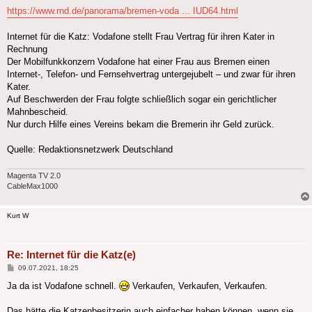
https://www.rnd.de/panorama/bremen-voda ... IUD64.html
Internet für die Katz: Vodafone stellt Frau Vertrag für ihren Kater in
Rechnung
Der Mobilfunkkonzern Vodafone hat einer Frau aus Bremen einen
Internet-, Telefon- und Fernsehvertrag untergejubelt – und zwar für ihren
Kater.
Auf Beschwerden der Frau folgte schließlich sogar ein gerichtlicher
Mahnbescheid.
Nur durch Hilfe eines Vereins bekam die Bremerin ihr Geld zurück.
Quelle: Redaktionsnetzwerk Deutschland
Magenta TV 2.0
CableMax1000
Kurt W
Re: Internet für die Katz(e)
Beitrag
09.07.2021, 18:25
Ja da ist Vodafone schnell.
Verkaufen, Verkaufen, Verkaufen.
Das hätte die Katzenbesitzerin auch einfacher haben können, wenn sie