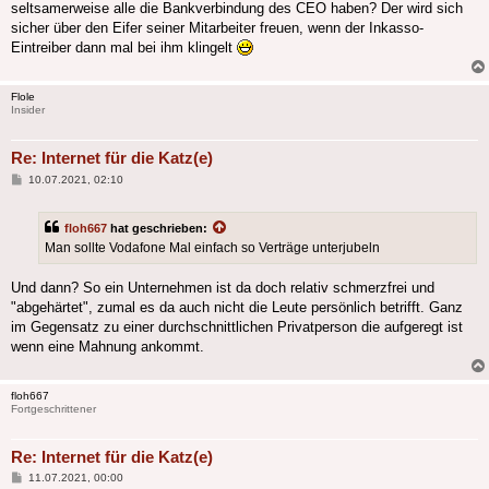
seltsamerweise alle die Bankverbindung des CEO haben? Der wird sich
sicher über den Eifer seiner Mitarbeiter freuen, wenn der Inkasso-
Eintreiber dann mal bei ihm klingelt
Flole
Insider
Re: Internet für die Katz(e)
Beitrag
10.07.2021, 02:10
floh667
hat geschrieben:
Man sollte Vodafone Mal einfach so Verträge unterjubeln
Und dann? So ein Unternehmen ist da doch relativ schmerzfrei und
"abgehärtet", zumal es da auch nicht die Leute persönlich betrifft. Ganz
im Gegensatz zu einer durchschnittlichen Privatperson die aufgeregt ist
wenn eine Mahnung ankommt.
floh667
Fortgeschrittener
Re: Internet für die Katz(e)
Beitrag
11.07.2021, 00:00