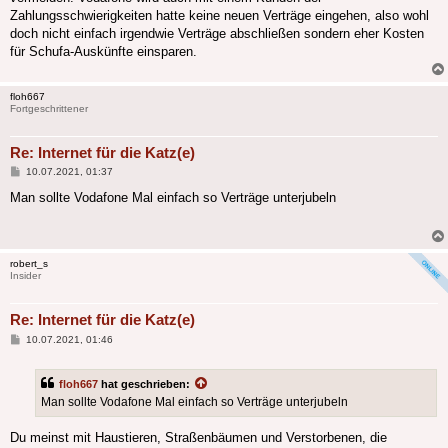
Zahlungsschwierigkeiten hatte keine neuen Verträge eingehen, also wohl
doch nicht einfach irgendwie Verträge abschließen sondern eher Kosten
für Schufa-Auskünfte einsparen.
floh667
Fortgeschrittener
Re: Internet für die Katz(e)
Beitrag
10.07.2021, 01:37
Man sollte Vodafone Mal einfach so Verträge unterjubeln
robert_s
Insider
Re: Internet für die Katz(e)
Beitrag
10.07.2021, 01:46
floh667
hat geschrieben:
Man sollte Vodafone Mal einfach so Verträge unterjubeln
Du meinst mit Haustieren, Straßenbäumen und Verstorbenen, die