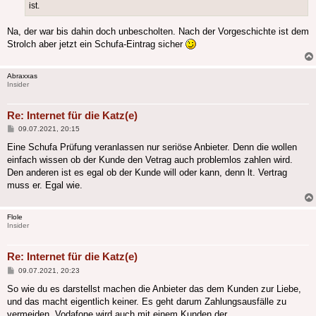
ist.
Na, der war bis dahin doch unbescholten. Nach der Vorgeschichte ist dem
Strolch aber jetzt ein Schufa-Eintrag sicher
Abraxxas
Insider
Re: Internet für die Katz(e)
Beitrag
09.07.2021, 20:15
Eine Schufa Prüfung veranlassen nur seriöse Anbieter. Denn die wollen
einfach wissen ob der Kunde den Vetrag auch problemlos zahlen wird.
Den anderen ist es egal ob der Kunde will oder kann, denn lt. Vertrag
muss er. Egal wie.
Flole
Insider
Re: Internet für die Katz(e)
Beitrag
09.07.2021, 20:23
So wie du es darstellst machen die Anbieter das dem Kunden zur Liebe,
und das macht eigentlich keiner. Es geht darum Zahlungsausfälle zu
vermeiden. Vodafone wird auch mit einem Kunden der