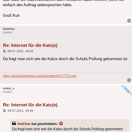
einfach den Auftrag widersprochen hätte.
Gruß Kurt
DarkStar
Insider
Re: Internet für die Katz(e)
Beitrag
09.07.2021, 18:49
Da fragt man sich wie die Katze durch die Schufa Prüfung gekommen ist.
https://www.dslreports.com/speedtest/4177775.png
robert_s
Insider
Re: Internet für die Katz(e)
Beitrag
09.07.2021, 19:48
DarkStar
hat geschrieben:
Da fragt man sich wie die Katze durch die Schufa Prüfung gekommen