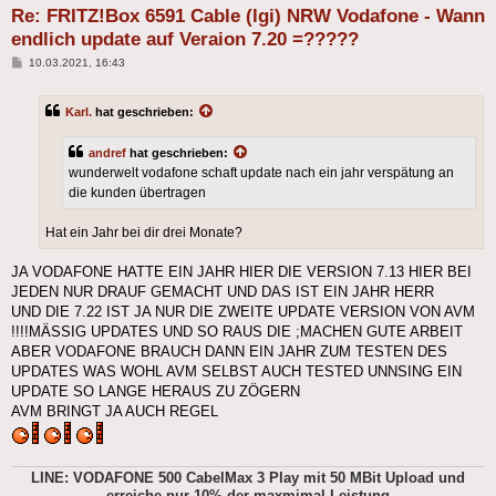
Re: FRITZ!Box 6591 Cable (lgi) NRW Vodafone - Wann
endlich update auf Veraion 7.20 =?????
Beitrag
10.03.2021, 16:43
Karl.
hat geschrieben:
andref
hat geschrieben:
wunderwelt vodafone schaft update nach ein jahr verspätung an
die kunden übertragen
Hat ein Jahr bei dir drei Monate?
JA VODAFONE HATTE EIN JAHR HIER DIE VERSION 7.13 HIER BEI
JEDEN NUR DRAUF GEMACHT UND DAS IST EIN JAHR HERR
UND DIE 7.22 IST JA NUR DIE ZWEITE UPDATE VERSION VON AVM
!!!!MÄSSIG UPDATES UND SO RAUS DIE ;MACHEN GUTE ARBEIT
ABER VODAFONE BRAUCH DANN EIN JAHR ZUM TESTEN DES
UPDATES WAS WOHL AVM SELBST AUCH TESTED UNNSING EIN
UPDATE SO LANGE HERAUS ZU ZÖGERN
AVM BRINGT JA AUCH REGEL
LINE: VODAFONE 500 CabelMax 3 Play mit 50 MBit Upload und
erreiche nur 10% der maxmimal Leistung