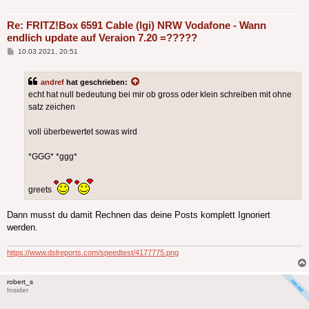
Re: FRITZ!Box 6591 Cable (lgi) NRW Vodafone - Wann
endlich update auf Veraion 7.20 =?????
Beitrag
10.03.2021, 20:51
andref
hat geschrieben:
echt hat null bedeutung bei mir ob gross oder klein schreiben mit ohne
satz zeichen
voll überbewertet sowas wird
*GGG* *ggg*
greets
Dann musst du damit Rechnen das deine Posts komplett Ignoriert
werden.
https://www.dslreports.com/speedtest/4177775.png
robert_s
Insider