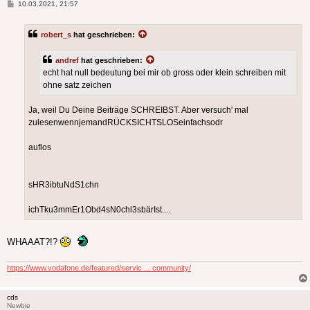
Beitrag
10.03.2021, 21:57
robert_s
hat geschrieben:
andref
hat geschrieben:
echt hat null bedeutung bei mir ob gross oder klein schreiben mit
ohne satz zeichen
Ja, weil Du Deine Beiträge SCHREIBST. Aber versuch' mal
zulesenwennjemandRÜCKSICHTSLOSeinfachsodr
auflos
sHR3ibtuNdS1chn
ichTku3mmEr1Obd4sN0chl3sbärIst....
WHAAAT?!?
https://www.vodafone.de/featured/servic ... community/
cds
Newbie