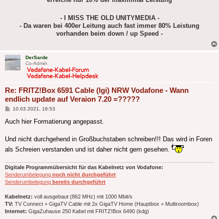
- I MISS THE OLD UNITYMEDIA -
- Da waren bei 400er Leitung auch fast immer 80% Leistung
vorhanden beim down / up Speed -
DerSarde
Co-Admin
Re: FRITZ!Box 6591 Cable (lgi) NRW Vodafone - Wann
endlich update auf Veraion 7.20 =?????
Beitrag
10.03.2021, 16:53
Auch hier Formatierung angepasst.
Und nicht durchgehend in Großbuchstaben schreiben!!! Das wird in Foren
als Schreien verstanden und ist daher nicht gern gesehen.
Digitale Programmübersicht für das Kabelnetz von Vodafone:
Senderumbelegung
noch nicht durchgeführt
Senderumbelegung
bereits durchgeführt
Kabelnetz:
voll ausgebaut (862 MHz) mit 1000 Mbit/s
TV:
TV Connect + GigaTV Cable mit 2x GigaTV Home (Hauptbox + Multiroombox)
Internet:
GigaZuhause 250 Kabel mit FRITZ!Box 6490 (kdg)