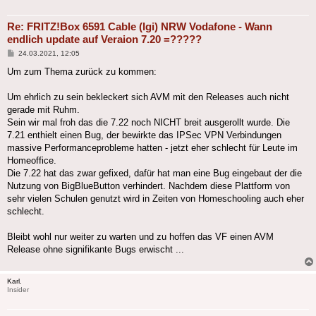
Re: FRITZ!Box 6591 Cable (lgi) NRW Vodafone - Wann
endlich update auf Veraion 7.20 =?????
Beitrag
24.03.2021, 12:05
Um zum Thema zurück zu kommen:
Um ehrlich zu sein bekleckert sich AVM mit den Releases auch nicht
gerade mit Ruhm.
Sein wir mal froh das die 7.22 noch NICHT breit ausgerollt wurde. Die
7.21 enthielt einen Bug, der bewirkte das IPSec VPN Verbindungen
massive Performanceprobleme hatten - jetzt eher schlecht für Leute im
Homeoffice.
Die 7.22 hat das zwar gefixed, dafür hat man eine Bug eingebaut der die
Nutzung von BigBlueButton verhindert. Nachdem diese Plattform von
sehr vielen Schulen genutzt wird in Zeiten von Homeschooling auch eher
schlecht.
Bleibt wohl nur weiter zu warten und zu hoffen das VF einen AVM
Release ohne signifikante Bugs erwischt ...
Karl.
Insider