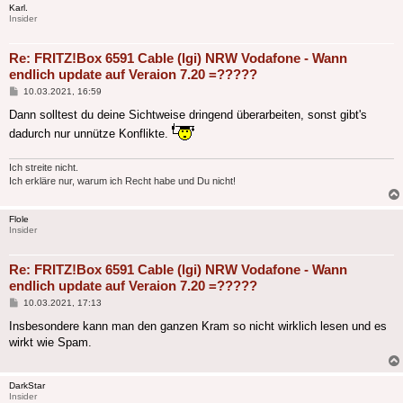
Karl.
Insider
Re: FRITZ!Box 6591 Cable (lgi) NRW Vodafone - Wann
endlich update auf Veraion 7.20 =?????
Beitrag
10.03.2021, 16:59
Dann solltest du deine Sichtweise dringend überarbeiten, sonst gibt's
dadurch nur unnütze Konflikte.
Ich streite nicht.
Ich erkläre nur, warum ich Recht habe und Du nicht!
Flole
Insider
Re: FRITZ!Box 6591 Cable (lgi) NRW Vodafone - Wann
endlich update auf Veraion 7.20 =?????
Beitrag
10.03.2021, 17:13
Insbesondere kann man den ganzen Kram so nicht wirklich lesen und es
wirkt wie Spam.
DarkStar
Insider