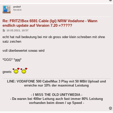
andref
Newbie
Re: FRITZ!Box 6591 Cable (lgi) NRW Vodafone - Wann
endlich update auf Veraion 7.20 =?????
Beitrag
10.03.2021, 16:57
echt hat null bedeutung bei mir ob gross oder klein schreiben mit ohne
satz zeichen
voll überbewertet sowas wird
*GGG* *ggg*
greets
LINE: VODAFONE 500 CabelMax 3 Play mit 50 MBit Upload und
erreiche nur 10% der maxmimal Leistung
- I MISS THE OLD UNITYMEDIA -
- Da waren bei 400er Leitung auch fast immer 80% Leistung
vorhanden beim down / up Speed -