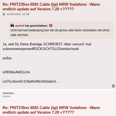
Re: FRITZ!Box 6591 Cable (lgi) NRW Vodafone - Wann
endlich update auf Veraion 7.20 =?????
Beitrag
10.03.2021, 21:39
andref
hat geschrieben:
echt hat null bedeutung bei mir ob gross oder klein schreiben mit ohne
satz zeichen
Ja, weil Du Deine Beiträge SCHREIBST. Aber versuch' mal
zulesenwennjemandRÜCKSICHTSLOSeinfachsodr
auflos
sHR3ibtuNdS1chn
ichTku3mmEr1Obd4sN0chl3sbärIst....
Samchen
Insider
Re: FRITZ!Box 6591 Cable (lgi) NRW Vodafone - Wann
endlich update auf Veraion 7.20 =?????