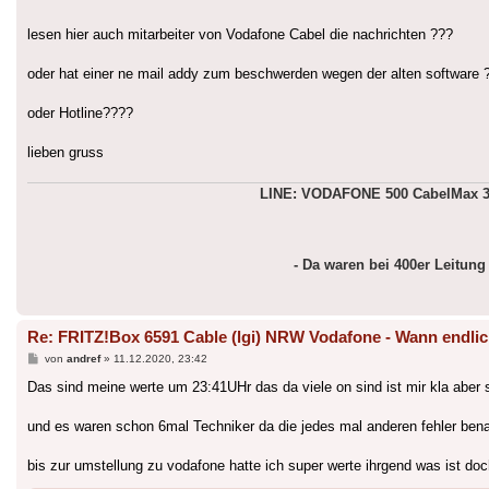
lesen hier auch mitarbeiter von Vodafone Cabel die nachrichten ???
oder hat einer ne mail addy zum beschwerden wegen der alten software 
oder Hotline????
lieben gruss
LINE: VODAFONE 500 CabelMax 3 
- Da waren bei 400er Leitun
Re: FRITZ!Box 6591 Cable (lgi) NRW Vodafone - Wann endlic
Beitrag
von
andref
»
11.12.2020, 23:42
Das sind meine werte um 23:41UHr das da viele on sind ist mir kla aber s
und es waren schon 6mal Techniker da die jedes mal anderen fehler ben
bis zur umstellung zu vodafone hatte ich super werte ihrgend was ist do