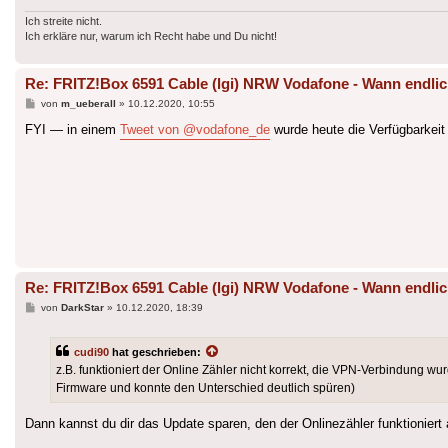
Ich streite nicht.
Ich erkläre nur, warum ich Recht habe und Du nicht!
Re: FRITZ!Box 6591 Cable (lgi) NRW Vodafone - Wann endlic
Beitrag
von
m_ueberall
»
10.12.2020, 10:55
FYI — in einem
Tweet von @vodafone_de
wurde heute die Verfügbarkeit
Re: FRITZ!Box 6591 Cable (lgi) NRW Vodafone - Wann endlic
Beitrag
von
DarkStar
»
10.12.2020, 18:39
cudi90
hat geschrieben:
z.B. funktioniert der Online Zähler nicht korrekt, die VPN-Verbindung w
Firmware und konnte den Unterschied deutlich spüren)
Dann kannst du dir das Update sparen, den der Onlinezähler funktioniert 