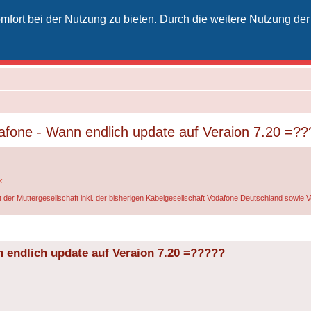
fort bei der Nutzung zu bieten. Durch die weitere Nutzung der
izielles Vodafone-Kabel-Forum
unkt für Kabelkunden von Vodafone - von Kunden für Kunden
fone - Wann endlich update auf Veraion 7.20 =?
k
.
t der Muttergesellschaft inkl. der bisherigen Kabelgesellschaft Vodafone Deutschland sowie
 endlich update auf Veraion 7.20 =?????