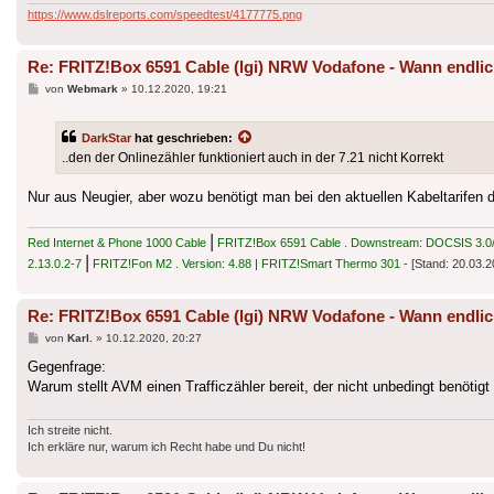
https://www.dslreports.com/speedtest/4177775.png
Re: FRITZ!Box 6591 Cable (lgi) NRW Vodafone - Wann endlic
Beitrag
von
Webmark
»
10.12.2020, 19:21
DarkStar
hat geschrieben:
..den der Onlinezähler funktioniert auch in der 7.21 nicht Korrekt
Nur aus Neugier, aber wozu benötigt man bei den aktuellen Kabeltarifen 
|
Red Internet & Phone 1000 Cable
FRITZ!Box 6591 Cable . Downstream: DOCSIS 3.0/3
|
2.13.0.2-7
FRITZ!Fon M2 . Version: 4.88
|
FRITZ!Smart Thermo 301
- [Stand: 20.03.2
Re: FRITZ!Box 6591 Cable (lgi) NRW Vodafone - Wann endlic
Beitrag
von
Karl.
»
10.12.2020, 20:27
Gegenfrage:
Warum stellt AVM einen Trafficzähler bereit, der nicht unbedingt benöt
Ich streite nicht.
Ich erkläre nur, warum ich Recht habe und Du nicht!