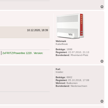
Na
ob
10.12.2020, 18:39
Webmark
Kabelfreak
Beiträge:
1698
|
Registriert:
22.07.2010, 21:13
2xFRITZ!Powerline 1220 . Version:
Bundesland:
Rheinland-Pfalz
Na
ob
Karl.
Insider
Beiträge:
8902
Registriert:
05.10.2018, 17:08
Wohnort:
Balkonien
Bundesland:
Niedersachsen
Na
ob