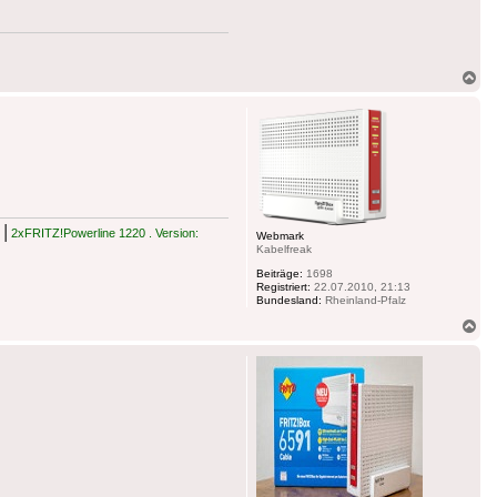
Na
ob
|
2xFRITZ!Powerline 1220 . Version:
Webmark
Kabelfreak
Beiträge:
1698
Registriert:
22.07.2010, 21:13
Bundesland:
Rheinland-Pfalz
Na
ob