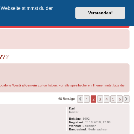
 Webseite stimmst du der
Vodafone-Kabel-Helpdesk
Verstanden!
????
 Vodafone West)
allgemein
zu tun haben. Für alle spezifischeren Themen nutzt bitte die
1
2
3
4
5
6
Vorherige
N
60 Beiträge
Karl.
Insider
Beiträge:
8902
Registriert:
05.10.2018, 17:08
Wohnort:
Balkonien
Bundesland:
Niedersachsen