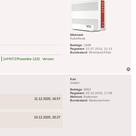
Webmark
Kabelfreak
Beiträge:
1698
Registriert:
22.07.2010, 21:13
Bundesland:
Rheinland-Pfalz
|
2xFRITZ!Powerline 1220 . Version:
Na
ob
Karl.
Insider
Beiträge:
8902
Registriert:
05.10.2018, 17:08
Wohnort:
Balkonien
11.12.2020, 16:57
Bundesland:
Niedersachsen
10.12.2020, 20:27