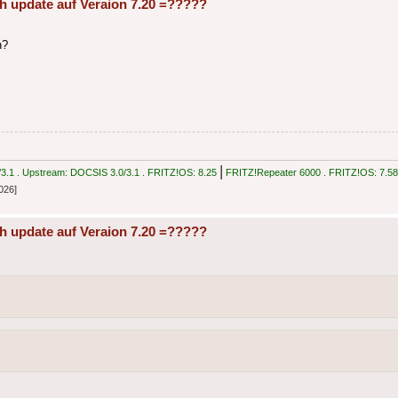
h update auf Veraion 7.20 =?????
n?
|
.1 . Upstream: DOCSIS 3.0/3.1 . FRITZ!OS: 8.25
FRITZ!Repeater 6000 . FRITZ!OS: 7.58
026]
h update auf Veraion 7.20 =?????