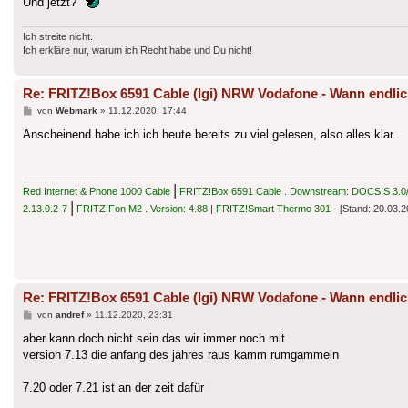
Und jetzt?
Ich streite nicht.
Ich erkläre nur, warum ich Recht habe und Du nicht!
Re: FRITZ!Box 6591 Cable (lgi) NRW Vodafone - Wann endlic
Beitrag
von
Webmark
»
11.12.2020, 17:44
Anscheinend habe ich ich heute bereits zu viel gelesen, also alles klar.
|
Red Internet & Phone 1000 Cable
FRITZ!Box 6591 Cable . Downstream: DOCSIS 3.0/3
|
2.13.0.2-7
FRITZ!Fon M2 . Version: 4.88
|
FRITZ!Smart Thermo 301
- [Stand: 20.03.2
Re: FRITZ!Box 6591 Cable (lgi) NRW Vodafone - Wann endlic
Beitrag
von
andref
»
11.12.2020, 23:31
aber kann doch nicht sein das wir immer noch mit
version 7.13 die anfang des jahres raus kamm rumgammeln
7.20 oder 7.21 ist an der zeit dafür