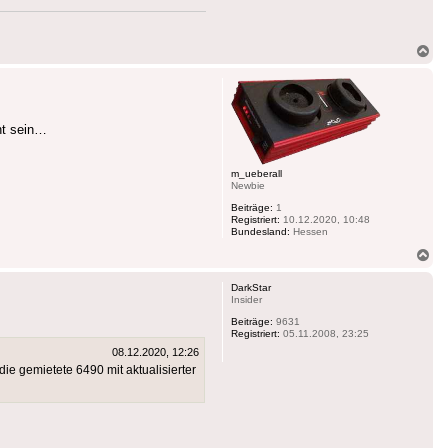
Na
ob
nt sein…
m_ueberall
Newbie
Beiträge:
1
Registriert:
10.12.2020, 10:48
Bundesland:
Hessen
Na
ob
DarkStar
Insider
Beiträge:
9631
Registriert:
05.11.2008, 23:25
08.12.2020, 12:26
ie gemietete 6490 mit aktualisierter