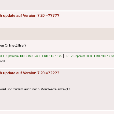
h update auf Veraion 7.20 =?????
den Online-Zähler?
|
.1 . Upstream: DOCSIS 3.0/3.1 . FRITZ!OS: 8.25
FRITZ!Repeater 6000 . FRITZ!OS: 7.58
026]
h update auf Veraion 7.20 =?????
igt wird und zudem auch noch Mondwerte anzeigt?