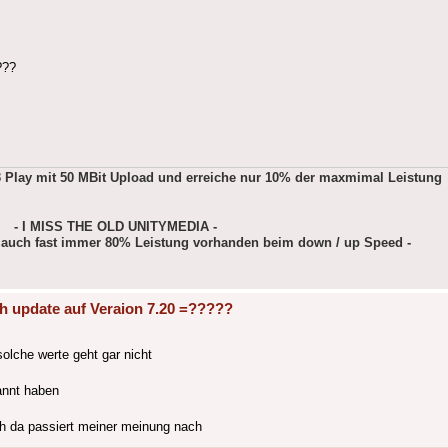
???
Play mit 50 MBit Upload und erreiche nur 10% der maxmimal Leistung
- I MISS THE OLD UNITYMEDIA -
g auch fast immer 80% Leistung vorhanden beim down / up Speed -
h update auf Veraion 7.20 =?????
olche werte geht gar nicht
annt haben
ch da passiert meiner meinung nach