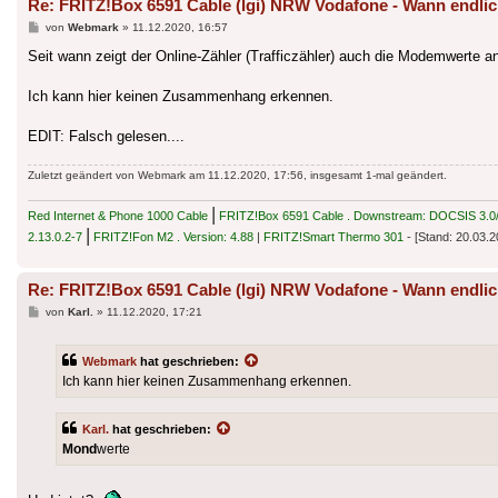
Re: FRITZ!Box 6591 Cable (lgi) NRW Vodafone - Wann endlic
Beitrag
von
Webmark
»
11.12.2020, 16:57
Seit wann zeigt der Online-Zähler (Trafficzähler) auch die Modemwerte a
Ich kann hier keinen Zusammenhang erkennen.
EDIT: Falsch gelesen....
Zuletzt geändert von
Webmark
am 11.12.2020, 17:56, insgesamt 1-mal geändert.
|
Red Internet & Phone 1000 Cable
FRITZ!Box 6591 Cable . Downstream: DOCSIS 3.0/3
|
2.13.0.2-7
FRITZ!Fon M2 . Version: 4.88
|
FRITZ!Smart Thermo 301
- [Stand: 20.03.2
Re: FRITZ!Box 6591 Cable (lgi) NRW Vodafone - Wann endlic
Beitrag
von
Karl.
»
11.12.2020, 17:21
Webmark
hat geschrieben:
Ich kann hier keinen Zusammenhang erkennen.
Karl.
hat geschrieben:
Mond
werte