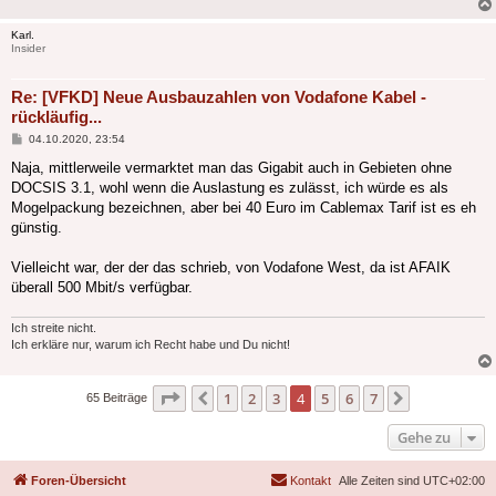
Karl.
Insider
Re: [VFKD] Neue Ausbauzahlen von Vodafone Kabel -
rückläufig...
Beitrag
04.10.2020, 23:54
Naja, mittlerweile vermarktet man das Gigabit auch in Gebieten ohne
DOCSIS 3.1, wohl wenn die Auslastung es zulässt, ich würde es als
Mogelpackung bezeichnen, aber bei 40 Euro im Cablemax Tarif ist es eh
günstig.
Vielleicht war, der der das schrieb, von Vodafone West, da ist AFAIK
überall 500 Mbit/s verfügbar.
Ich streite nicht.
Ich erkläre nur, warum ich Recht habe und Du nicht!
Seite
4
von
7
1
2
3
4
5
6
7
Vorherige
Nächste
65 Beiträge
Gehe zu
Foren-Übersicht
Kontakt
Alle Zeiten sind
UTC+02:00