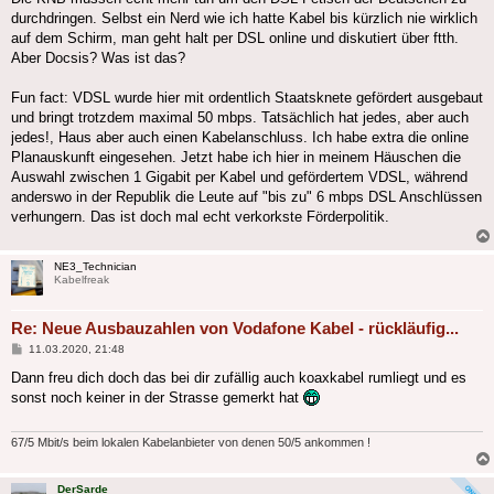
durchdringen. Selbst ein Nerd wie ich hatte Kabel bis kürzlich nie wirklich
auf dem Schirm, man geht halt per DSL online und diskutiert über ftth.
Aber Docsis? Was ist das?
Fun fact: VDSL wurde hier mit ordentlich Staatsknete gefördert ausgebaut
und bringt trotzdem maximal 50 mbps. Tatsächlich hat jedes, aber auch
jedes!, Haus aber auch einen Kabelanschluss. Ich habe extra die online
Planauskunft eingesehen. Jetzt habe ich hier in meinem Häuschen die
Auswahl zwischen 1 Gigabit per Kabel und gefördertem VDSL, während
anderswo in der Republik die Leute auf "bis zu" 6 mbps DSL Anschlüssen
verhungern. Das ist doch mal echt verkorkste Förderpolitik.
NE3_Technician
Kabelfreak
Re: Neue Ausbauzahlen von Vodafone Kabel - rückläufig...
Beitrag
11.03.2020, 21:48
Dann freu dich doch das bei dir zufällig auch koaxkabel rumliegt und es
sonst noch keiner in der Strasse gemerkt hat
67/5 Mbit/s beim lokalen Kabelanbieter von denen 50/5 ankommen !
DerSarde