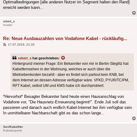
Optimalbedingungen [alle anderen Nutzer im Segment halten den Rand]
erreicht werden kann...
robert_s
Insider
Re: Neue Ausbauzahlen von Vodafone Kabel - rückläufig...
Beitrag
17.07.2019, 21:20
robert_s
hat geschrieben:
Hintergrund meiner Frage: Ein Bekannter von mir in Berlin-Steglitz hat
Kabelfernsehen in der Wohnung, welches er auch über die
Mietnebenkosten bezahlt - aber es findet sich partout kein KNB, bei
dem Internet an dessen Adresse verfügbar wäre. VFKD, PYUR/TC/PM,
RFT Kabel, selbst UM und KMS habe ich durchprobiert.
*Hervorhol* Besagter Bekannter fand heute einen Hausanschlag von
Vodafone vor, "Die Hausnetz-Erneuerung beginnt!". Ende Juli soll das
passieren und danach auch endlich Kabel-Internet bei ihm verfügbar sein.
In unmittelbarer Nachbarschaft gibt es das schon lange...
SenfKabelHer
Kabelexperte