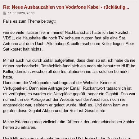
Re: Neue Ausbauzahlen von Vodafone Kabel - rückläufig...
Beitrag
11.03.2020, 20:51
Falls es zum Thema beiträgt:
wie so viele Häuser hier in meiner Nachbarschaft hatte ich bis kürzlich
VDSL, die Haushalte die noch TV schauen nutzen fast alle eine Sat
Antenne auf dem Dach. Alle haben Kabelfernsehen im Keller liegen. Aber
Sat kostet halt nichts.
Mir ist auch nur durch Zufall aufgefallen, dass dem so ist, ich habe da nie
drüber nachgedacht. Tatsächlich fand sich ein noch nie benutzter HÜP im
Keller, den ich zwischen all den Installationen nie als solchen bemerkt
hatte.
Dann kam die Verfügbarkeitsabfrage auf der Website. Keinerlei
Verfügbarkeit. Dann eine Anfrage per Email. Rückantwort tatsächlich ist
es verfügbar, es wurden die Netzpläne geprüft, sogar ein Gigabit. Das war
nur nicht in der Abfrage auf der Website weil der Anschluss noch nie
angemeldet war, seitdem er gelegt wurde, hieß es. Und dann kam wie
gerufen diese Gigabit Aktion und der Rest ist Geschichte.
Meine Erfahrung mag vielleicht die Differenz der unterschiedlichen Zahlen
helfen zu erklären.
Die KNB müssen echt mehr tun um den DSL Fetisch der Deutschen zu