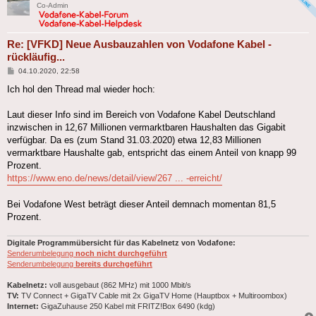
Co-Admin
Re: [VFKD] Neue Ausbauzahlen von Vodafone Kabel -
rückläufig...
Beitrag
04.10.2020, 22:58
Ich hol den Thread mal wieder hoch:
Laut dieser Info sind im Bereich von Vodafone Kabel Deutschland
inzwischen in 12,67 Millionen vermarktbaren Haushalten das Gigabit
verfügbar. Da es (zum Stand 31.03.2020) etwa 12,83 Millionen
vermarktbare Haushalte gab, entspricht das einem Anteil von knapp 99
Prozent.
https://www.eno.de/news/detail/view/267 ... -erreicht/
Bei Vodafone West beträgt dieser Anteil demnach momentan 81,5
Prozent.
Digitale Programmübersicht für das Kabelnetz von Vodafone:
Senderumbelegung
noch nicht durchgeführt
Senderumbelegung
bereits durchgeführt
Kabelnetz:
voll ausgebaut (862 MHz) mit 1000 Mbit/s
TV:
TV Connect + GigaTV Cable mit 2x GigaTV Home (Hauptbox + Multiroombox)
Internet:
GigaZuhause 250 Kabel mit FRITZ!Box 6490 (kdg)