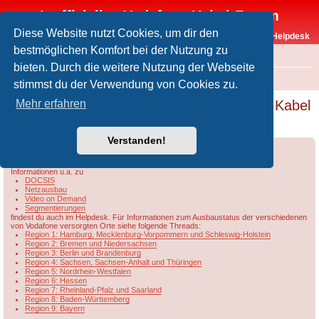
Inoffizielles Vodafone-Kabel-Forum
Diese Website nutzt Cookies, um dir den
Vodafone-Kabel-Helpdesk
bestmöglichen Komfort bei der Nutzung zu
FAQ
bieten. Durch die weitere Nutzung der Webseite
Foren-Übersicht
Rund um Vodafone / Aktuelles
Netzausbau
stimmst du der Verwendung von Cookies zu.
[VFKD] Neue Ausbauzahlen von Vodafone Kabel
Mehr erfahren
- rückläufig...
Verstanden!
Forumsregeln
Forenregeln
Informationen u.a. zu
DOCSIS
Netzausbau
Video on Demand
Segmentierungen
findest du auch im Helpdesk. Für Informationen zum Ausbaustatus der verschiedenen
von Vodafone versorgten Orte siehe folgende Threads:
Region 1: Hamburg, Mecklenburg-Vorpommern und Schleswig-Holstein
Region 2: Bremen und Niedersachsen
Region 3: Berlin und Brandenburg
Region 4: Sachsen, Sachsen-Anhalt und Thüringen
Region 5: Nordrhein-Westfalen
Region 6: Hessen
Region 7: Rheinland-Pfalz und Saarland
Region 8: Baden-Württemberg
Region 9: Bayern