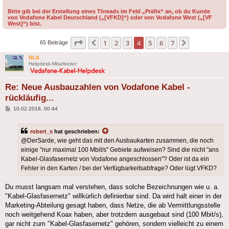
Bitte gib bei der Erstellung eines Threads im Feld „Präfix“ an, ob du Kunde
von Vodafone Kabel Deutschland („[VFKD]“) oder von Vodafone West („[VF
West]“) bist.
Seite
4
von
7
1
2
3
4
5
6
7
Vorherige
Nächste
65 Beiträge
GLS
Helpdesk-Mitarbeiter
Re: Neue Ausbauzahlen von Vodafone Kabel -
rückläufig...
Beitrag
10.02.2018, 00:44
robert_s
hat geschrieben:
@DerSarde, wie geht das mit den Ausbaukarten zusammen, die noch
einige "nur maximal 100 Mbit/s" Gebiete aufweisen? Sind die nicht "ans
Kabel-Glasfasernetz von Vodafone angeschlossen"? Oder ist da ein
Fehler in den Karten / bei der Verfügbarkeitsabfrage? Oder lügt VFKD?
Du musst langsam mal verstehen, dass solche Bezeichnungen wie u. a.
"Kabel-Glasfasernetz" willkürlich definierbar sind. Da wird halt einer in der
Marketing-Abteilung gesagt haben, dass Netze, die ab Vermittlungsstelle
noch weitgehend Koax haben, aber trotzdem ausgebaut sind (100 Mbit/s),
gar nicht zum "Kabel-Glasfasernetz" gehören, sondern vielleicht zu einem