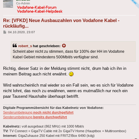
Co-Admin
Re: [VFKD] Neue Ausbauzahlen von Vodafone Kabel -
rückläufig...
Beitrag
04.10.2020, 23:07
robert_s
hat geschrieben:
Scheint aber nicht zu stimmen, dass für 100% der HH im Vodafone
Kabel Gebiet mindestens 500Mbit/s verfügbar sind.
Richtig, dieser Satz in der Meldung stimmt nicht, drum hab ich ihn in
meinem Beitrag auch nicht erwähnt.
Wird wahrscheinlich mal wieder so ein Fall sein, wo es sich für Vodafone
nicht lohnt, das noch zu erwähnen, wenn es mutmaßlich nur noch ein
paar Tausend Haushalte überhaupt betrifft.
Digitale Programmübersicht für das Kabelnetz von Vodafone:
Senderumbelegung
noch nicht durchgeführt
Senderumbelegung
bereits durchgeführt
Kabelnetz:
voll ausgebaut (862 MHz) mit 1000 Mbit/s
TV:
TV Connect + GigaTV Cable mit 2x GigaTV Home (Hauptbox + Multiroombox)
Internet:
GigaZuhause 250 Kabel mit FRITZ!Box 6490 (kdg)