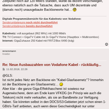
Zeitpunkt noch auf 120 Mbit/s standen, wurde da dezent verschwiegen,
ebenso natürlich auch die Tatsache, dass auch UM dezentrale und
(damals noch) unausgebaute Backboneorte hat...
Digitale Programmübersicht für das Kabelnetz von Vodafone:
Senderumbelegung
noch nicht durchgeführt
Senderumbelegung
bereits durchgeführt
Kabelnetz:
voll ausgebaut (862 MHz) mit 1000 Mbit/s
TV:
TV Connect + GigaTV Cable mit 2x GigaTV Home (Hauptbox + Multiroombox)
Internet:
GigaZuhause 250 Kabel mit FRITZ!Box 6490 (kdg)
reneromann
Insider
Re: Neue Ausbauzahlen von Vodafone Kabel - rückläufig...
Beitrag
11.02.2018, 22:26
@GLS:
Ist nicht jedes Netz am Backbone ein "Kabel-Glasfasernetz"? Immerhin
ist der Backbone ja ein Glasfasernetz...
Aber klar - die ganze Giga-Effekthascherei ist sowieso nur
Augenwischerei, denn am Ende kann VFKDG (im Prinzip wie auch die
Telekom) nicht mehr verkaufen, als sie an Bandbreite zur Verfügung
haben. Sie könnten selbst in den DOCSIS3-Gebieten jetzt schon einen 1-
GBit/s-Tarif anbieten, auch wenn diese Geschwindigkeit nur unter