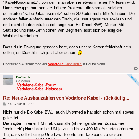
"Kabel-Koaxialnetz", von dem man aber nie etwas in einer PM lesen wird.
Und schwupps hat man viel höhere Prozente, die vom als solchen
definierten "Kabel-Glasfasernetz" schon 200 oder mehr Mbit/s haben. Die
anderen fallen einfach unter den Tisch, die unausgebauten sowieso und
erst recht die dezentralen (ich sage nur: Ex-Kabel-BW!). Merke: Mit
Statistik und Neu-Definitionen von Begriffen lässt sich beliebig die
Wahrheit verdrehen.
Dass du in Erwägung gezogen hast, dass unsere Karten fehlerhaft sein
sollen, enttäuscht mich jetzt aber schon.
Übersicht & Ausbaustand der
Vodafone
-Kabelnetze
in Deutschland
DerSarde
Co-Admin
Re: Neue Ausbauzahlen von Vodafone Kabel - rückläufig...
Beitrag
10.02.2018, 00:51
Nicht nur die Ex-Kabel BW... auch Unitymedia hat sich schon mal sowas
geleistet:
Die sagten in einer PM mal, dass
alle
(ohne irgendeinen Zusatz wie
"praktisch") Haushalte bei UM jetzt mit bis zu 400 Mbit/s surfen könnten.
Tja, dass selbst einige Orte bzw. Teilorte am Backbone zu diesem