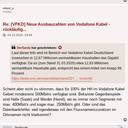
robert_s
Insider
Re: [VFKD] Neue Ausbauzahlen von Vodafone Kabel -
rückläufig...
Beitrag
04.10.2020, 23:04
DerSarde
hat geschrieben:
Laut dieser Info sind im Bereich von Vodafone Kabel Deutschland
inzwischen in 12,67 Millionen vermarktbaren Haushalten das Gigabit
verfügbar. Da es (zum Stand 31.03.2020) etwa 12,83 Millionen
vermarktbare Haushalte gab, entspricht das einem Anteil von knapp 99
Prozent.
https://www.eno.de/news/detail/view/267 ... -erreicht/
Scheint aber nicht zu stimmen, dass für 100% der HH im Vodafone Kabel
Gebiet mindestens 500Mbit/s verfügbar sind. Bekannte Gegenbeispiele
sind Halle (Saale) und Werder (Havel), wo es immer noch Segmente mit
max. 400Mbit/s und sogar max. 250Mbit/s gibt. Oder sind das
Datenbankfehler, weil irgendetwas mit den Flussnamenszusätzen im
Ortsnamen nicht klarkommt?
DerSarde