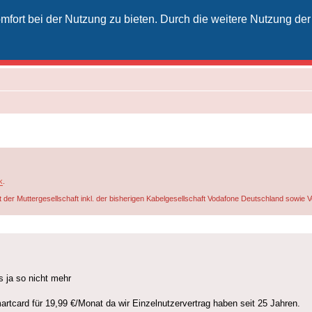
fort bei der Nutzung zu bieten. Durch die weitere Nutzung der
izielles Vodafone-Kabel-Forum
unkt für Kabelkunden von Vodafone - von Kunden für Kunden
k
.
t der Muttergesellschaft inkl. der bisherigen Kabelgesellschaft Vodafone Deutschland sowie
 ja so nicht mehr
artcard für 19,99 €/Monat da wir Einzelnutzervertrag haben seit 25 Jahren.