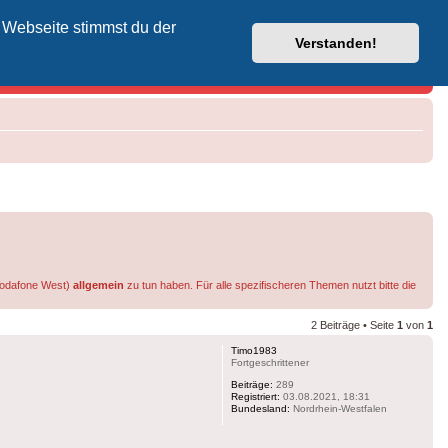
 Webseite stimmst du der
Vodafone-Kabel-Helpdesk
Verstanden!
 Vodafone West)
allgemein
zu tun haben. Für alle spezifischeren Themen nutzt bitte die
2 Beiträge • Seite
1
von
1
Timo1983
Fortgeschrittener
Beiträge:
289
Registriert:
03.08.2021, 18:31
Bundesland:
Nordrhein-Westfalen