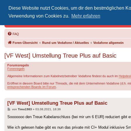
Diese Website nutzt Cookies, um dir den bestmöglichen Kom
Inoff
Verwendung von Cookies zu.
Mehr erfahren
Der Treffp
FAQ
Foren-Übersicht
Rund um Vodafone / Aktuelles
Vodafone allgemein
[VF West] Umstellung Treue Plus auf Basic
Forumsregeln
Forenregeln
Allgemeine Informationen zum Kabelnetzbetreiber Vodafone findest du auch im
Helpdes
Eröffnet in diesem Board bitte nur Threads, die mit dem Unternehmen Vodafone (d.h. mi
entsprechenden Boards im Forum
.
[VF West] Umstellung Treue Plus auf Basic
Beitrag
von
Timo1983
»
03.08.2021, 18:36
Sooooooo den Treue Kabelanschluss (bei mir um 6 EUR) reduziert gibt es
Wie ich gelesen habe gibt es nun das private mit CI+ Modul inklusive Sm