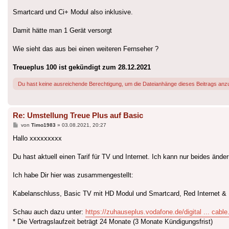
Smartcard und Ci+ Modul also inklusive.
Damit hätte man 1 Gerät versorgt
Wie sieht das aus bei einen weiteren Fernseher ?
Treueplus 100 ist gekündigt zum 28.12.2021
Du hast keine ausreichende Berechtigung, um die Dateianhänge dieses Beitrags anz
Re: Umstellung Treue Plus auf Basic
Beitrag
von
Timo1983
»
03.08.2021, 20:27
Hallo xxxxxxxxx
Du hast aktuell einen Tarif für TV und Internet. Ich kann nur beides änder
Ich habe Dir hier was zusammengestellt:
Kabelanschluss, Basic TV mit HD Modul und Smartcard, Red Internet &
Schau auch dazu unter:
https://zuhauseplus.vodafone.de/digital ... cable
* Die Vertragslaufzeit beträgt 24 Monate (3 Monate Kündigungsfrist)