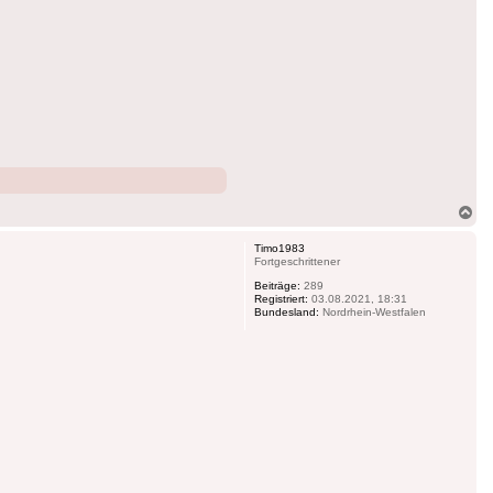
Na
ob
Timo1983
Fortgeschrittener
Beiträge:
289
Registriert:
03.08.2021, 18:31
Bundesland:
Nordrhein-Westfalen