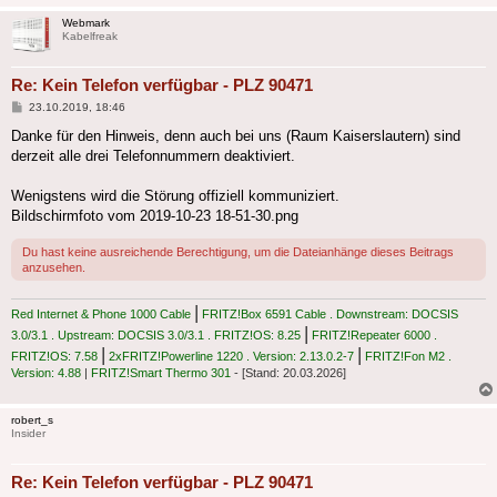
Webmark
Kabelfreak
Re: Kein Telefon verfügbar - PLZ 90471
Beitrag
23.10.2019, 18:46
Danke für den Hinweis, denn auch bei uns (Raum Kaiserslautern) sind
derzeit alle drei Telefonnummern deaktiviert.
Wenigstens wird die Störung offiziell kommuniziert.
Bildschirmfoto vom 2019-10-23 18-51-30.png
Du hast keine ausreichende Berechtigung, um die Dateianhänge dieses Beitrags
anzusehen.
|
Red Internet & Phone 1000 Cable
FRITZ!Box 6591 Cable . Downstream: DOCSIS
|
3.0/3.1 . Upstream: DOCSIS 3.0/3.1 . FRITZ!OS: 8.25
FRITZ!Repeater 6000 .
|
|
FRITZ!OS: 7.58
2xFRITZ!Powerline 1220 . Version: 2.13.0.2-7
FRITZ!Fon M2 .
Version: 4.88
|
FRITZ!Smart Thermo 301
- [Stand: 20.03.2026]
robert_s
Insider
Re: Kein Telefon verfügbar - PLZ 90471