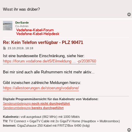
Wisst ihr was drüber?
DerSarde
Co-Admin
Re: Kein Telefon verfügbar - PLZ 90471
Beitrag
23.10.2019, 18:18
Ist eine bundesweite Einschränkung, siehe hier:
https://forum.vodafone.de/t5/Eilmeldung ... -p/2038760
Bei mir sind auch alle Rufnummern nicht mehr aktiv...
Gibt inzwischen zahlreiche Meldungen hierzu:
https://allestoerungen.de/stoerung/vodafone/
Digitale Programmübersicht für das Kabelnetz von Vodafone:
Senderumbelegung
noch nicht durchgeführt
Senderumbelegung
bereits durchgeführt
Kabelnetz:
voll ausgebaut (862 MHz) mit 1000 Mbit/s
TV:
TV Connect + GigaTV Cable mit 2x GigaTV Home (Hauptbox + Multiroombox)
Internet:
GigaZuhause 250 Kabel mit FRITZ!Box 6490 (kdg)