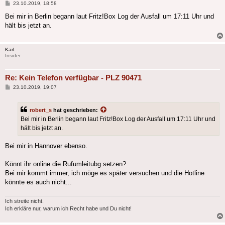
Beitrag
23.10.2019, 18:58
Bei mir in Berlin begann laut Fritz!Box Log der Ausfall um 17:11 Uhr und
hält bis jetzt an.
Karl.
Insider
Re: Kein Telefon verfügbar - PLZ 90471
Beitrag
23.10.2019, 19:07
robert_s
hat geschrieben:
Bei mir in Berlin begann laut Fritz!Box Log der Ausfall um 17:11 Uhr und
hält bis jetzt an.
Bei mir in Hannover ebenso.
Könnt ihr online die Rufumleitubg setzen?
Bei mir kommt immer, ich möge es später versuchen und die Hotline
könnte es auch nicht...
Ich streite nicht.
Ich erkläre nur, warum ich Recht habe und Du nicht!