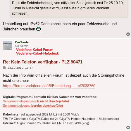
Dass die Fehlerbehebung von offizieller Seite jedoch erst für 25.10.19,
13:00 in Aussicht gestellt wird, lässt auf ein größeres Problem
schließen.
Umstellung auf IPv6? Dann kann's noch ein paar Fehlversuche und
Jährchen brauchen
DerSarde
Co-Admin
Re: Kein Telefon verfügbar - PLZ 90471
Beitrag
23.10.2019, 19:37
Nach der Info vom offiziellen Forum ist derzeit auch die Störungshotline
nicht erreichbar.
https://forum.vodafone.de/t5/Eilmeldung ... -p/2038760
Digitale Programmübersicht für das Kabelnetz von Vodafone:
Senderumbelegung
noch nicht durchgeführt
Senderumbelegung
bereits durchgeführt
Kabelnetz:
voll ausgebaut (862 MHz) mit 1000 Mbit/s
TV:
TV Connect + GigaTV Cable mit 2x GigaTV Home (Hauptbox + Multiroombox)
Internet:
GigaZuhause 250 Kabel mit FRITZ!Box 6490 (kdg)