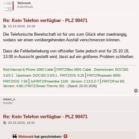
Webmark
Kabelfreak
Re: Kein Telefon verfügbar - PLZ 90471
Beitrag
23.10.2019, 19:19
Die Telefonische Bereitschaft ist für uns zum Glück eher zweitrangig,
sodass wir einen vorübergehenden Ausfall verschmerzen können.
Dass die Fehlerbehebung von offizieller Seite jedoch erst für 25.10.19,
13:00 in Aussicht gestellt wird, lässt auf ein größeres Problem schließen.
|
Red Internet & Phone 1000 Cable
FRITZ!Box 6591 Cable . Downstream: DOCSIS
|
3.0/3.1 . Upstream: DOCSIS 3.0/3.1 . FRITZ!OS: 8.25
FRITZ!Repeater 6000 .
|
|
FRITZ!OS: 7.58
2xFRITZ!Powerline 1220 . Version: 2.13.0.2-7
FRITZ!Fon M2 .
Version: 4.88
|
FRITZ!Smart Thermo 301
- [Stand: 20.03.2026]
robert_s
Insider
Re: Kein Telefon verfügbar - PLZ 90471
Beitrag
23.10.2019, 19:31
Webmark
hat geschrieben: