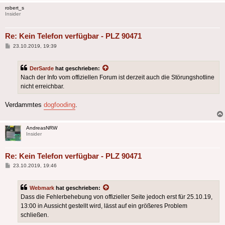
robert_s
Insider
Re: Kein Telefon verfügbar - PLZ 90471
Beitrag
23.10.2019, 19:39
DerSarde
hat geschrieben:
Nach der Info vom offiziellen Forum ist derzeit auch die Störungshotline
nicht erreichbar.
Verdammtes
dogfooding
.
AndreasNRW
Insider
Re: Kein Telefon verfügbar - PLZ 90471
Beitrag
23.10.2019, 19:46
Webmark
hat geschrieben:
Dass die Fehlerbehebung von offizieller Seite jedoch erst für 25.10.19,
13:00 in Aussicht gestellt wird, lässt auf ein größeres Problem
schließen.