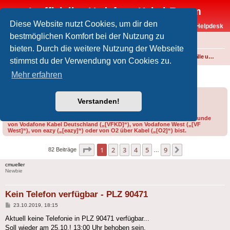
Inoffizielles Vodafone-Kabel-Forum
Diese Website nutzt Cookies, um dir den
Vodafone-Kabel-Helpdesk
bestmöglichen Komfort bei der Nutzung zu
FAQ
bieten. Durch die weitere Nutzung der Webseite
Foren-Übersicht
Internet und Telefon über Kabel
Störungen, Ausfälle und Speedprobleme
stimmst du der Verwendung von Cookies zu.
Kein Telefon verfügbar - PLZ 90471
Mehr erfahren
Forumsregeln
Forenregeln
Verstanden!
Bitte gib bei der Erstellung eines Threads im Feld „Präfix“ an, ob du Kunde
von Vodafone Kabel Deutschland („[VFKD]“), von Vodafone West („[VF
West]“), von eazy („[eazy]“) oder von O2 über Kabel („[O2]“) bist.
Seite
1
von
9
1
2
3
4
5
9
Nächste
82 Beiträge
…
cmueller
Newbie
Kein Telefon verfügbar - PLZ 90471
Beitrag
23.10.2019, 18:15
Aktuell keine Telefonie in PLZ 90471 verfügbar...
Soll wieder am 25.10.! 13:00 Uhr behoben sein.